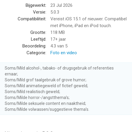
Bijgewerkt:
23 Jul 2026
Terms of Use: https://www.flickr.com/help/terms
Versie:
5.0.3
Compatibiliteit:
Vereist iOS 15.1 of nieuwer. Compatibel
--
met iPhone, iPad en iPod touch.
Grootte:
118 MB
Flickr van Flickr, Inc. is een app voor iPhone, iPad en iPod touch
Leeftijd:
17+ jaar
met iOS versie 15.1 of hoger, geschikt bevonden voor
Beoordeling:
4.3
van 5
gebruikers met leeftijden vanaf
17 jaar
.
Categorie:
Foto en video
Informatie voor Flickris het laatst vergeleken op 10 Aug om
Soms/Mild alcohol-, tabaks- of drugsgebruik of referenties
12:54.
ernaar;
Soms/Mild grof taalgebruik of grove humor;
Soms/Mild animatiegeweld of fictief geweld;
Soms/Mild realistisch geweld;
Soms/Milde horror-/angstthema’s;
Soms/Milde seksuele content en naaktheid;
Soms/Milde volwassen/suggestieve thema’s.