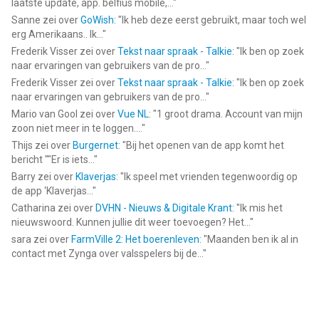
laatste update, app. belfius mobile,...
"
Sanne
zei over
GoWish
: "
Ik heb deze eerst gebruikt, maar toch wel
erg Amerikaans.. Ik...
"
Frederik Visser
zei over
Tekst naar spraak - Talkie
: "
Ik ben op zoek
naar ervaringen van gebruikers van de pro...
"
Frederik Visser
zei over
Tekst naar spraak - Talkie
: "
Ik ben op zoek
naar ervaringen van gebruikers van de pro...
"
Mario van Gool
zei over
Vue NL
: "
1 groot drama. Account van mijn
zoon niet meer in te loggen....
"
Thijs
zei over
Burgernet
: "
Bij het openen van de app komt het
bericht ""Er is iets...
"
Barry
zei over
Klaverjas
: "
Ik speel met vrienden tegenwoordig op
de app ‘Klaverjas...
"
Catharina
zei over
DVHN - Nieuws & Digitale Krant
: "
Ik mis het
nieuwswoord. Kunnen jullie dit weer toevoegen? Het...
"
sara
zei over
FarmVille 2: Het boerenleven
: "
Maanden ben ik al in
contact met Zynga over valsspelers bij de...
"