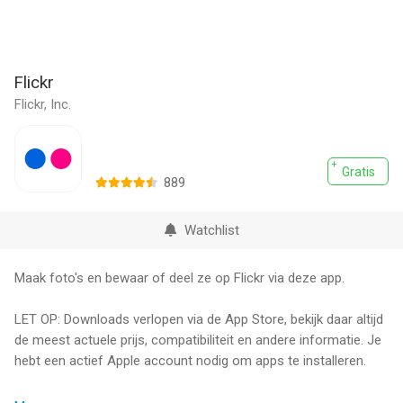
Flickr
Flickr, Inc.
Gratis
889
Watchlist
Maak foto's en bewaar of deel ze op Flickr via deze app.
LET OP: Downloads verlopen via de App Store, bekijk daar altijd
de meest actuele prijs, compatibiliteit en andere informatie. Je
hebt een actief Apple account nodig om apps te installeren.
Join the largest, most influential community of photographers