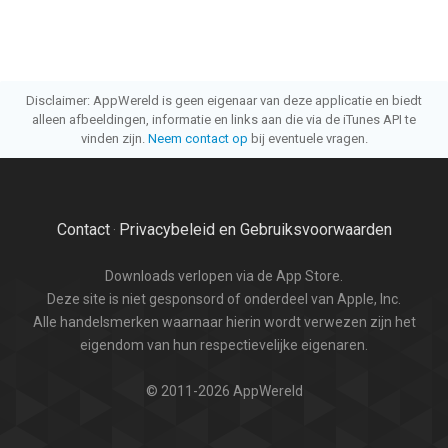
Disclaimer: AppWereld is geen eigenaar van deze applicatie en biedt
alleen afbeeldingen, informatie en links aan die via de iTunes API te
vinden zijn.
Neem contact op
bij eventuele vragen.
Contact
Privacybeleid en Gebruiksvoorwaarden
·
Downloads verlopen via de App Store.
Deze site is niet gesponsord of onderdeel van Apple, Inc.
Alle handelsmerken waarnaar hierin wordt verwezen zijn het
eigendom van hun respectievelijke eigenaren.
© 2011-2026 AppWereld