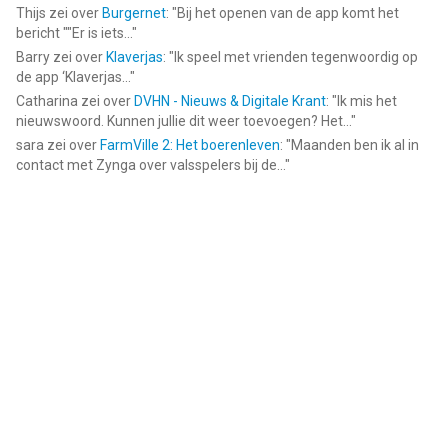
Thijs
zei over
Burgernet
: "
Bij het openen van de app komt het
bericht ""Er is iets...
"
Barry
zei over
Klaverjas
: "
Ik speel met vrienden tegenwoordig op
de app ‘Klaverjas...
"
Catharina
zei over
DVHN - Nieuws & Digitale Krant
: "
Ik mis het
nieuwswoord. Kunnen jullie dit weer toevoegen? Het...
"
sara
zei over
FarmVille 2: Het boerenleven
: "
Maanden ben ik al in
contact met Zynga over valsspelers bij de...
"