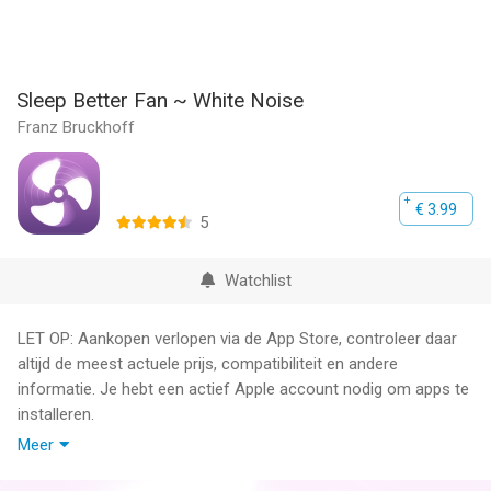
Sleep Better Fan ~ White Noise
Franz Bruckhoff
€ 3.99
5
Watchlist
LET OP: Aankopen verlopen via de App Store, controleer daar
altijd de meest actuele prijs, compatibiliteit en andere
informatie. Je hebt een actief Apple account nodig om apps te
installeren.
Meer
Can't sleep? Need a fan? Get Sleep Better Fan, a powerful,
customizable fan that masks unwanted noise so you can get