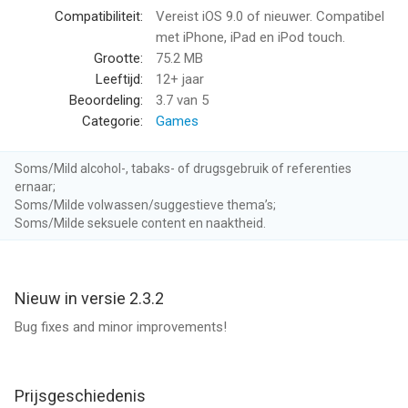
Compatibiliteit:
Vereist iOS 9.0 of nieuwer. Compatibel
Questions? Concerns? Email us at
met iPhone, iPad en iPod touch.
support@shoutrageous.com.
Grootte:
75.2 MB
Leeftijd:
12+ jaar
Follow Shoutrageous for exclusive contests and content:
Beoordeling:
3.7
van 5
Facebook: https://www.facebook.com/shoutrageousapp
Categorie:
Games
Twitter: @shoutrageousapp
Instagram: https://instagram.com/shoutrageousapp
Soms/Mild alcohol-, tabaks- of drugsgebruik of referenties
ernaar;
Please note that our Privacy Policy has been updated. For
Soms/Milde volwassen/suggestieve thema’s;
additional information please visit the links below.
Soms/Milde seksuele content en naaktheid.
Ad Choices: policies.warnerbros.com/privacy/en-
us/#adchoices
Nieuw in versie 2.3.2
Terms of Use: policies.warnerbros.com/terms/en-usDo
Not Sell My Personal Information: privacycenter.wb.com/do-
Bug fixes and minor improvements!
not-sell
--
Prijsgeschiedenis