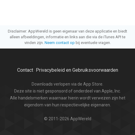
Disclaimer: AppWereld is geen eigenaar van deze applicatie en biedt
alleen afbeeldingen, informatie en links aan die via de iTunes API te
vinden zijn.
Neem contact op
bij eventuele vragen.
Contact
Privacybeleid en Gebruiksvoorwaarden
·
Downloads verlopen via de App Store.
Deze site is niet gesponsord of onderdeel van Apple, Inc.
Alle handelsmerken waarnaar hierin wordt verwezen zijn het
eigendom van hun respectievelijke eigenaren.
© 2011-2026 AppWereld