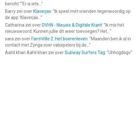
bericht ""Er is iets...
"
Barry
zei over
Klaverjas
: "
Ik speel met vrienden tegenwoordig op
de app ‘Klaverjas...
"
Catharina
zei over
DVHN - Nieuws & Digitale Krant
: "
Ik mis het
nieuwswoord. Kunnen jullie dit weer toevoegen? Het...
"
sara
zei over
FarmVille 2: Het boerenleven
: "
Maanden ben ik al in
contact met Zynga over valsspelers bij de...
"
Aahil khan Aahil khan
zei over
Subway Surfers Tag
: "
Uhhcgdogv
"