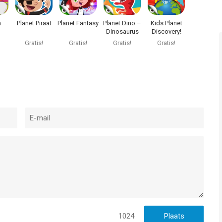
n
Planet Piraat
Planet Fantasy
Planet Dino –
Kids Planet
Dinosaurus
Discovery!
s &
Gratis!
Gratis!
Gratis!
Gratis!
voor
s
1024