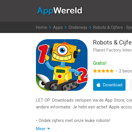
AppWereld
Home
>
Apps
>
Onderwijs
>
Robots & Cijfers - Spel
Robots & Cijfe
Planet Factory Inter
Gratis!
·
2
beoo
Download
LET OP: Downloads verlopen via de App Store, contr
andere informatie. Je hebt een actief Apple accou
• Ondek cijfers met onze leuke robots!
• Een leuke manier om tellen en rekenen te oefen
Meer