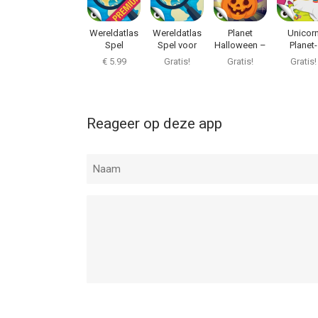
Wereldatlas
Wereldatlas
Planet
Unicor
Spel
Spel voor
Halloween –
Planet-
(premium)
Kinderen
Games and
Spelletje
€ 5.99
Gratis!
Gratis!
Gratis!
Dress up for
Eénhoorn 
kids
Peuter
Reageer op deze app