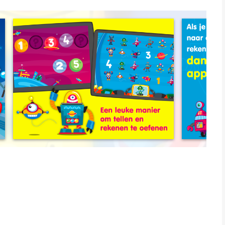
jes, dan is deze app voor jou
hoe ze willen!