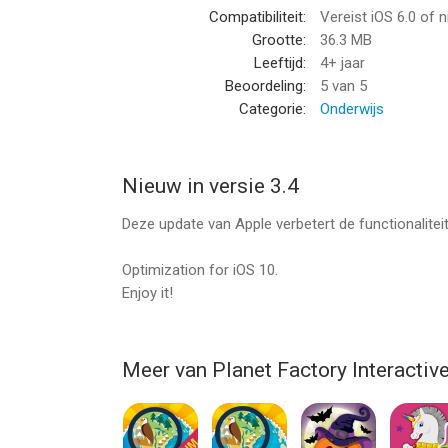
Compatibiliteit:
Vereist iOS 6.0 of 
• Geen advertenties van derde partijen
Grootte:
36.3 MB
Leeftijd:
4+ jaar
Contact
Beoordeling:
5
van 5
==============================
Categorie:
Onderwijs
Hou er alstublieft rekening mee dat we niet kunne
Gebruik alstublieft het e-mailadres voor onderst
Voor als je assistentie nodig hebt of suggesties
Nieuw in versie 3.4
--
Deze update van Apple verbetert de functionalite
Robots & Cijfers - Spelletjes Leren voor Kinderen 
Optimization for iOS 10.
iPod touch met iOS versie 6.0 of hoger, geschikt
Enjoy it!
Informatie voor Robots & Cijfers - Spelletjes Ler
Meer van Planet Factory Interactiv