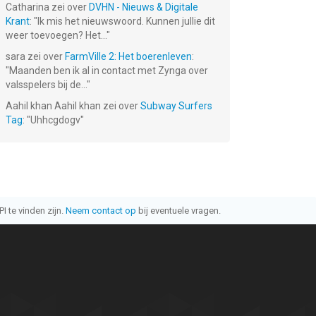
Catharina
zei over
DVHN - Nieuws & Digitale
Krant
: "
Ik mis het nieuwswoord. Kunnen jullie dit
weer toevoegen? Het...
"
sara
zei over
FarmVille 2: Het boerenleven
:
"
Maanden ben ik al in contact met Zynga over
valsspelers bij de...
"
Aahil khan Aahil khan
zei over
Subway Surfers
Tag
: "
Uhhcgdogv
"
I te vinden zijn.
Neem contact op
bij eventuele vragen.