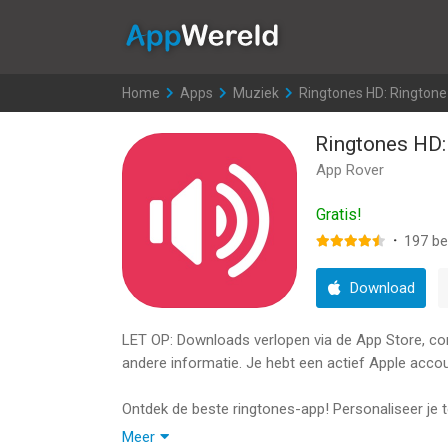
AppWereld
Home
>
Apps
>
Muziek
>
Ringtones HD: Rington
Ringtones HD:
App Rover
Gratis!
·
197
be
Download
LET OP: Downloads verlopen via de App Store, contr
andere informatie. Je hebt een actief Apple accou
Ontdek de beste ringtones-app! Personaliseer je
wordt regelmatig vernieuwd met verrassende en t
Meer