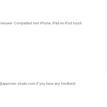
Compatible with Files, Apple Music, Drive, Dropbox
f nieuwer. Compatibel met iPhone, iPad en iPod touch.
o a ringtone
ds (get premium app to get all sound effects)
nstall and set all your ringtones directly and only from your
tting a new ringtone
lert, calendar alert, Tweet alert...
.
es@approver-studio.com if you have any feedback.
er-studio.com/products/ringtones/tos