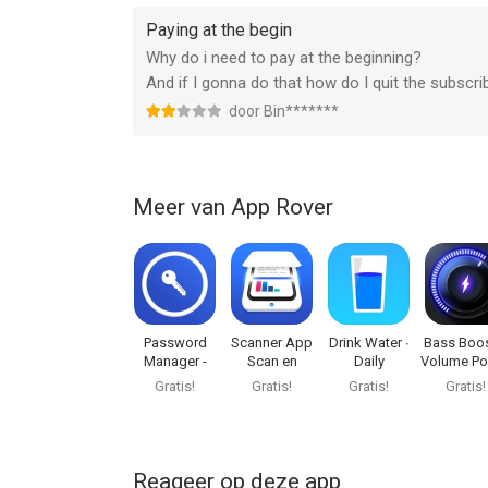
Have any question or suggestion regarding the ap
Paying at the begin
ringtones@approver-studio.com
Why do i need to pay at the beginning?
And if I gonna do that how do I quit the subscri
--
door Bin*******
Ringtones HD: Ringtone Maker van App Rover is ee
hoger, geschikt bevonden voor gebruikers met lee
Meer van App Rover
Informatie voor Ringtones HD: Ringtone Makeris h
Password
Scanner App
Drink Water ∙
Bass Boos
Manager -
Scan en
Daily
Volume P
Safe Lock
Onderteken
Reminder
Amp
Gratis!
Gratis!
Gratis!
Gratis!
Reageer op deze app