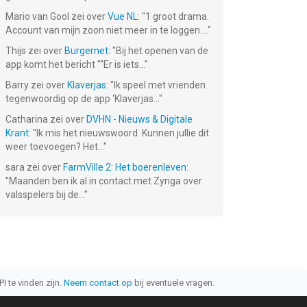
Mario van Gool
zei over
Vue NL
: "
1 groot drama.
Account van mijn zoon niet meer in te loggen....
"
Thijs
zei over
Burgernet
: "
Bij het openen van de
app komt het bericht ""Er is iets...
"
Barry
zei over
Klaverjas
: "
Ik speel met vrienden
tegenwoordig op de app ‘Klaverjas...
"
Catharina
zei over
DVHN - Nieuws & Digitale
Krant
: "
Ik mis het nieuwswoord. Kunnen jullie dit
weer toevoegen? Het...
"
sara
zei over
FarmVille 2: Het boerenleven
:
"
Maanden ben ik al in contact met Zynga over
valsspelers bij de...
"
I te vinden zijn.
Neem contact op
bij eventuele vragen.