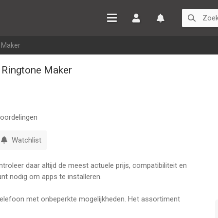
Inloggen
Watchlist
e Maker
 Ringtone Maker
oordelingen
Watchlist
oleer daar altijd de meest actuele prijs, compatibiliteit en
nt nodig om apps te installeren.
 telefoon met onbeperkte mogelijkheden. Het assortiment
rendy ringtones!