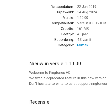
- Create ringtones your local iTunes tracks
Releasedatum:
22 Jun 2019
Bijgewerkt:
14 Aug 2024
CREATE YOUR OWN RINGTONE
Versie:
1.10.00
- Import your music to create original ringtones! 
Compatibiliteit:
Vereist iOS 12.0 o
- Record any sounds you like and transform it int
Grootte:
161 MB
- Add amazing sound effects to any of your soun
Leeftijd:
4+ jaar
Beoordeling:
4.3
van 5
FREE AND EASY-TO-USE
Categorie:
Muziek
- No computer needed: for the first time, you can i
iPhone!
Nieuw in versie 1.10.00
- No iTunes synchronization needed
- Complete tutorial to explain all the steps for se
Welcome to Ringtones HD!
- Predefined format for every tones: ringtone, text a
We fixed a deprecated feature in this new version
Don't hesitate to write to us at support-rington
Privacy Policy & Terms of Service: http://approv
------------------
Recensie