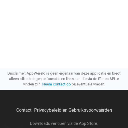
Disclaimer: AppWereld is geen eigenaar van deze applicatie en biedt
alleen afbeeldingen, informatie en links aan die via de iTunes API te
vinden zijn.
Neem contact op
bij eventuele vragen.
Contact
Privacybeleid en Gebruiksvoorwaarden
·
Downloads verlopen via de App Store.