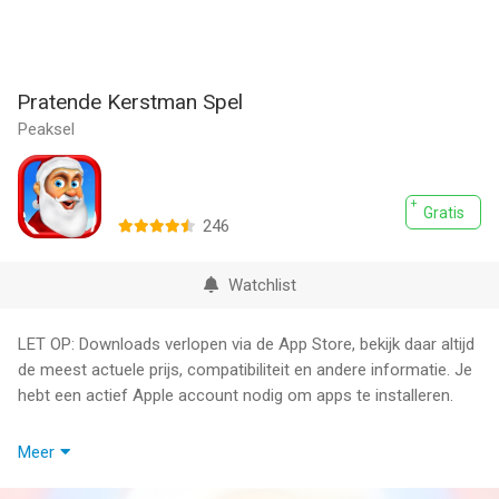
Pratende Kerstman Spel
Peaksel
Gratis
246
Watchlist
LET OP: Downloads verlopen via de App Store, bekijk daar altijd
de meest actuele prijs, compatibiliteit en andere informatie. Je
hebt een actief Apple account nodig om apps te installeren.
Een Kerstbrief schrijven is leuk, maar praten met de Kerstman
Meer
is stukken beter. Download Sprekende Kerstman en luister naar
kerstliedjes, en speel de hele dag lang leuke kerst spelletjes!