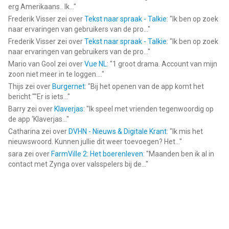
het Sprekende Kerstman en begin je eigen kerstverhaal!
erg Amerikaans.. Ik...
"
Frederik Visser
zei over
Tekst naar spraak - Talkie
: "
Ik ben op zoek
▸ ▸ ▸ Deze spel is een intellectueel eigendom van Peaksel -
naar ervaringen van gebruikers van de pro...
"
copyright 2019. ◂ ◂ ◂
Frederik Visser
zei over
Tekst naar spraak - Talkie
: "
Ik ben op zoek
naar ervaringen van gebruikers van de pro...
"
--
Mario van Gool
zei over
Vue NL
: "
1 groot drama. Account van mijn
zoon niet meer in te loggen....
"
Pratende Kerstman Spel van Peaksel is een app voor iPhone,
Thijs
zei over
Burgernet
: "
Bij het openen van de app komt het
iPad en iPod touch met iOS versie 15.0 of hoger, geschikt
bericht ""Er is iets...
"
bevonden voor gebruikers met leeftijden vanaf
4 jaar
.
Barry
zei over
Klaverjas
: "
Ik speel met vrienden tegenwoordig op
de app ‘Klaverjas...
"
Informatie voor Pratende Kerstman Spelis het laatst
Catharina
zei over
DVHN - Nieuws & Digitale Krant
: "
Ik mis het
vergeleken op 7 Aug om 21:12.
nieuwswoord. Kunnen jullie dit weer toevoegen? Het...
"
sara
zei over
FarmVille 2: Het boerenleven
: "
Maanden ben ik al in
contact met Zynga over valsspelers bij de...
"