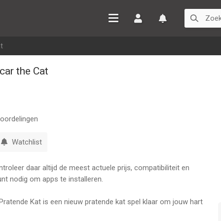
Inloggen
Watchlist
t
car the Cat
oordelingen
Watchlist
oleer daar altijd de meest actuele prijs, compatibiliteit en
nt nodig om apps te installeren.
car Pratende Kat is een nieuw pratende kat spel klaar om jouw hart
es, kleurplaten voor kinderen en vele andere functies, is dit