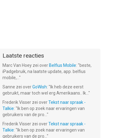
Laatste reacties
Marc Van Hoey
zei over
Belfius Mobile
: "
beste,
iPadgebruik, na laatste update, app. belfius
mobile,...
"
Sanne
zei over
GoWish
: "
Ik heb deze eerst
t
Math Fight: 2
gebruikt, maar toch wel erg Amerikaans.. Ik...
"
pel
Player Math
Game
Frederik Visser
Gratis!
zei over
Tekst naar spraak -
Talkie
: "
Ik ben op zoek naar ervaringen van
gebruikers van de pro...
"
Frederik Visser
zei over
Tekst naar spraak -
Talkie
: "
Ik ben op zoek naar ervaringen van
gebruikers van de pro...
"