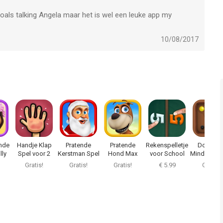
 zoals talking Angela maar het is wel een leuke app my
10/08/2017
ende
Handje Klap
Pratende
Pratende
Rekenspelletjes
Dominan
ly
Spel voor 2
Kerstman Spel
Hond Max
voor School
Mind Bords
Gratis!
Gratis!
Gratis!
€ 5.99
Gratis!