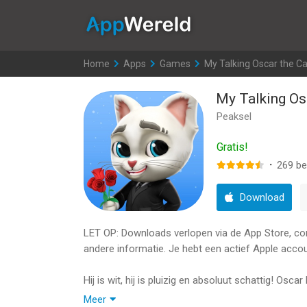
AppWereld
Home
>
Apps
>
Games
>
My Talking Oscar the Ca
My Talking Os
Peaksel
Gratis!
·
269
be
Download
LET OP: Downloads verlopen via de App Store, contr
andere informatie. Je hebt een actief Apple accou
Hij is wit, hij is pluizig en absoluut schattig! Os
te veroveren! Met een sticker album, veel mini-gam
Meer