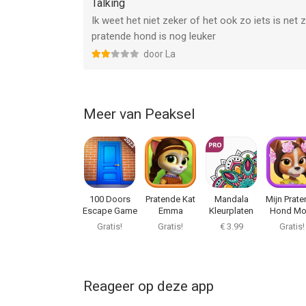
Talking
Ik weet het niet zeker of het ook zo iets is net
pratende hond is nog leuker
door La
Meer van Peaksel
100 Doors
Pratende Kat
Mandala
Mijn Prat
Escape Game
Emma
Kleurplaten
Hond Mol
PRO
Gratis!
Gratis!
€ 3.99
Gratis!
Reageer op deze app