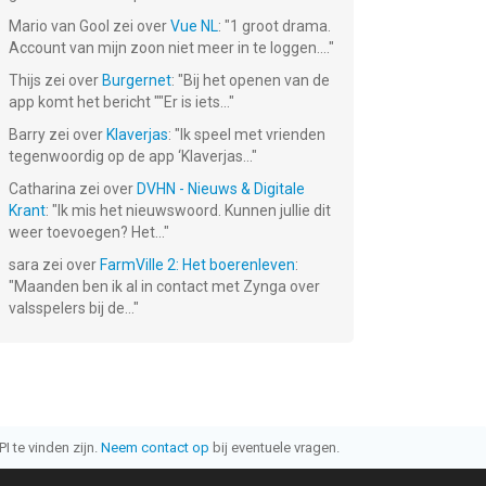
Mario van Gool
zei over
Vue NL
: "
1 groot drama.
Account van mijn zoon niet meer in te loggen....
"
Thijs
zei over
Burgernet
: "
Bij het openen van de
app komt het bericht ""Er is iets...
"
Barry
zei over
Klaverjas
: "
Ik speel met vrienden
tegenwoordig op de app ‘Klaverjas...
"
Catharina
zei over
DVHN - Nieuws & Digitale
Krant
: "
Ik mis het nieuwswoord. Kunnen jullie dit
weer toevoegen? Het...
"
sara
zei over
FarmVille 2: Het boerenleven
:
"
Maanden ben ik al in contact met Zynga over
valsspelers bij de...
"
I te vinden zijn.
Neem contact op
bij eventuele vragen.