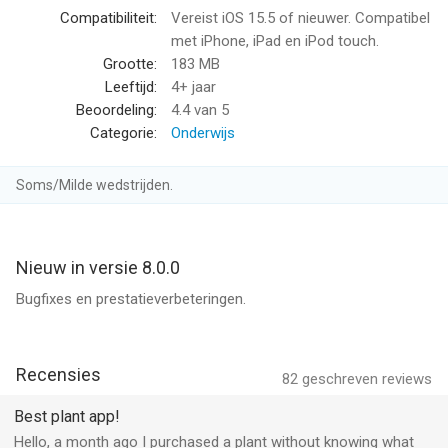
bomen en vetplanten.
Compatibiliteit:
Vereist iOS 15.5 of nieuwer. Compatibel
met iPhone, iPad en iPod touch.
Met Explore en onze SnapMap ontdek je planten die overal ter
Grootte:
183 MB
wereld zijn geïdentificeerd. Bekijk de foto's die door de
Leeftijd:
4+ jaar
PlantSnap-community zijn gedeeld en zie de ongelofelijke
Beoordeling:
4.4
van 5
verscheidenheid aan soorten die over de hele wereld groeien.
Categorie:
Onderwijs
Bewaar al je ontdekkingen op één plek. Leg je eigen bibliotheek
Soms/Milde wedstrijden.
aan van bloemen, bladeren en bomen. Hoeveel kun jij er
verzamelen?
Zoom in om elk detail van de geïdentificeerde planten te
Nieuw in versie 8.0.0
bestuderen en ervaar onze augmented-realitytechnologie.
Bugfixes en prestatieverbeteringen.
Ga je wandelen in het park of de tuin? Maak het leuker en
leerzamer: fotografeer de planten onderweg en kom er alles
Recensies
over te weten in de app.
82
geschreven reviews
Best plant app!
PlantSnap: planten herkennen was nog nooit zo makkelijk en
Hello, a month ago I purchased a plant without knowing what