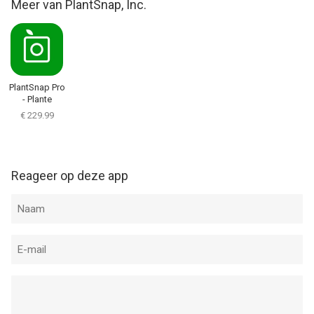
Meer van PlantSnap, Inc.
Informatie voor PlantSnap - Identify Plantsis het laatst
vergeleken op 8 Aug om 21:28.
PlantSnap Pro
- Plante
Scanner
€ 229.99
Reageer op deze app