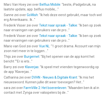
Marc Van Hoey
zei over
Belfius Mobile
: "
beste, iPadgebruik, na
laatste update, app. belfius mobile,...
"
Sanne
zei over
GoWish
: "
Ik heb deze eerst gebruikt, maar toch wel
erg Amerikaans.. Ik...
"
Frederik Visser
zei over
Tekst naar spraak - Talkie
: "
Ik ben op zoek
naar ervaringen van gebruikers van de pro...
"
Frederik Visser
zei over
Tekst naar spraak - Talkie
: "
Ik ben op zoek
naar ervaringen van gebruikers van de pro...
"
Mario van Gool
zei over
Vue NL
: "
1 groot drama. Account van mijn
zoon niet meer in te loggen....
"
Thijs
zei over
Burgernet
: "
Bij het openen van de app komt het
bericht ""Er is iets...
"
Barry
zei over
Klaverjas
: "
Ik speel met vrienden tegenwoordig op
de app ‘Klaverjas...
"
Catharina
zei over
DVHN - Nieuws & Digitale Krant
: "
Ik mis het
nieuwswoord. Kunnen jullie dit weer toevoegen? Het...
"
sara
zei over
FarmVille 2: Het boerenleven
: "
Maanden ben ik al in
contact met Zynga over valsspelers bij de...
"