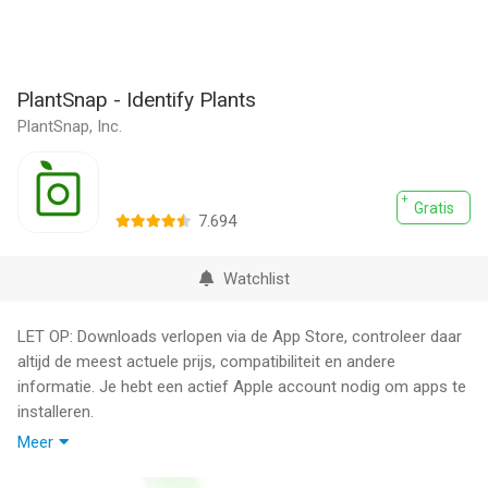
PlantSnap - Identify Plants
PlantSnap, Inc.
Gratis
7.694
Watchlist
LET OP: Downloads verlopen via de App Store, controleer daar
altijd de meest actuele prijs, compatibiliteit en andere
informatie. Je hebt een actief Apple account nodig om apps te
installeren.
Meer
Identificeer in een oogwenk meer dan 600.000 planten
(bloemen, bomen, vetplanten en meer) met PlantSnap!