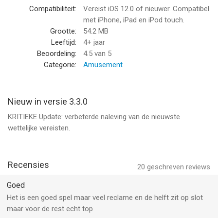
- free to play - probably the best feature :) Hundreds of pics
Compatibiliteit:
Vereist iOS 12.0 of nieuwer. Compatibel
are waiting to be revealed - free of charge!
met iPhone, iPad en iPod touch.
- the best sandbox coloring game: works great even on older
Grootte:
54.2 MB
phones or tablets.
Leeftijd:
4+ jaar
Beoordeling:
4.5
van 5
Pixelmania is a great way to relax, to develop your coloring
Categorie:
Amusement
skills and to release your inner artist!
Pixelmania Premium
Nieuw in versie 3.3.0
KRITIEKE Update: verbeterde naleving van de nieuwste
• Unlock all pictures, get rid of the ads and get unlimited access
wettelijke vereisten.
• 3 days free, then $4.99/week
• Payment will be charged to iTunes Account at confirmation
of purchase
• Subscription automatically renews unless auto-renew is
Recensies
20
geschreven reviews
turned off at least 24-hours before the end of the current
period
Goed
• Account will be charged for renewal within 24-hours prior to
Het is een goed spel maar veel reclame en de helft zit op slot
the end of the current period, and identify the cost of the
maar voor de rest echt top