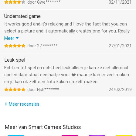
renewal
door Gwe*******
02/11/2021
• Subscriptions may be managed by the user and auto-renewal
may be turned off by going to the user's Account Settings
Underrated game
after purchase
It works good and it’s relaxing and I love the fact that you can
• Any unused portion of a free trial period will be forfeited
select a picture and it automatically creates one for you. Really
when the user purchases a subscription to that publication
nice game for if you’re bored or just want to play an offline
Meer
game. I’ve played the game 40 hours this week, I don’t even
door 27 *******
27/01/2021
Terms of service
know what’s wrong with me lol.
http://www.tapsarena.com/apps/pixelmania/terms.php
Leuk spel
Echt en tof spel en echt heel leuk alleen je kan ze niet allemaal
Privacy Policy
spelen daar staat een hartje voor ❤️ maar je kan er veel maken
http://www.tapsarena.com/apps/pixelmania/privacy.php
en je kan ok zelf een foto kaken en zelf maken
door Hsh*******
24/02/2019
--
Meer recensies
Pixelmania - Kleurboek van Smart Games Studios is een app
voor iPhone, iPad en iPod touch met iOS versie 12.0 of hoger,
geschikt bevonden voor gebruikers met leeftijden vanaf
4 jaar
.
Meer van Smart Games Studios
Informatie voor Pixelmania - Kleurboekis het laatst vergeleken