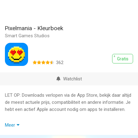
Pixelmania - Kleurboek
Smart Games Studios
Gratis
362
Watchlist
LET OP: Downloads verlopen via de App Store, bekijk daar altijd
de meest actuele prijs, compatibiliteit en andere informatie. Je
hebt een actief Apple account nodig om apps te installeren.
Pixelmania is the ultimate coloring by numbers game! It's not
Meer
just an excellent way to pass time, but also an amazing design
tool that will help you create pixel art masterpieces. Are you