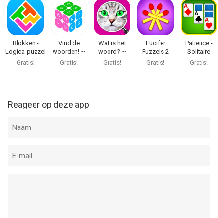
op 9 Aug om 08:52.
Blokken -
Vind de
Wat is het
Lucifer
Patience -
Logica-puzzel
woorden! ~
woord? ~
Puzzels 2
Solitaire
Woordspellen
Gratis Spel.
Kaartspel
Gratis!
Gratis!
Gratis!
Gratis!
Gratis!
Raad het
Plaatje!
Reageer op deze app