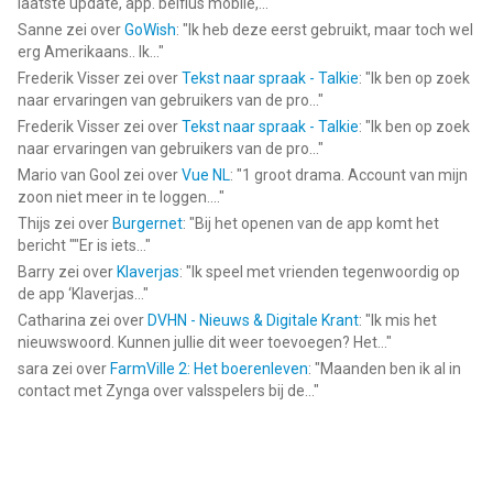
laatste update, app. belfius mobile,...
"
Sanne
zei over
GoWish
: "
Ik heb deze eerst gebruikt, maar toch wel
erg Amerikaans.. Ik...
"
Frederik Visser
zei over
Tekst naar spraak - Talkie
: "
Ik ben op zoek
naar ervaringen van gebruikers van de pro...
"
Frederik Visser
zei over
Tekst naar spraak - Talkie
: "
Ik ben op zoek
naar ervaringen van gebruikers van de pro...
"
Mario van Gool
zei over
Vue NL
: "
1 groot drama. Account van mijn
zoon niet meer in te loggen....
"
Thijs
zei over
Burgernet
: "
Bij het openen van de app komt het
bericht ""Er is iets...
"
Barry
zei over
Klaverjas
: "
Ik speel met vrienden tegenwoordig op
de app ‘Klaverjas...
"
Catharina
zei over
DVHN - Nieuws & Digitale Krant
: "
Ik mis het
nieuwswoord. Kunnen jullie dit weer toevoegen? Het...
"
sara
zei over
FarmVille 2: Het boerenleven
: "
Maanden ben ik al in
contact met Zynga over valsspelers bij de...
"