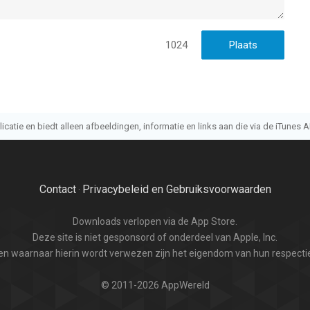
1024
atie en biedt alleen afbeeldingen, informatie en links aan die via de iTunes AP
Contact
Privacybeleid en Gebruiksvoorwaarden
·
Downloads verlopen via de App Store.
Deze site is niet gesponsord of onderdeel van Apple, Inc.
n waarnaar hierin wordt verwezen zijn het eigendom van hun respectie
© 2011-2026 AppWereld