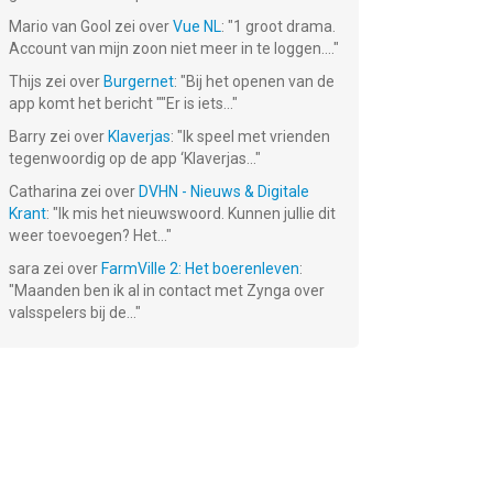
Mario van Gool
zei over
Vue NL
: "
1 groot drama.
Account van mijn zoon niet meer in te loggen....
"
Thijs
zei over
Burgernet
: "
Bij het openen van de
app komt het bericht ""Er is iets...
"
Barry
zei over
Klaverjas
: "
Ik speel met vrienden
tegenwoordig op de app ‘Klaverjas...
"
Catharina
zei over
DVHN - Nieuws & Digitale
Krant
: "
Ik mis het nieuwswoord. Kunnen jullie dit
weer toevoegen? Het...
"
sara
zei over
FarmVille 2: Het boerenleven
:
"
Maanden ben ik al in contact met Zynga over
valsspelers bij de...
"