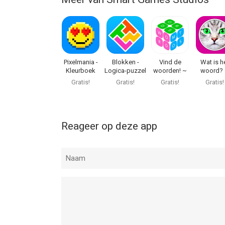
Pixelmania -
Blokken -
Vind de
Wat is h
Kleurboek
Logica-puzzel
woorden! ~
woord?
Woordspellen
Gratis Sp
Gratis!
Gratis!
Gratis!
Gratis!
Raad he
Plaatje!
Reageer op deze app