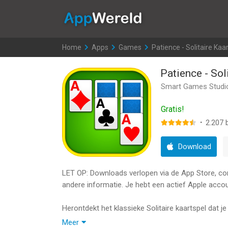
AppWereld
Home
>
Apps
>
Games
>
Patience - Solitaire Kaa
Patience - Sol
Smart Games Studi
Gratis!
·
2.207
b
Download
LET OP: Downloads verlopen via de App Store, contr
andere informatie. Je hebt een actief Apple accou
Herontdekt het klassieke Solitaire kaartspel dat 
is een manier om je hersens scherp te houden.
Meer