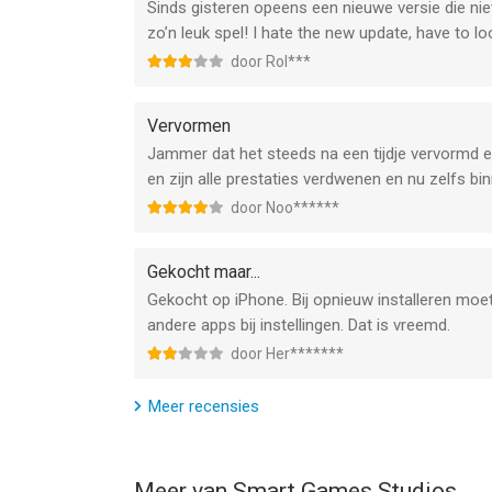
Sinds gisteren opeens een nieuwe versie die niet
zo’n leuk spel! I hate the new update, have to lo
door Rol***
Vervormen
Jammer dat het steeds na een tijdje vervormd e
en zijn alle prestaties verdwenen en nu zelfs b
door Noo******
Gekocht maar...
Gekocht op iPhone. Bij opnieuw installeren moet
andere apps bij instellingen. Dat is vreemd.
door Her*******
Meer recensies
Meer van Smart Games Studios