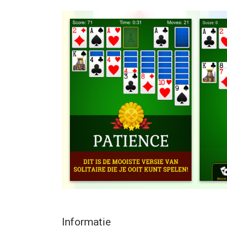
Dit is de mooiste versie van Solitaire die je ooit
gemakkelijker dan met echte kaarten. Haal hem n
--
Patience - Solitaire Kaartspel van Smart Games S
versie 12.0 of hoger, geschikt bevonden voor gebr
Informatie voor Patience - Solitaire Kaartspelis h
Informatie