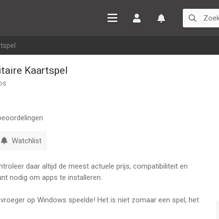
Inloggen
Watchlist
rtspel
itaire Kaartspel
os
eoordelingen
Watchlist
oleer daar altijd de meest actuele prijs, compatibiliteit en
nt nodig om apps te installeren.
je vroeger op Windows speelde! Het is niet zomaar een spel, het