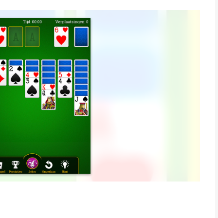
 kunt spelen! Het eenvoudige ontwerp maakt het spelen
u op!
tudios is een app voor iPhone, iPad en iPod touch met iOS
uikers met leeftijden vanaf
4 jaar
.
et laatst vergeleken op 6 Aug om 23:33.