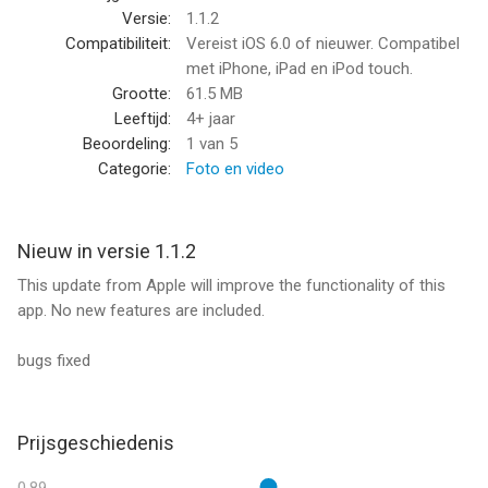
- Tons of amazing photo effects! Including vintage,vignette,
Versie:
1.1.2
grunge,scratch,space,light, etc!
Compatibiliteit:
Vereist iOS 6.0 of nieuwer. Compatibel
met iPhone, iPad en iPod touch.
• Frames & Shapes
Grootte:
61.5 MB
- Choose from a collection of shapes, frames, overlays, color
Leeftijd:
4+ jaar
texture, light-leaks and more to add that extra flair to your
Beoordeling:
1
van 5
photos.
Categorie:
Foto en video
• Stickers
- variety of stunning stickers to decorate your photos.
Nieuw in versie 1.1.2
This update from Apple will improve the functionality of this
• Enhance tools
app. No new features are included.
- Adjust the sharpness,brightness, saturation, contrast,RGB,
HUE and exposure of your photos.
bugs fixed
Don’t wait! Get PicGram and create awesome photos today!
Any feedback,suggestion will be welcome.
Prijsgeschiedenis
Please feel free to contact us at:
Email: click2mobile_dev@yahoo.com