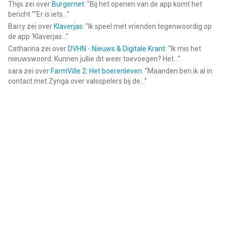
Thijs
zei over
Burgernet
: "
Bij het openen van de app komt het
bericht ""Er is iets...
"
Barry
zei over
Klaverjas
: "
Ik speel met vrienden tegenwoordig op
de app ‘Klaverjas...
"
Catharina
zei over
DVHN - Nieuws & Digitale Krant
: "
Ik mis het
nieuwswoord. Kunnen jullie dit weer toevoegen? Het...
"
sara
zei over
FarmVille 2: Het boerenleven
: "
Maanden ben ik al in
contact met Zynga over valsspelers bij de...
"