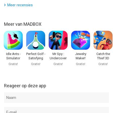
Meer recensies
Meer van MADBOX
Idle Ants -
Perfect Golf -
Mr Spy :
Jewelry
Catch the
Simulator
Satisfying
Undercover
Maker!
Thief 3D
Game
Game
Agent
Gratis!
Gratis!
Gratis!
Gratis!
Gratis!
Reageer op deze app