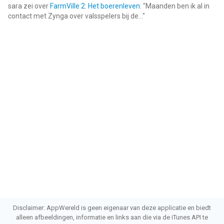
sara
zei over
FarmVille 2: Het boerenleven
: "
Maanden ben ik al in
contact met Zynga over valsspelers bij de...
"
Disclaimer: AppWereld is geen eigenaar van deze applicatie en biedt
alleen afbeeldingen, informatie en links aan die via de iTunes API te