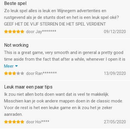
Informatie voor Parkour Race - Freerun Gameis het laatst
Beste spel
vergeleken op 7 Aug om 20:24.
Zo leuk spel alles is leuk en Wijnegem advertenties en
rustgevend als je de stunts doet en het is een leuk spel oké?
GEEF HET DE VIJF STERREN DIE HET SPEL VERDIENT
door Jay*******
09/12/2020
Not working
This is a great game, very smooth and in general a pretty good
time aside from the fact that after a while, whenever I open it is
turns black and I can no longer acces the game. It just brings
Meer
me back to my home screen. I hope this is just a bug and they
door Ran*******
13/09/2020
can fix it...
Leuk maar een paar tips
Ik zou niet allen bots doen want dat is veel te makkelijk.
Misschien kan je ook andere mappen doen in de classic mode.
Voor de rest is het een leuke game en ik zou het je zeker
aanraden.
door Hoi****
27/05/2020