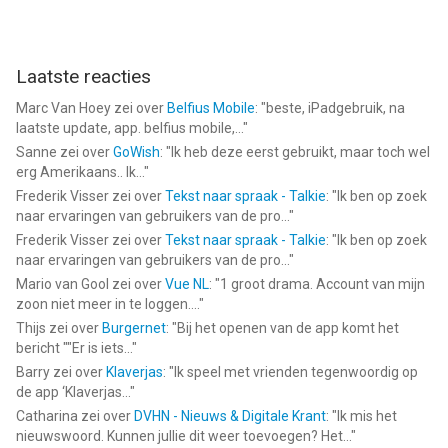
Laatste reacties
Marc Van Hoey
zei over
Belfius Mobile
: "
beste, iPadgebruik, na
laatste update, app. belfius mobile,...
"
Sanne
zei over
GoWish
: "
Ik heb deze eerst gebruikt, maar toch wel
erg Amerikaans.. Ik...
"
Frederik Visser
zei over
Tekst naar spraak - Talkie
: "
Ik ben op zoek
naar ervaringen van gebruikers van de pro...
"
Frederik Visser
zei over
Tekst naar spraak - Talkie
: "
Ik ben op zoek
naar ervaringen van gebruikers van de pro...
"
Mario van Gool
zei over
Vue NL
: "
1 groot drama. Account van mijn
zoon niet meer in te loggen....
"
Thijs
zei over
Burgernet
: "
Bij het openen van de app komt het
bericht ""Er is iets...
"
Barry
zei over
Klaverjas
: "
Ik speel met vrienden tegenwoordig op
de app ‘Klaverjas...
"
Catharina
zei over
DVHN - Nieuws & Digitale Krant
: "
Ik mis het
nieuwswoord. Kunnen jullie dit weer toevoegen? Het...
"