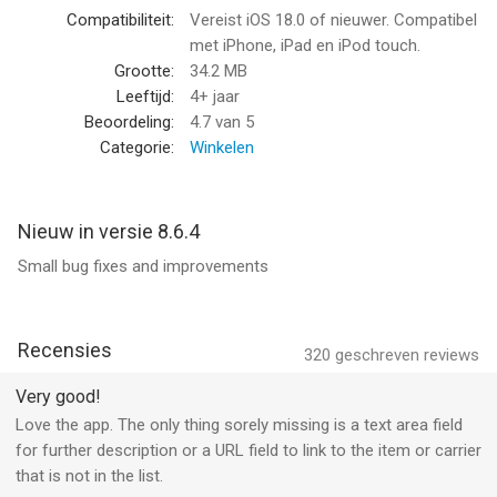
Compatibiliteit:
Vereist iOS 18.0 of nieuwer. Compatibel
U kunt ook de locatie van uw verzending op een kaart
met iPhone, iPad en iPod touch.
weergeven - gemakkelijk en eenvoudig.
Grootte:
34.2 MB
Leeftijd:
4+ jaar
De push-notificaties bij Parcel zijn handiger dan bij elke andere
Beoordeling:
4.7
van 5
app. Ze worden uitsluitend verzonden tussen 8:00 en 22:00 uur
Categorie:
Winkelen
volgens uw tijdzone, zodat u 's nachts niet gestoord wordt.
(Maar u kunt deze optie in de instellingen ook uitschakelen)
Nieuw in versie 8.6.4
Als u van push-notificaties gebruik wilt maken of meer dan 3
Small bug fixes and improvements
zendingen tegelijkertijd wilt opvolgen, dan kunt u zich vanuit
deze app rechstreeks abonneren op de premiumdiensten voor
slechts € 6,99 / jaar. Privacybeleid: https://parcel.app/privacy-
with-terms.html.
Recensies
320
geschreven reviews
---
Very good!
Mocht u een probleem ondervinden, kunt u terecht op de
Love the app. The only thing sorely missing is a text area field
Veelgestelde Vragen van de website of bij onze email
for further description or a URL field to link to the item or carrier
ondersteuning op support@parcelapp.net (gelieve wel uw
that is not in the list.