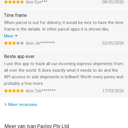
trackingnummer en de koeriersdienst op te geven).
door Eyo***
08/05/2026
--
Time frame
When parcel is out for delivery, it would be nice to have the time
Parcel van Ivan Pavlov Pty Ltd is een app voor iPhone, iPad en
frame in the details. In other parcel apps it is shown like,
iPod touch met iOS versie 18.0 of hoger, geschikt bevonden
deljvery between 09:00 and 11:00.
Meer
voor gebruikers met leeftijden vanaf
4 jaar
.
Also please make an automatic integration for Vinted, DHL,
door Jer*******
02/05/2026
postNL and others.
Informatie voor Parcelis het laatst vergeleken op 10 Aug om
Beste app ever
19:59.
I use this app to track all our incoming express shipments from
all over the world. It does exactly what it needs to do and the
API access to add shipments is brilliant! Worth every penny and
probably a few more.
door Tob*******
17/03/2026
Meer recensies
Meer van Ivan Pavlov Pty Ltd