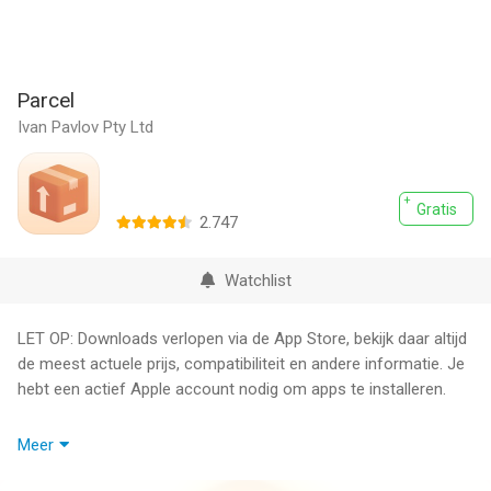
Parcel
Ivan Pavlov Pty Ltd
Gratis
2.747
Watchlist
LET OP: Downloads verlopen via de App Store, bekijk daar altijd
de meest actuele prijs, compatibiliteit en andere informatie. Je
hebt een actief Apple account nodig om apps te installeren.
Als u op zoek bent naar een app om zendingen via iPhone of
Meer
iPad op te volgen, dan is Parcel voor u de beste oplossing.