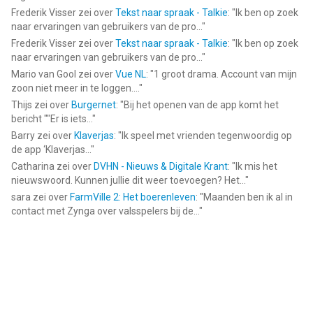
Frederik Visser
zei over
Tekst naar spraak - Talkie
: "
Ik ben op zoek
naar ervaringen van gebruikers van de pro...
"
Frederik Visser
zei over
Tekst naar spraak - Talkie
: "
Ik ben op zoek
naar ervaringen van gebruikers van de pro...
"
Mario van Gool
zei over
Vue NL
: "
1 groot drama. Account van mijn
zoon niet meer in te loggen....
"
Thijs
zei over
Burgernet
: "
Bij het openen van de app komt het
bericht ""Er is iets...
"
Barry
zei over
Klaverjas
: "
Ik speel met vrienden tegenwoordig op
de app ‘Klaverjas...
"
Catharina
zei over
DVHN - Nieuws & Digitale Krant
: "
Ik mis het
nieuwswoord. Kunnen jullie dit weer toevoegen? Het...
"
sara
zei over
FarmVille 2: Het boerenleven
: "
Maanden ben ik al in
contact met Zynga over valsspelers bij de...
"