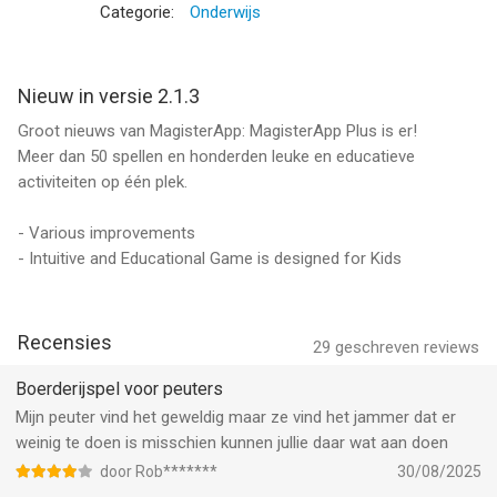
- Clean the horse's teeth
Categorie:
Onderwijs
- Work the field with the tractor and harvest all the corn
An educating and stimulating game, where your children can
Nieuw in versie 2.1.3
learn all the work on the farm.
Groot nieuws van MagisterApp: MagisterApp Plus is er!
Meer dan 50 spellen en honderden leuke en educatieve
The full version offers all mini-games, while the trial version
activiteiten op één plek.
offers games with some of the animals, splashing in the
puddles and washing in the stable bath.
- Various improvements
- Intuitive and Educational Game is designed for Kids
MAGISTERAPP PLUS
With MagisterApp Plus, you can play all MagisterApp games
with a single subscription.
Recensies
More than 50 games and hundreds of fun and educational
29
geschreven reviews
activities for children aged 2 and up.
Boerderijspel voor peuters
No ads, 7-day free trial, and cancel anytime.
Mijn peuter vind het geweldig maar ze vind het jammer dat er
weinig te doen is misschien kunnen jullie daar wat aan doen
Terms of use:
https://www.magisterapp.com/wp/terms_of_use
door Rob*******
30/08/2025