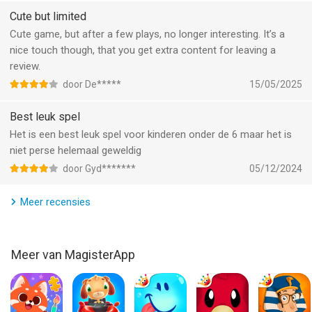
Apple Terms of use (EULA):
Cute but limited
https://www.apple.com/legal/internet-
services/itunes/dev/stdeula/
Cute game, but after a few plays, no longer interesting. It’s a
nice touch though, that you get extra content for leaving a
SECURITY FOR YOUR CHILDREN
review.
MagisterApp creates high quality apps for children.No third
door De*****
15/05/2025
party advertising. This means no nasty surprises or deceiving
advertisements.
Best leuk spel
Millions of parents trust MagisterApp. Read more and tell us
Het is een best leuk spel voor kinderen onder de 6 maar het is
what you think on www.facebook.com/MagisterApp.
niet perse helemaal geweldig
Have fun!
door Gyd*******
05/12/2024
--
Meer recensies
Boerderijspellen voor Peuters van MagisterApp is een app voor
iPhone, iPad en iPod touch met iOS versie 12.0 of hoger,
Meer van MagisterApp
geschikt bevonden voor gebruikers met leeftijden vanaf
4 jaar
.
Informatie voor Boerderijspellen voor Peutersis het laatst
vergeleken op 7 Aug om 19:00.