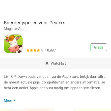
Boerderijspellen voor Peuters
MagisterApp
Gratis
10.987
Watchlist
LET OP: Downloads verlopen via de App Store, bekijk daar altijd
de meest actuele prijs, compatibiliteit en andere informatie. Je
hebt een actief Apple account nodig om apps te installeren.
“My niece will only play with this app, and now who will help
Meer
me?” Old MacDonald “It had been years since I'd seen children
so dirty” Grandma Duck