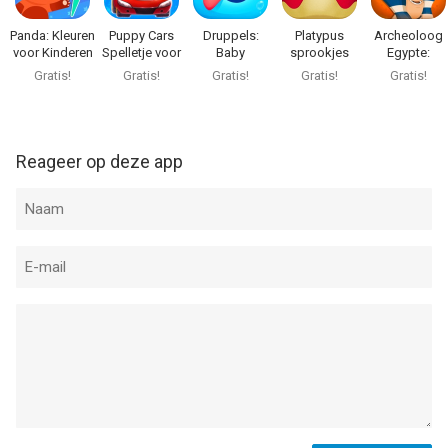
Panda: Kleuren
Puppy Cars
Druppels:
Platypus
Archeoloog
voor Kinderen
Spelletje voor
Baby
sprookjes
Egypte:
Kids
spelletjes 2-5
voor kinder
Spelletjes
Gratis!
Gratis!
Gratis!
Gratis!
Gratis!
Reageer op deze app