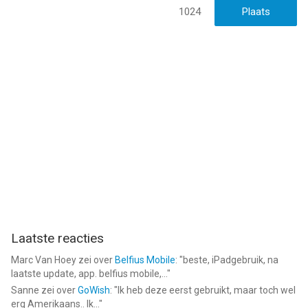
1024
Laatste reacties
Marc Van Hoey
zei over
Belfius Mobile
: "
beste, iPadgebruik, na
laatste update, app. belfius mobile,...
"
Sanne
zei over
GoWish
: "
Ik heb deze eerst gebruikt, maar toch wel
erg Amerikaans.. Ik...
"