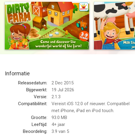
After the enormous success of Dirty Kids a new chapter of the
“Dirty” is now on its way. Download the next adventure now!
Have fun and learn about farm animals! But be careful as you
can get really dirty!
After looking after all the animals, you can jump in the puddles
and run to have your bath just to make grandma happy.
A game developed with little ones in mind, with a host of mini-
Informatie
games where the animals come to life for guaranteed fun!
Releasedatum:
2 Dec 2015
- Create your own character selecting from thousands of
Bijgewerkt:
19 Jul 2026
configurations
Versie:
2.1.3
- Milk the cow
Compatibiliteit:
Vereist iOS 12.0 of nieuwer. Compatibel
- Wash the pig
met iPhone, iPad en iPod touch.
- Collect the eggs
Grootte:
93.0 MB
- Shear the sheep
Leeftijd:
4+ jaar
- Feed the rabbits
Beoordeling:
3.9
van 5