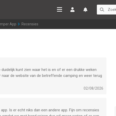
Inloggen
Watchlist
amper App
>
Recensies
e duidelijk kunt zien waar het is en of er een drukke weken
or naar de website van de betreffende camping en weer terug
02/08/2026
e app. Is er echt niks dan een andere app. Fijn om recensies