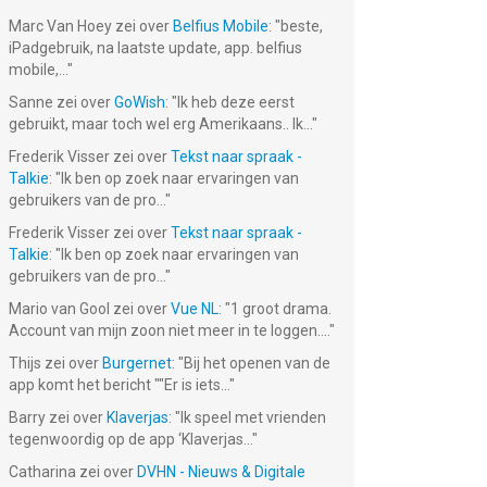
Marc Van Hoey
zei over
Belfius Mobile
: "
beste,
iPadgebruik, na laatste update, app. belfius
mobile,...
"
Sanne
zei over
GoWish
: "
Ik heb deze eerst
gebruikt, maar toch wel erg Amerikaans.. Ik...
"
Frederik Visser
zei over
Tekst naar spraak -
Talkie
: "
Ik ben op zoek naar ervaringen van
gebruikers van de pro...
"
Frederik Visser
zei over
Tekst naar spraak -
Talkie
: "
Ik ben op zoek naar ervaringen van
gebruikers van de pro...
"
Mario van Gool
zei over
Vue NL
: "
1 groot drama.
Account van mijn zoon niet meer in te loggen....
"
Thijs
zei over
Burgernet
: "
Bij het openen van de
app komt het bericht ""Er is iets...
"
Barry
zei over
Klaverjas
: "
Ik speel met vrienden
tegenwoordig op de app ‘Klaverjas...
"
Catharina
zei over
DVHN - Nieuws & Digitale