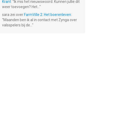
Krant
: "
Ik mis het nieuwswoord. Kunnen jullie dit
weer toevoegen? Het...
"
sara
zei over
FarmVille 2: Het boerenleven
:
"
Maanden ben ik al in contact met Zynga over
valsspelers bij de...
"