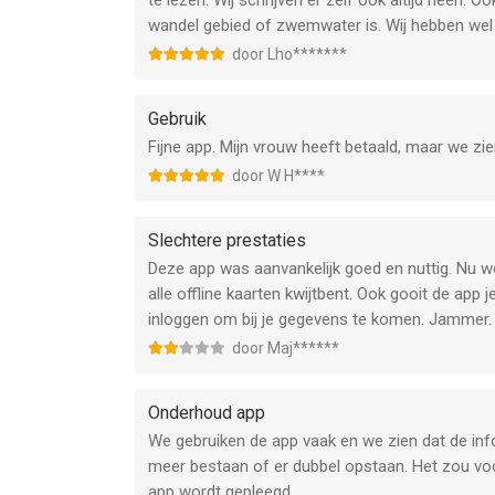
te lezen. Wij schrijven er zelf ook altijd heen.
wandel gebied of zwemwater is. Wij hebben wel 
door Lho*******
Gebruik
Fijne app. Mijn vrouw heeft betaald, maar we zie
door W H****
Slechtere prestaties
Deze app was aanvankelijk goed en nuttig. Nu w
alle offline kaarten kwijtbent. Ook gooit de app
inloggen om bij je gegevens te komen. Jammer.
door Maj******
Onderhoud app
We gebruiken de app vaak en we zien dat de info
meer bestaan of er dubbel opstaan. Het zou voor
app wordt gepleegd.