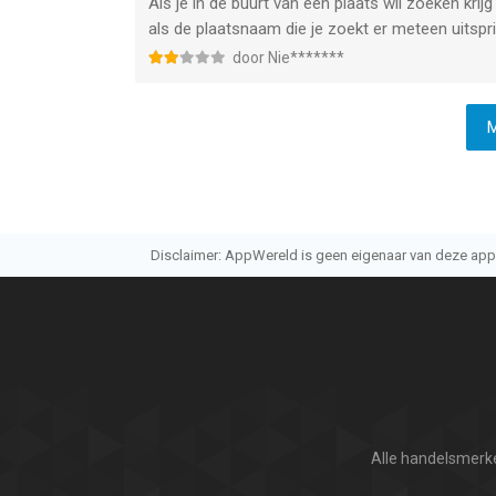
Als je in de buurt van een plaats wil zoeken krijg 
als de plaatsnaam die je zoekt er meteen uitspri
door Nie*******
M
Disclaimer: AppWereld is geen eigenaar van deze applic
Alle handelsmerke