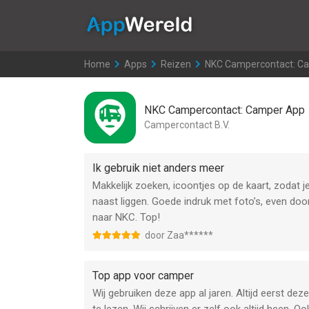
AppWereld
Home
>
Apps
>
Reizen
>
NKC Campercontact: C
NKC Campercontact: Camper App
Campercontact B.V.
Ik gebruik niet anders meer
Makkelijk zoeken, icoontjes op de kaart, zodat j
naast liggen. Goede indruk met foto’s, even do
naar NKC. Top!
door Zaa******
Top app voor camper
Wij gebruiken deze app al jaren. Altijd eerst dez