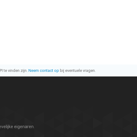
I te vinden zijn.
Neem contact op
bij eventuele vragen.
velijke eigenaren.