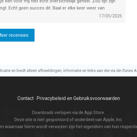
je een voor mij niet echt overzichtelijk geheel. Zou fijn zijn
ngt. Echt geen succes dit. Baal er elke keer weer van
17/05/2026
eer recensies
atie en biedt alleen afbeeldingen, informatie en links aan die via de iTunes AP
Contact
Privacybeleid en Gebruiksvoorwaarden
·
Downloads verlopen via de App Store.
Deze site is niet gesponsord of onderdeel van Apple, Inc.
n waarnaar hierin wordt verwezen zijn het eigendom van hun respectie