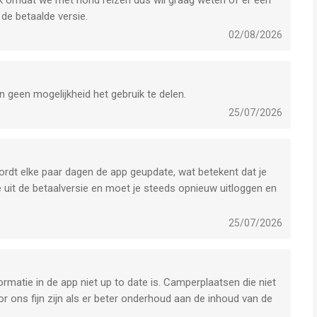
 Ook omdat we met hond reizen dus wil graag weten of er een
de betaalde versie.
02/08/2026
n geen mogelijkheid het gebruik te delen.
25/07/2026
ordt elke paar dagen de app geupdate, wat betekent dat je
 je uit de betaalversie en moet je steeds opnieuw uitloggen en
25/07/2026
rmatie in de app niet up to date is. Camperplaatsen die niet
 ons fijn zijn als er beter onderhoud aan de inhoud van de