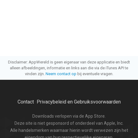
Disclaimer: AppWereld is geen eigenaar van deze applicatie en biedt
alleen afbeeldingen, informatie en links aan die via de iTunes API te
vinden zijn.
Neem contact op
bij eventuele vragen.
Contact
Privacybeleid en Gebruiksvoorwaarden
·
Downloads verlopen via de App Store.
Deze site is niet gesponsord of onderdeel van Apple, Inc.
Alle handelsmerken waarnaar hierin wordt verwezen zijn het
eigendom van hun respectievelijke eigenaren.