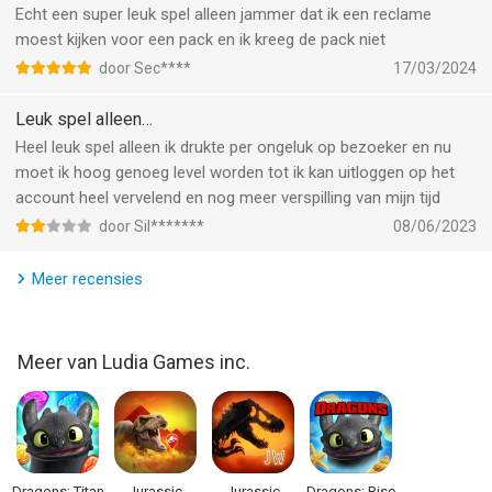
DEZE STAD IS VAN ONS: vecht tegen de Kraang op de favoriete
Echt een super leuk spel alleen jammer dat ik een reclame
locaties van de Ninja Turtles in de televisieserie, zoals Dimensie
moest kijken voor een pack en ik kreeg de pack niet
X, het riool en de klassieke daken van New York!
door Sec****
17/03/2024
Heren, het is tijd om de wereld te redden!
Leuk spel alleen…
Heel leuk spel alleen ik drukte per ongeluk op bezoeker en nu
--
moet ik hoog genoeg level worden tot ik kan uitloggen op het
account heel vervelend en nog meer verspilling van mijn tijd
Teenage Mutant Ninja Turtles: Legends biedt maandelijkse
abonnementen voor 9,99 Amerikaanse dollar
door Sil*******
08/06/2023
Prijzen kunnen variëren afhankelijk van de verkoopbelastingen
of het land
Meer recensies
De betaling wordt afgeschreven van je iTunes-account na
bevestiging van de aankoop
Het abonnement wordt automatisch verlengd, tenzij je ten
Meer van Ludia Games inc.
minste 24 uur vóór afloop van de huidige periode automatisch
verlengen uitschakelt
De kosten voor de verlenging worden vanaf 24 uur voor het
einde van de huidige periode afgeschreven van je account en
op dat moment wordt ook de prijs van de verlenging bepaald
Dragons: Titan
Jurassic
Jurassic
Dragons: Rise