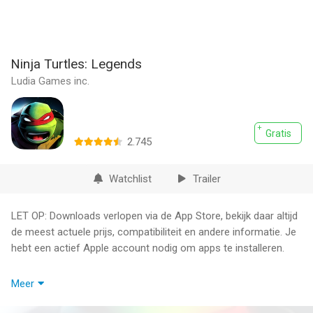
Ninja Turtles: Legends
Ludia Games inc.
Gratis
2.745
Watchlist
Trailer
LET OP: Downloads verlopen via de App Store, bekijk daar altijd
de meest actuele prijs, compatibiliteit en andere informatie. Je
hebt een actief Apple account nodig om apps te installeren.
De broers zijn op ramkoers!
Meer
Tot nog toe hebben de Teenage Mutant Ninja Turtles de