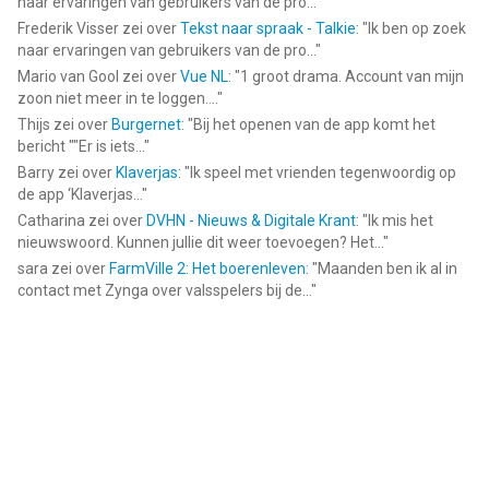
naar ervaringen van gebruikers van de pro...
"
Frederik Visser
zei over
Tekst naar spraak - Talkie
: "
Ik ben op zoek
naar ervaringen van gebruikers van de pro...
"
Mario van Gool
zei over
Vue NL
: "
1 groot drama. Account van mijn
zoon niet meer in te loggen....
"
Thijs
zei over
Burgernet
: "
Bij het openen van de app komt het
bericht ""Er is iets...
"
Barry
zei over
Klaverjas
: "
Ik speel met vrienden tegenwoordig op
de app ‘Klaverjas...
"
Catharina
zei over
DVHN - Nieuws & Digitale Krant
: "
Ik mis het
nieuwswoord. Kunnen jullie dit weer toevoegen? Het...
"
sara
zei over
FarmVille 2: Het boerenleven
: "
Maanden ben ik al in
contact met Zynga over valsspelers bij de...
"