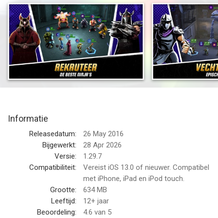
plannen van Kraang Prime om de aarde om te vormen in een
Dimensie X-planeet weten te dwarsbomen. Wat doe je dan als
kwaadaardige heerser? Je broedt een gemeen nieuw plan uit
voor een leger ultramutanten! De Kraang hebben overal
mutanten ontvoerd voor hun DNA... dus ook de Ninja Turtles.
Nu de broers door een Dimensie X-poort van de Kraang zijn
gesleurd, moet Leonardo zowel bondgenoten als vijanden van
de Ninja Turtles om zich heen verzamelen voor het te laat is.
Informatie
Hou je schild stevig vast!
Releasedatum:
26 May 2016
OORSPRONKELIJKE NINJA'S: verken het Teenage Mutant Ninja
Bijgewerkt:
28 Apr 2026
Turtle-universum van Nickelodeon met een gloednieuw,
Versie:
1.29.7
origineel verhaal. Vecht je een weg door 7 hoofdstukken en
Compatibiliteit:
Vereist iOS 13.0 of nieuwer. Compatibel
meer dan 70 fasen en neem het op tegen de ultieme bazen:
met iPhone, iPad en iPod touch.
Shredder, Kraang en meer!
Grootte:
634 MB
RESPECTEER HET SCHILD: speel en ervaar tijdelijk een
Leeftijd:
12+ jaar
gloednieuw hoofdstuk gebaseerd op de kaskraker van deze
Beoordeling:
4.6
van 5