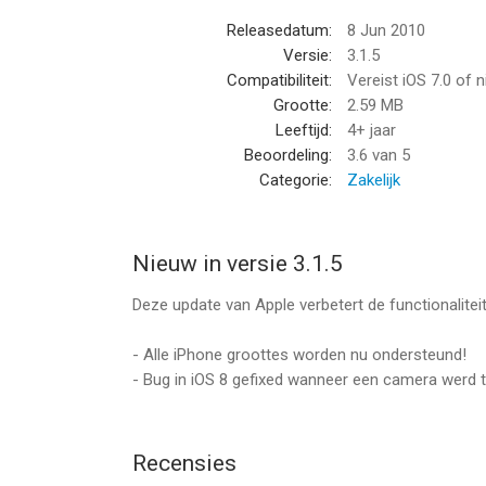
- ASUS
Releasedatum:
8 Jun 2010
- AVIOSYS
Versie:
3.1.5
- Axis (PTZ)
Compatibiliteit:
Vereist iOS 7.0 of 
- Axis Video Server (PTZ)
Grootte:
2.59 MB
- Basler
Leeftijd:
4+ jaar
- Bewan
Beoordeling:
3.6
van 5
- BlueStork
Categorie:
Zakelijk
- Bosch
- Brickcom
- Canon
Nieuw in versie 3.1.5
- Compro
- Convision Video Server
Deze update van Apple verbetert de functionalite
- Custom
- D-Link (PTZ)
- Alle iPhone groottes worden nu ondersteund!
- Edimax
- Bug in iOS 8 gefixed wanneer een camera werd
- EvoCam
- Fitivision
- Foscam (PTZ)
Recensies
- Gadspot (PTZ)