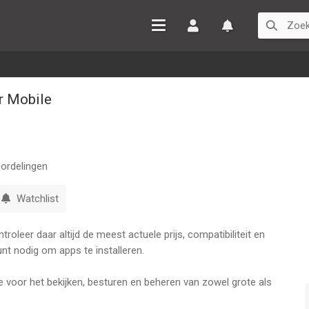
Inloggen
Watchlist
 Mobile
ordelingen
Watchlist
oleer daar altijd de meest actuele prijs, compatibiliteit en
nt nodig om apps te installeren.
e voor het bekijken, besturen en beheren van zowel grote als
ondersteunt een groot aantal IP-camera's van waarvan u de