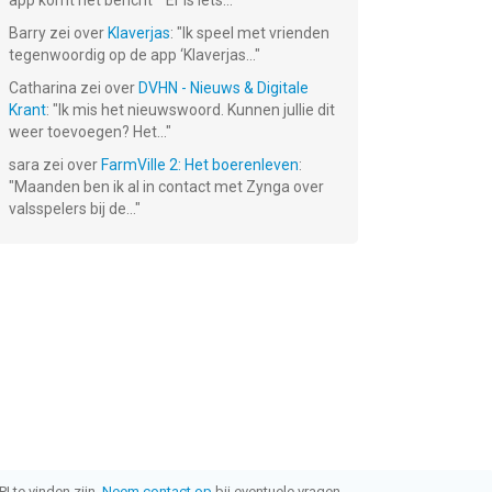
app komt het bericht ""Er is iets...
"
Barry
zei over
Klaverjas
: "
Ik speel met vrienden
tegenwoordig op de app ‘Klaverjas...
"
Catharina
zei over
DVHN - Nieuws & Digitale
Krant
: "
Ik mis het nieuwswoord. Kunnen jullie dit
weer toevoegen? Het...
"
sara
zei over
FarmVille 2: Het boerenleven
:
"
Maanden ben ik al in contact met Zynga over
valsspelers bij de...
"
I te vinden zijn.
Neem contact op
bij eventuele vragen.