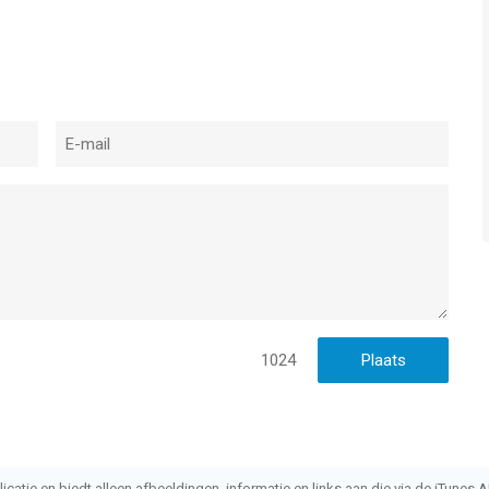
ommunicatieprotocollen voor verschillende cameramodellen.
mera wel in de lijst staat maar dat de camera toch niet
val contact met ons op.
n iPhone app met iOS versie 7.0 of hoger, geschikt bevonden
1024
t vergeleken op 8 Aug om 19:26.
atie en biedt alleen afbeeldingen, informatie en links aan die via de iTunes AP