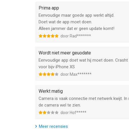
- Genius
Prima app
- Grand
Eenvoudige maar goede app werkt altijd.
- IPX
Doet wat de app moet doen.
- IQeye
Alleen jammer dat er geen update komt!
- Level 1 (PTZ)
- Linksys (PTZ)
door Rad*******
- Loftek (PTZ)
- Mobotix
Wordt niet meer geuodate
- NeuFusion
Eenvoudige app doet wat hij moet doen. Crasht h
- Orite
voor bijv iPhone XS
- Panasonic (PTZ)
door Max*******
- Pixord
- Planet
- Sanyo (PTZ)
Werkt matig
- Sharx
Camera is vaak connectie met netwerk kwijt. In m
- Solwise
de camera wel te zien.
- Sony
door Hof*****
- TomTop (PTZ)
- Toshiba
Meer recensies
- Trendnet