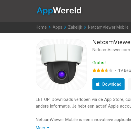
AppWereld
Home
>
Apps
>
Zakelijk
>
NetcamViewer Mobile
NetcamViewer
NetcamViewer.com
Gratis!
·
19
beo
Download
LET OP: Downloads verlopen via de App Store, contr
andere informatie. Je hebt een actief Apple accou
NetcamViewer Mobile is een innovatieve applicati
kleine aantallen camera's. NetcamViewer Mobile 
Meer