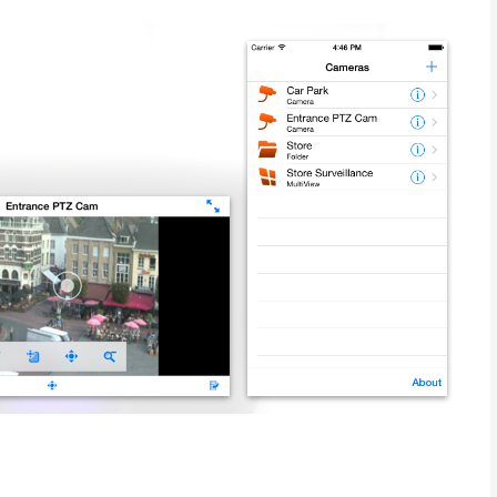
e JPEG- of Motion JPEG-bron handmatig toevoegen.
liteit die onmisbaar is voor bewaking, procescontrole en
andbewegingen
s in mappen
maximaal twee camera's. Wilt u meer camera's toevoegen, dan
chaffen.
de volgende cameramerken*: