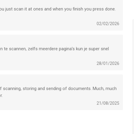
u just scan it at ones and when you finish you press done.
men)
seren met Genius Cloud (apart abonnement)
02/02/2026
te scannen, zelfs meerdere pagina’s kun je super snel
, iCloud Drive, OneDrive, OneNote, FTP, SugarSync, WebDAV.
ShareFile, NextCloud, ownCloud, Synology of Yandex.
28/01/2026
of scanning, storing and sending of documents. Much, much
r.
21/08/2025
nmaken
eel van een premium abonnement.