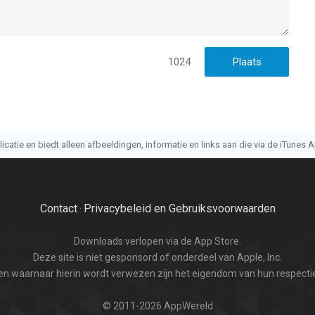
 een app voor iPhone, iPad en iPod touch met iOS versie 17.0
1024
leeftijden vanaf
4 jaar
.
aatst vergeleken op 9 Aug om 08:07.
atie en biedt alleen afbeeldingen, informatie en links aan die via de iTunes AP
Contact
Privacybeleid en Gebruiksvoorwaarden
·
Downloads verlopen via de App Store.
Deze site is niet gesponsord of onderdeel van Apple, Inc.
n waarnaar hierin wordt verwezen zijn het eigendom van hun respectie
© 2011-2026 AppWereld