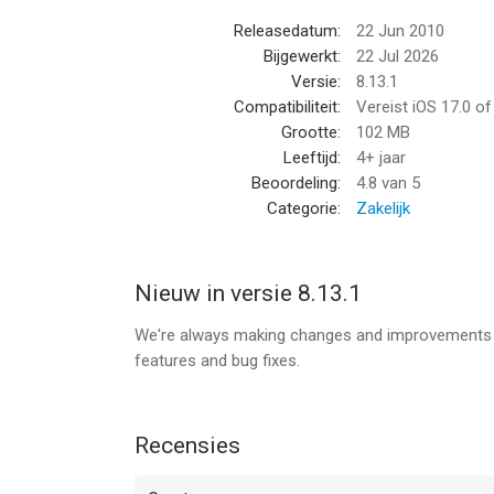
- Schaduwen en oneffenheden verwijderen
Releasedatum:
22 Jun 2010
- Filters (zwart-wit, whiteboard, foto)
Bijgewerkt:
22 Jul 2026
- Batch scannen
Versie:
8.13.1
Compatibiliteit:
Vereist iOS 17.0 o
PDF aanmaken & bewerken:
Grootte:
102 MB
Leeftijd:
4+ jaar
- Documenten samenvoegen & splitsen
Beoordeling:
4.8
van 5
- Creëer PDF-bestanden met meerdere pagina's
Categorie:
Zakelijk
- Importeer foto's en PDF-bestanden
Veiligheid & privacy:
Nieuw in versie 8.13.1
- Verwerk documenten op je apparaat
We're always making changes and improvements to
+ Face ID
features and bug fixes.
+ Wachtwoordversleuteling voor PDF
Documenten beheren:
Recensies
- Document tagging