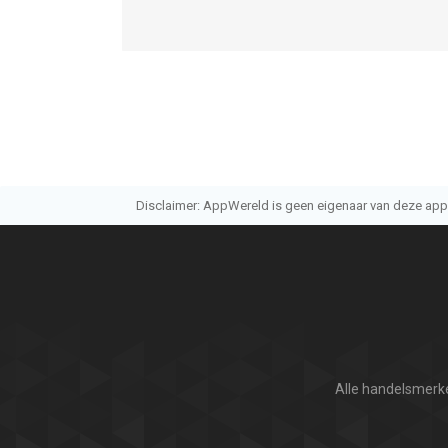
--
Scanner App: Genius Scan van The Grizzly Labs is
of hoger, geschikt bevonden voor gebruikers met 
Informatie voor Scanner App: Genius Scanis het l
Disclaimer: AppWereld is geen eigenaar van deze applic
Alle handelsmerke