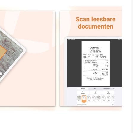
n gebruikers *** 1000den kleine bedrijven ***
van je apparaat. Onze scannerapp herkent het papier
beelding bij. Zo houd je alleen een goed leesbare document
 tientallen pagina's scannen. Handige hulpmiddelen helpen je
ocumenten.
ent niet Genius Scan te downloaden. Maak het jezelf en de
om
an dichtbij te scannen — maar Genius Scan wel." - The
wijderen