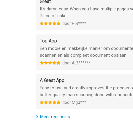
Great
- Metadata en content doorzoeken
It’s damn easy. When you have multiple pages yo
+ Aangepaste naamgeving (slimme documentna
Piece of cake
+ Back-ups en op meerdere apparaten synchroni
door R B****
Exporteren:
Top App
- E-mail
Een mooie en makkelijke manier om documenten 
+ Box, Dropbox, Evernote, Expensify, Google Drive
scannen en als compleet document opslaan
+ Elke WebDAV-compatibele service zoals Citrix 
door A B******
+ Automatische export op de achtergrond
OCR (tekstherkenning):
A Great App
Easy to use and greatly improves the process 
+ Tekstextractie
better quality than scanning done with our printe
+ Doorzoekbare PDF-bestanden maken
door Mgd***
+ Visitekaartjes scannen & contactpersonen aa
Meer recensies
De functies met [+] zijn beschikbaar als onderd
== OVER ONS ==