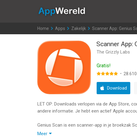
AppWereld
Home
>
Apps
>
Zakelijk
>
Scanner App: Genius S
Scanner App: 
The Grizzly Labs
Gratis!
·
28.610
Download
LET OP: Downloads verlopen via de App Store, contr
andere informatie. Je hebt een actief Apple accou
Genius Scan is een scanner-app in je broekzak S
PDF-bestanden met meerdere pagina's.
Meer