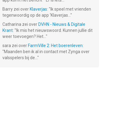
app komt het bericht ""Er is iets...
"
Barry
zei over
Klaverjas
: "
Ik speel met vrienden
tegenwoordig op de app ‘Klaverjas...
"
Catharina
zei over
DVHN - Nieuws & Digitale
Krant
: "
Ik mis het nieuwswoord. Kunnen jullie dit
weer toevoegen? Het...
"
sara
zei over
FarmVille 2: Het boerenleven
:
"
Maanden ben ik al in contact met Zynga over
valsspelers bij de...
"