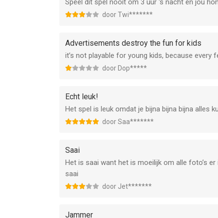
Speel dit spel nooit om 3 uur ‘s nacht en jou ho
door Twi*******
Advertisements destroy the fun for kids
it’s not playable for young kids, because ever
door Dop*****
Echt leuk!
Het spel is leuk omdat je bijna bijna bijna alles k
door Saa*******
Saai
Het is saai want het is moeilijk om alle foto’s 
saai
door Jet*******
Jammer