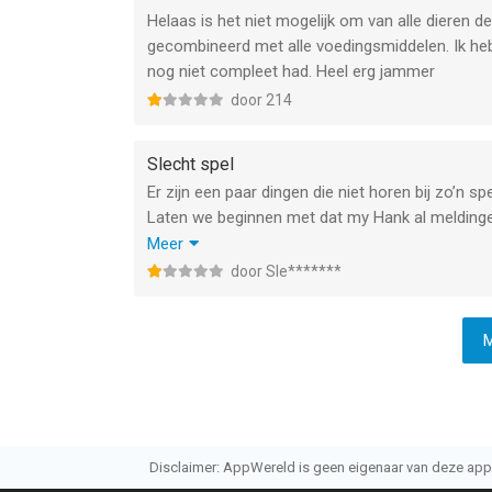
Helaas is het niet mogelijk om van alle dieren de
gecombineerd met alle voedingsmiddelen. Ik heb 
nog niet compleet had. Heel erg jammer
door 214
Slecht spel
Er zijn een paar dingen die niet horen bij zo’n spe
Laten we beginnen met dat my Hank al meldingen 
nog meer absurd vind is dat er steeds reclame k
Meer
geeft. En zo kan ik nog wel doorgaan!
door Sle*******
Een spel dat niet aan te raden is!
M
Disclaimer: AppWereld is geen eigenaar van deze applic