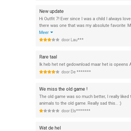
New update
Hi Outfit 7! Ever since I was a child I always l
there was one that was my absolute favorite: My
collect new animals but still take care of Hank ju
Meer
so I decided that it was time to check up on t
door Lau***
gone! At first I thought it was a small update, 
game is different! I was a little sad about it sin
Rare taal
have a fresh start. I’ll go give the new game a 
Ik heb het net gedownload maar het is opeens A
bringing the old game back, but if not that’s ok
door De *******
thanks for reading if you did.
Much love :),
-Laura
We miss the old game !
The old game was so much better, I really liked
animals to the old game. Really sad this… :)
door Els*******
Wat de hel