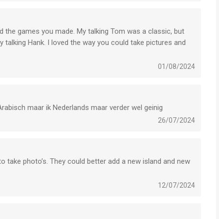
oved the games you made. My talking Tom was a classic, but
 talking Hank. I loved the way you could take pictures and
st like the original games. Lately i haven’t played for a while
he game, and then it hit me…so much happend when I was
01/08/2024
maybe you changed the graphics or the style but no, the whole
ce I really loved the old game but I guess we all just have to
go, you never know right? (I do hope you guys consider
rabisch maar ik Nederlands maar verder wel geinig
ay I’ll always love and support your games and decisions)
26/07/2024
 to take photo’s. They could better add a new island and new
12/07/2024