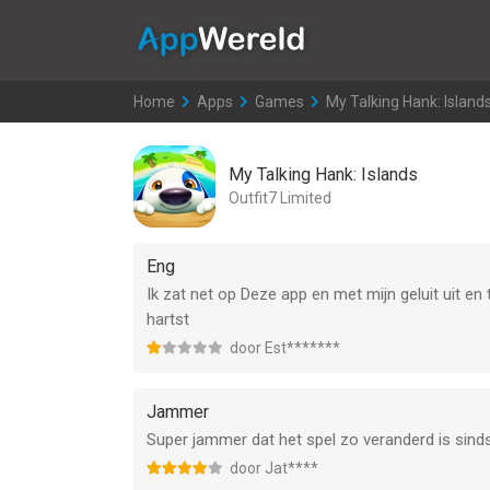
AppWereld
Home
>
Apps
>
Games
>
My Talking Hank: Island
My Talking Hank: Islands
Outfit7 Limited
Eng
Ik zat net op Deze app en met mijn geluit uit en
hartst
door Est*******
Jammer
Super jammer dat het spel zo veranderd is sinds 
door Jat****