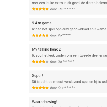
met een leuke extra in dit geval de dieren helem
door Lau*******
9.4 m gems
Ik had het spel opnieuw gedownload en Kwame e
door Vix*****
My talking hank 2
Ik zou het leuk vinden om een tweede deel ervan
door De *******
Super!
Dit is echt de meest verslavend spel en hij is oo
door Kok*******
Waarschuwing!