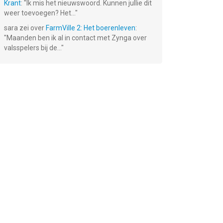
Krant
: "
Ik mis het nieuwswoord. Kunnen jullie dit
weer toevoegen? Het...
"
sara
zei over
FarmVille 2: Het boerenleven
:
"
Maanden ben ik al in contact met Zynga over
valsspelers bij de...
"