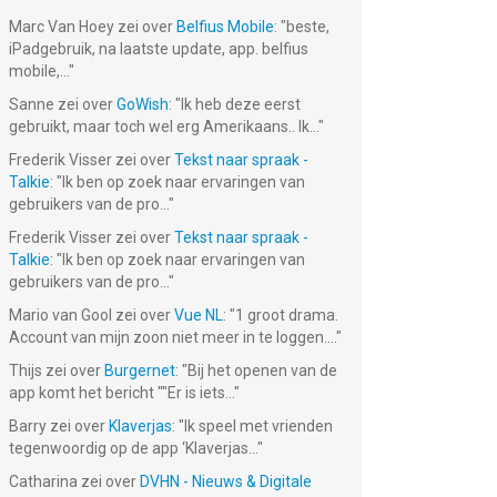
Marc Van Hoey
zei over
Belfius Mobile
: "
beste,
iPadgebruik, na laatste update, app. belfius
mobile,...
"
Sanne
zei over
GoWish
: "
Ik heb deze eerst
gebruikt, maar toch wel erg Amerikaans.. Ik...
"
Frederik Visser
zei over
Tekst naar spraak -
Talkie
: "
Ik ben op zoek naar ervaringen van
gebruikers van de pro...
"
Frederik Visser
zei over
Tekst naar spraak -
Talkie
: "
Ik ben op zoek naar ervaringen van
gebruikers van de pro...
"
Mario van Gool
zei over
Vue NL
: "
1 groot drama.
Account van mijn zoon niet meer in te loggen....
"
Thijs
zei over
Burgernet
: "
Bij het openen van de
app komt het bericht ""Er is iets...
"
Barry
zei over
Klaverjas
: "
Ik speel met vrienden
tegenwoordig op de app ‘Klaverjas...
"
Catharina
zei over
DVHN - Nieuws & Digitale