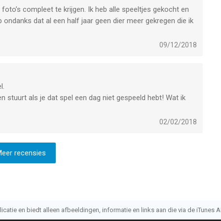
 foto’s compleet te krijgen. Ik heb alle speeltjes gekocht en
ondanks dat al een half jaar geen dier meer gekregen die ik
09/12/2018
l.
stuurt als je dat spel een dag niet gespeeld hebt! Wat ik
omt op de slechtste momenten, bijv. als je die hond eten
02/02/2018
eer recensies
atie en biedt alleen afbeeldingen, informatie en links aan die via de iTunes AP