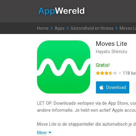
AppWereld
Home
>
Apps
>
Gezondheid en fitness
>
Moves L
Moves Lite
Hayato Shimizu
Gratis!
·
118
be
Download
LET OP: Downloads verlopen via de App Store, contr
andere informatie. Je hebt een actief Apple accou
Move Lite is de stappenteller die automatisch je 
Omdat het eenvoudig is, werkt het licht en verbruik
Meer