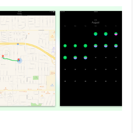
 meldingen kunt controleren, helpt het u om uw gezonde
tisch de activiteit.
utomatisch voortgezet.
t verplaatst.
het bijna geen batterij.
estemming gevraagd voor toegang tot de activiteitssensor en
ndaag bekijken.
bekijken.
 hebt verplaatst.