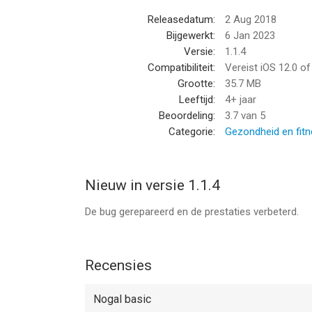
- Activiteitstijd
Releasedatum:
2 Aug 2018
- Calorieën verbruikt
Bijgewerkt:
6 Jan 2023
Versie:
1.1.4
--
Compatibiliteit:
Vereist iOS 12.0 o
Grootte:
35.7 MB
Moves Lite van Hayato Shimizu is een app voor iP
Leeftijd:
4+ jaar
geschikt bevonden voor gebruikers met leeftijde
Beoordeling:
3.7
van 5
Categorie:
Gezondheid en fit
Informatie voor Moves Liteis het laatst vergelek
Nieuw in versie 1.1.4
De bug gerepareerd en de prestaties verbeterd.
Recensies
Nogal basic