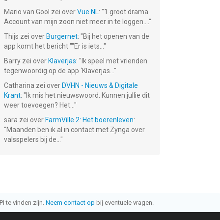
Mario van Gool
zei over
Vue NL
: "
1 groot drama.
Account van mijn zoon niet meer in te loggen....
"
Thijs
zei over
Burgernet
: "
Bij het openen van de
app komt het bericht ""Er is iets...
"
Barry
zei over
Klaverjas
: "
Ik speel met vrienden
tegenwoordig op de app ‘Klaverjas...
"
Catharina
zei over
DVHN - Nieuws & Digitale
Krant
: "
Ik mis het nieuwswoord. Kunnen jullie dit
weer toevoegen? Het...
"
sara
zei over
FarmVille 2: Het boerenleven
:
"
Maanden ben ik al in contact met Zynga over
valsspelers bij de...
"
I te vinden zijn.
Neem contact op
bij eventuele vragen.