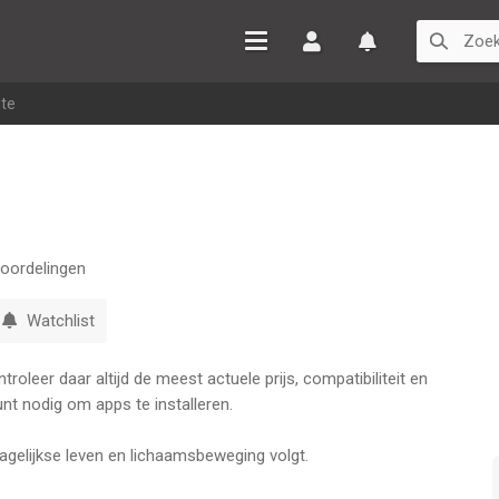
Inloggen
Watchlist
ite
oordelingen
Watchlist
oleer daar altijd de meest actuele prijs, compatibiliteit en
nt nodig om apps te installeren.
dagelijkse leven en lichaamsbeweging volgt.
t het bijna geen batterijen.