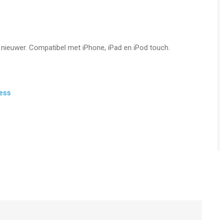
f nieuwer. Compatibel met iPhone, iPad en iPod touch.
hone, iPad en iPod touch met iOS versie 12.0 of hoger,
n vanaf
4 jaar
.
ness
en op 7 Aug om 15:18.