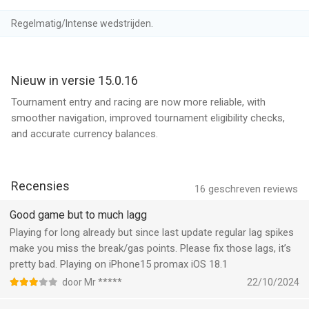
the best mobile MotoGP racing experience!
NOTE: Use of Ad Blockers may prevent rewards from being
Regelmatig/Intense wedstrijden.
granted on collection of coins or end of race rewards.
--
Nieuw in versie 15.0.16
Tournament entry and racing are now more reliable, with
MotoGP Guru Racing 25/26 van WePlay Media LLC is een app
smoother navigation, improved tournament eligibility checks,
voor iPhone, iPad en iPod touch met iOS versie 16.0 of hoger,
and accurate currency balances.
geschikt bevonden voor gebruikers met leeftijden vanaf
12 jaar
.
Informatie voor MotoGP Guru Racing 25/26is het laatst
vergeleken op 9 Aug om 02:30.
Recensies
16
geschreven reviews
Good game but to much lagg
Playing for long already but since last update regular lag spikes
make you miss the break/gas points. Please fix those lags, it’s
pretty bad. Playing on iPhone15 promax iOS 18.1
door Mr *****
22/10/2024