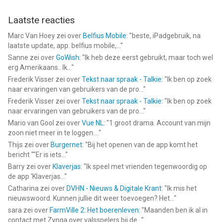
Laatste reacties
Marc Van Hoey
zei over
Belfius Mobile
: "
beste, iPadgebruik, na
laatste update, app. belfius mobile,...
"
Sanne
zei over
GoWish
: "
Ik heb deze eerst gebruikt, maar toch wel
erg Amerikaans.. Ik...
"
Frederik Visser
zei over
Tekst naar spraak - Talkie
: "
Ik ben op zoek
naar ervaringen van gebruikers van de pro...
"
Frederik Visser
zei over
Tekst naar spraak - Talkie
: "
Ik ben op zoek
naar ervaringen van gebruikers van de pro...
"
Mario van Gool
zei over
Vue NL
: "
1 groot drama. Account van mijn
zoon niet meer in te loggen....
"
Thijs
zei over
Burgernet
: "
Bij het openen van de app komt het
bericht ""Er is iets...
"
Barry
zei over
Klaverjas
: "
Ik speel met vrienden tegenwoordig op
de app ‘Klaverjas...
"
Catharina
zei over
DVHN - Nieuws & Digitale Krant
: "
Ik mis het
nieuwswoord. Kunnen jullie dit weer toevoegen? Het...
"
sara
zei over
FarmVille 2: Het boerenleven
: "
Maanden ben ik al in
contact met Zynga over valsspelers bij de...
"