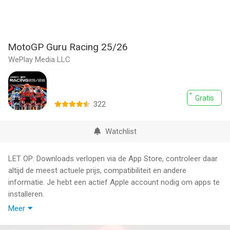
MotoGP Guru Racing 25/26
WePlay Media LLC
Gratis
322
Watchlist
LET OP: Downloads verlopen via de App Store, controleer daar
altijd de meest actuele prijs, compatibiliteit en andere
informatie. Je hebt een actief Apple account nodig om apps te
installeren.
Meer
MotoGP Racing 25/26 - The Wait is Over!
It's finally here, the update you have all been so patiently