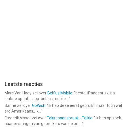
Monster Busters: Ice Slide van PlayDog Soft Co., Ltd is een app
voor iPhone, iPad en iPod touch met iOS versie 12.0 of hoger,
geschikt bevonden voor gebruikers met leeftijden vanaf
12 jaar
.
Informatie voor Monster Busters: Ice Slideis het laatst
vergeleken op 8 Aug om 07:27.
Laatste reacties
Marc Van Hoey
zei over
Belfius Mobile
: "
beste, iPadgebruik, na
laatste update, app. belfius mobile,...
"
Sanne
zei over
GoWish
: "
Ik heb deze eerst gebruikt, maar toch wel
erg Amerikaans.. Ik...
"
Frederik Visser
zei over
Tekst naar spraak - Talkie
: "
Ik ben op zoek
naar ervaringen van gebruikers van de pro...
"