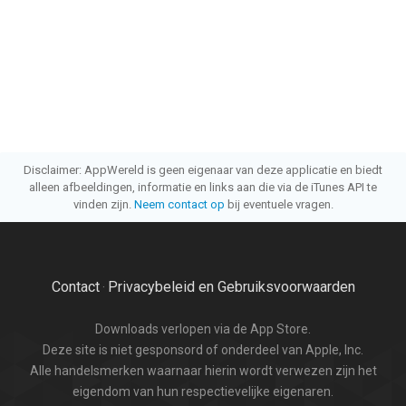
Disclaimer: AppWereld is geen eigenaar van deze applicatie en biedt
alleen afbeeldingen, informatie en links aan die via de iTunes API te
vinden zijn.
Neem contact op
bij eventuele vragen.
Contact
Privacybeleid en Gebruiksvoorwaarden
·
Downloads verlopen via de App Store.
Deze site is niet gesponsord of onderdeel van Apple, Inc.
Alle handelsmerken waarnaar hierin wordt verwezen zijn het
eigendom van hun respectievelijke eigenaren.