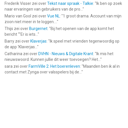
Frederik Visser
zei over
Tekst naar spraak - Talkie
: "
Ik ben op zoek
naar ervaringen van gebruikers van de pro...
"
Mario van Gool
zei over
Vue NL
: "
1 groot drama. Account van mijn
zoon niet meer in te loggen....
"
Thijs
zei over
Burgernet
: "
Bij het openen van de app komt het
bericht ""Er is iets...
"
Barry
zei over
Klaverjas
: "
Ik speel met vrienden tegenwoordig op
de app ‘Klaverjas...
"
Catharina
zei over
DVHN - Nieuws & Digitale Krant
: "
Ik mis het
nieuwswoord. Kunnen jullie dit weer toevoegen? Het...
"
sara
zei over
FarmVille 2: Het boerenleven
: "
Maanden ben ik al in
contact met Zynga over valsspelers bij de...
"