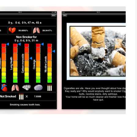
invoert, zullen verschillende indicatoren je toenemende
irculatie en longfuncties, je kostenbesparing en nog veel meer.
ouden je op de hoogte en gemotiveerd. Mijn Laatste Sigaret
erleiding te weerstaan om weer met die fatale verslaving te
rd op jarenlang medisch onderzoek naar de effecten van roken.
dheid die zich achter de schermen afspeelt, neemt je wilskracht
 vooral de getuigschriften.
 medische kennis en statistieken.