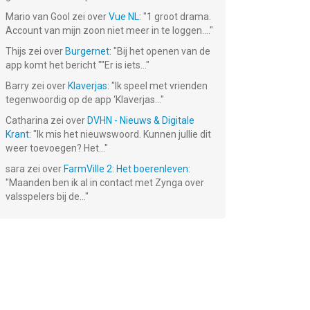
Mario van Gool
zei over
Vue NL
: "
1 groot drama.
Account van mijn zoon niet meer in te loggen....
"
Thijs
zei over
Burgernet
: "
Bij het openen van de
app komt het bericht ""Er is iets...
"
Barry
zei over
Klaverjas
: "
Ik speel met vrienden
tegenwoordig op de app ‘Klaverjas...
"
Catharina
zei over
DVHN - Nieuws & Digitale
Krant
: "
Ik mis het nieuwswoord. Kunnen jullie dit
weer toevoegen? Het...
"
sara
zei over
FarmVille 2: Het boerenleven
:
"
Maanden ben ik al in contact met Zynga over
valsspelers bij de...
"