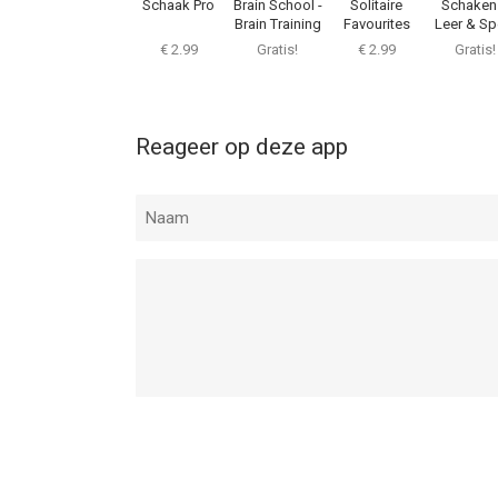
Schaak Pro
Brain School -
Solitaire
Schaken
Brain Training
Favourites
Leer & Sp
€ 2.99
Gratis!
€ 2.99
Gratis!
Reageer op deze app