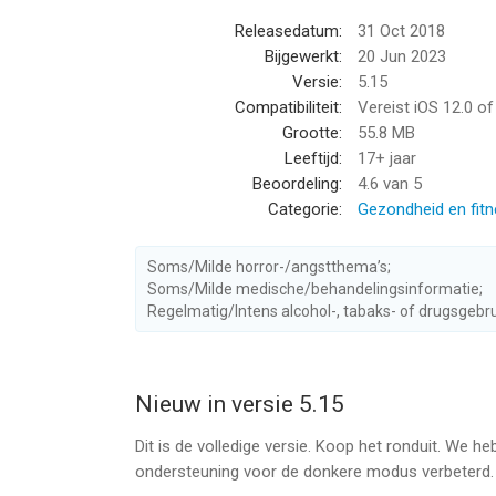
Dagelijks een motiverende boodschap
Releasedatum:
31 Oct 2018
Koolmonoxideniveau in je bloed
Bijgewerkt:
20 Jun 2023
Toegenomen levensverwachting weergave
Versie:
5.15
Hoelang je al niet rookt
Compatibiliteit:
Vereist iOS 12.0 o
Hoeveel sigaretten je NIET hebt gerookt
Grootte:
55.8 MB
Je risico op een hartaanval nu vergeleken met het
Leeftijd:
17+ jaar
Je risico op longkanker nu vergeleken met het ris
Beoordeling:
4.6
van 5
Hoeveel geld bespaard
Categorie:
Gezondheid en fit
Verwachte verbetering van de bloedcirculatie
Verwachte verbeterde longfuncties
Soms/Milde horror-/angstthema’s;
Lijst met dodelijke slachtoffers sinds je bent ges
Soms/Milde medische/behandelingsinformatie;
Tabellen die elke seconde worden bijgewerkt, geb
Regelmatig/Intens alcohol-, tabaks- of drugsgebrui
Universele App ontworpen voor iPhone, iPad en i
AUTHENTIEKE SPONTANE GETUIGENISSEN
Nieuw in versie 5.15
Lees de beoordelingen. Duizenden mensen hebbe
Dit is de volledige versie. Koop het ronduit. We
ondersteuning voor de donkere modus verbeterd.
--