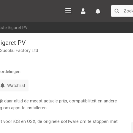
Inloggen
Watchlist
tste Sigaret PV
Sigaret PV
 Sudoku Factory Ltd
ordelingen
Watchlist
 daar altijd de meest actuele prijs, compatibiliteit en andere
g om apps te installeren.
t voor iOS en OSX, de originele software om te stoppen met
zenden ex-rokers geholpen voorgoed te