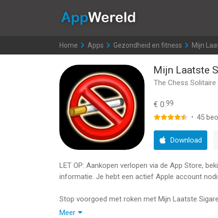
AppWereld
Home
>
Apps
>
Gezondheid en fitness
>
Mijn Laa
Mijn Laatste 
The Chess Solitaire
99
€ 0.
·
45
beo
Download
LET OP: Aankopen verlopen via de App Store, bekijk
informatie. Je hebt een actief Apple account nodi
Stop voorgoed met roken met Mijn Laatste Sigare
roken. Sinds 2000 heeft Mijn Laatste Sigaret dui
Meer