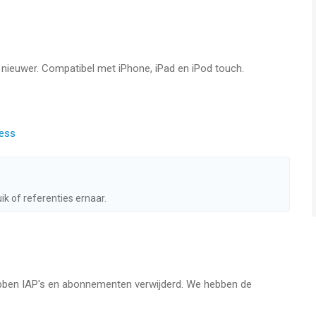
f nieuwer. Compatibel met iPhone, iPad en iPod touch.
 risico daarvoor
ico daarvoor
ness
topt
aseerd op je rookgewoontes uit het verleden.
k of referenties ernaar.
Pod Touch. Je hoeft hem maar 1 keer aan te schaffen.
n hun rookverslaving overwonnen met onze app.
 hebben IAP's en abonnementen verwijderd. We hebben de