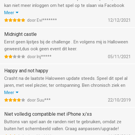
kan niet meer inloggen om het spel op te slaan via Facebook
dan krijg ik deze melding , App is nog in ontwikkeling:Deze app
Meer
bevind zich nog in ontwikkelingsmodus ,waar je geen toegang
door Evi*******
12/12/2021
toe heb.Meld je aan als geregistreerde testgebruikers of vraag
een app-beheerder om toestemming . Op Facebook staat het
Midnight castle
vermeld dat de app niet meer actieve is op Facebook .
Eerst geen lijstjes bij de challenge . En volgens mij is Halloween
Ik wacht u antwoord af of het opgelost kan worden
geweest,dus ook geen event dit keer.
door Inj*****
05/11/2021
Happy and not happy
Crasht na de laatste Haloween update steeds. Speel dit spel al
jaren, met veel plezier, ter ontspanning. Ben chronisch ziek en
dit is een leuke afleiding. Maar na de update valt het spel uit en
Meer
ben ik de behaalde punten kwijt. Helaas is dit niet de eerste keer
door Suu***
22/10/2019
na een update. Wilde er nooit iets over zeggen, het is maar een
spelletje, maar vind het toch jammer. Wil graag verder spelen.
Niet volledig compatible met iPhone x/xs
Buttons van spel aan de randen niet te gebruiken, omdat ze
buiten het schermbeeld vallen. Graag aanpassen/upgrade!