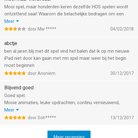
want dan behoud je je verdienste tenminste nog.
Mooi spel, maar honderden keren dezelfde HOS spelen wordt
Heb in het verleden soms uren voor niets zitten spelen en dat is
ontzettend saai! Waarom die belachelijke bedragen om een
toch wel erg frustrerend,als je denkt net lekker opweg te zijn.
nieuw level of HOS te openen? En waarom opdrachten waarin je
Meer
Maar ondanks alle frustratie blijft dit spel toch trekken,ik speel
2 of 3 keer hetzelfde object moet 'craften'? De lol van dit soort
door Mw *****
04/02/2018
het nu een aantal jaren heb er in geïnvesteerd ,dus opgeven doe
spellen zit hem in de ontdekking van nieuwe HOS en gebieden,
ik niet.
niet in oeverloze herhaling. Jammer!
abctje
ben al jaren blij met dit spel vind het balen dat ik op mn nieuwe
iPad niet door kan gaan met mn spel maar weer bij het begin
moet beginnen
door Anoniem
30/12/2017
Blijvend goed
Goed spel.
Mooie animaties, leuke opdrachten, continu vernieuwend,
regelmatig updates.
Meer
Divers.
door Soh*****
13/12/2017
Ik speel het al lange tijd en vind het nog steeds leuk.
Meer recensies