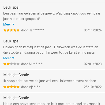
Leuk spel!
Een paar jaar geleden al gespeeld, iPad ging kapot dus een paar
jaar niet meer gespeeld!
Een nieuwe iPad gekocht om spel weer te spelen, nieuwe inlog
Meer
gegevens ingevoerd enzovoort…
door Han******
05/11/2024
Ik kom weer bij mijn vorige gegevens maar helaas al mijn
vrienden kwijt, ik speel nu alleen, is niet leuk.
Leuk spel
Wie kan mij helpen om weer vrienden te vragen/ontvangen, als
Helaas geen kerstquest dit jaar .. Halloween was de laatste en
ik inlog op Facebook krijg ik een bericht dat de provider op de
die stopte en daarna begon hij weer tot de kerst en nu niets
hoogte is en dat het probleem snel opgelost wordt, ben nu een
meer .. ik denk dat ik maar ga stoppen want het is iedere keer
Meer
jaar weer aan het spelen maar kan nog steeds niet inloggen op
iets
door All*******
02/01/2023
Facebook!
Ook heb je iedere keer heel veel coins nodig en je krijgt er maar
WIE O WIE KAN MIJ HELPEN OM MEER VRIENDEN TE
weinig .. de verhouding is niet helemaal goed vind ik
Midnight Castle
KRIJGEN?…
Ik hoop echt dat we dit jaar wel een Halloween event hebben.
Mvg,
door Inj*****
25/10/2022
Hanna Daamen
Midnight Castle
Het is een ontzettend mooi en leuk spel om te spellen , maar ik