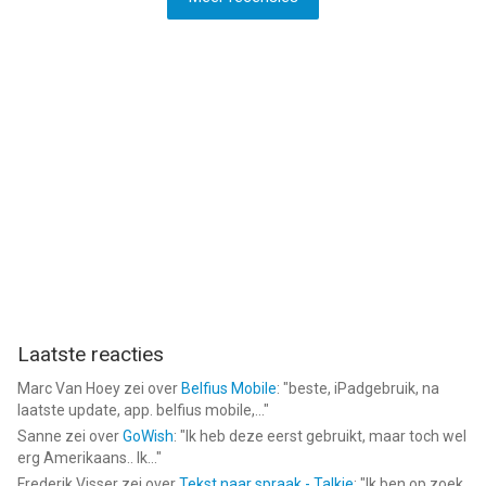
Laatste reacties
Marc Van Hoey
zei over
Belfius Mobile
: "
beste, iPadgebruik, na
laatste update, app. belfius mobile,...
"
Sanne
zei over
GoWish
: "
Ik heb deze eerst gebruikt, maar toch wel
erg Amerikaans.. Ik...
"
Frederik Visser
zei over
Tekst naar spraak - Talkie
: "
Ik ben op zoek