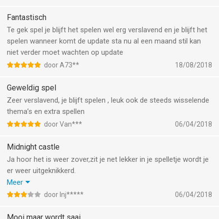
Ik zit op niveau 86 dus om het nu in de cloud te zetten en
opnieuw te downloaden wil ik niet riskeren,ik heb er door de
Fantastisch
jaren heen ook nogal wat geld ingestopt en dan zou ik alles
Te gek spel je blijft het spelen wel erg verslavend en je blijft het
zeker kwijt zijn.
spelen wanneer komt de update sta nu al een maand stil kan
niet verder moet wachten op update
door A73**
18/08/2018
Geweldig spel
Zeer verslavend, je blijft spelen , leuk ook de steeds wisselende
thema’s en extra spellen
door Van***
06/04/2018
Midnight castle
Ja hoor het is weer zover,zit je net lekker in je spelletje wordt je
er weer uitgeknikkerd.
Het ergste is dat je dan weer helemaal opnieuw kunt
Meer
beginnen,want je scores en verdienste slaat het spel dan ook
door Inj*****
06/04/2018
niet op.
Ik heb al geleerd om hem na iedere locatie zelf af te sluiten
Mooi maar wordt saai