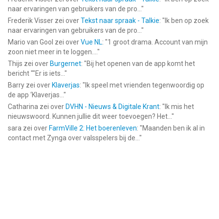
naar ervaringen van gebruikers van de pro...
"
Frederik Visser
zei over
Tekst naar spraak - Talkie
: "
Ik ben op zoek
naar ervaringen van gebruikers van de pro...
"
Mario van Gool
zei over
Vue NL
: "
1 groot drama. Account van mijn
zoon niet meer in te loggen....
"
Thijs
zei over
Burgernet
: "
Bij het openen van de app komt het
bericht ""Er is iets...
"
Barry
zei over
Klaverjas
: "
Ik speel met vrienden tegenwoordig op
de app ‘Klaverjas...
"
Catharina
zei over
DVHN - Nieuws & Digitale Krant
: "
Ik mis het
nieuwswoord. Kunnen jullie dit weer toevoegen? Het...
"
sara
zei over
FarmVille 2: Het boerenleven
: "
Maanden ben ik al in
contact met Zynga over valsspelers bij de...
"