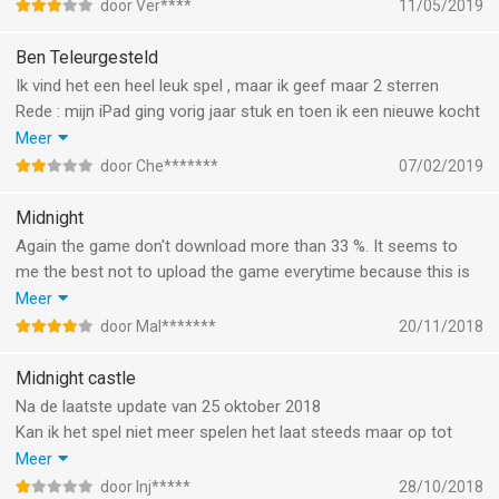
door Ver****
11/05/2019
Ben Teleurgesteld
Ik vind het een heel leuk spel , maar ik geef maar 2 sterren
Rede : mijn iPad ging vorig jaar stuk en toen ik een nieuwe kocht
en midnight installeerde moest ik helemaal opnieuw beginnen ik
Meer
was op level 22 daarom speel ik bijna niet meer. Vind heel
door Che*******
07/02/2019
jammer.
Midnight
Again the game don't download more than 33 %. It seems to
me the best not to upload the game everytime because this is
the second time this problem appears.
Meer
Can't you give the choice to upload/ or not.
door Mal*******
20/11/2018
Kind regards
Marijke
Midnight castle
Na de laatste update van 25 oktober 2018
Kan ik het spel niet meer spelen het laat steeds maar op tot
99% om me er vervolgens weer uit te knikkeren hoe vaak ik het
Meer
ook probeer.
door Inj*****
28/10/2018