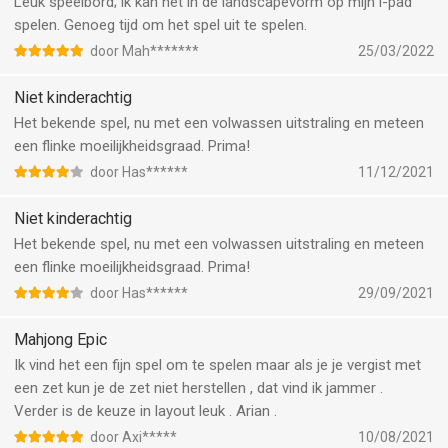
Leuk speelbord; ik kan het in de landscapevorm op mijn i-pad
spelen. Genoeg tijd om het spel uit te spelen.
door Mah*******
25/03/2022
Niet kinderachtig
Het bekende spel, nu met een volwassen uitstraling en meteen
een flinke moeilijkheidsgraad. Prima!
door Has******
11/12/2021
Niet kinderachtig
Het bekende spel, nu met een volwassen uitstraling en meteen
een flinke moeilijkheidsgraad. Prima!
door Has******
29/09/2021
Mahjong Epic
Ik vind het een fijn spel om te spelen maar als je je vergist met
een zet kun je de zet niet herstellen , dat vind ik jammer .
Verder is de keuze in layout leuk . Arian .
door Axi*****
10/08/2021