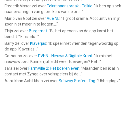
Frederik Visser
zei over
Tekst naar spraak - Talkie
: "
Ik ben op zoek
naar ervaringen van gebruikers van de pro...
"
Mario van Gool
zei over
Vue NL
: "
1 groot drama. Account van mijn
zoon niet meer in te loggen....
"
Thijs
zei over
Burgernet
: "
Bij het openen van de app komt het
bericht ""Er is iets...
"
Barry
zei over
Klaverjas
: "
Ik speel met vrienden tegenwoordig op
de app ‘Klaverjas...
"
Catharina
zei over
DVHN - Nieuws & Digitale Krant
: "
Ik mis het
nieuwswoord. Kunnen jullie dit weer toevoegen? Het...
"
sara
zei over
FarmVille 2: Het boerenleven
: "
Maanden ben ik al in
contact met Zynga over valsspelers bij de...
"
Aahil khan Aahil khan
zei over
Subway Surfers Tag
: "
Uhhcgdogv
"