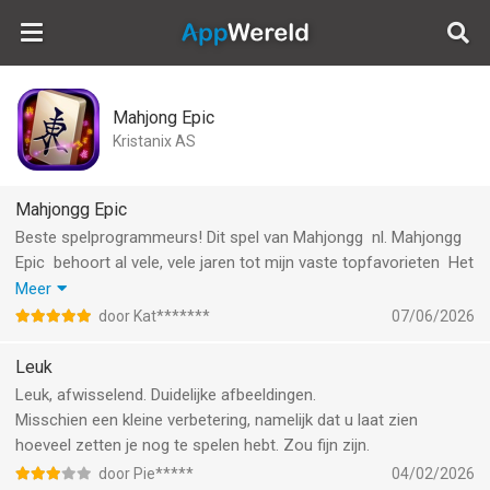
AppWereld
Mahjong Epic
Kristanix AS
Mahjongg Epic
Beste spelprogrammeurs! Dit spel van Mahjongg ️ nl. Mahjongg
Epic ️ behoort al vele, vele jaren tot mijn vaste topfavorieten ️ Het
zijn de vele klassieke ️ bordspelen afgewisseld met ook
Meer
modernere i.c.m. zoveel schitterende en afwisselende
door Kat*******
07/06/2026
Backgrounds ️ en Steenlayouts ️ met een heerlijke zeer
rustgevende muziek ️ . Ik word daar écht eindelijk rustig van, en
Leuk
ben eerlijk gezegd inmiddels feitelijk verslaafd. Want als ik een
Leuk, afwisselend. Duidelijke afbeeldingen.
spel begin kan ik nog maar zeer moeilijk stoppen met uiterste
Misschien een kleine verbetering, namelijk dat u laat zien
krachtsinspanning en nog heel fff ... dan ben ik echt verslaafd
hoeveel zetten je nog te spelen hebt. Zou fijn zijn.
aan dit spel! Dus dames en heren bedankt ga zo door met
door Pie*****
04/02/2026
Mahjongg Epic ️!