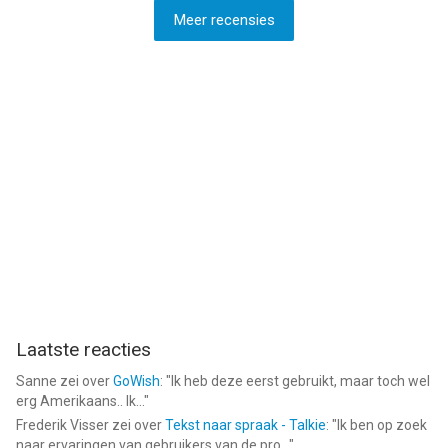
Meer recensies
Laatste reacties
Sanne
zei over
GoWish
: "
Ik heb deze eerst gebruikt, maar toch wel
erg Amerikaans.. Ik...
"
Frederik Visser
zei over
Tekst naar spraak - Talkie
: "
Ik ben op zoek
naar ervaringen van gebruikers van de pro...
"