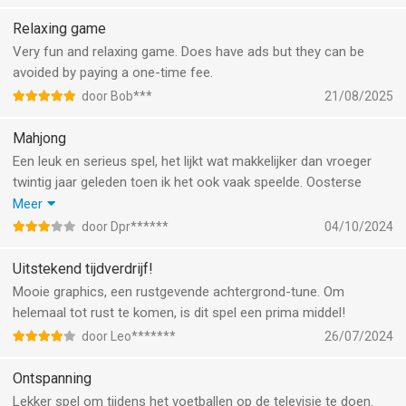
Relaxing game
Very fun and relaxing game. Does have ads but they can be
avoided by paying a one-time fee.
door Bob***
21/08/2025
Mahjong
Een leuk en serieus spel, het lijkt wat makkelijker dan vroeger
twintig jaar geleden toen ik het ook vaak speelde. Oosterse
sfeer inclusief muziek. Wel jammer voor die onderbrekingen
Meer
maar goed ik begrijp dat ook geld verdient moet worden. Ik ga
door Dpr******
04/10/2024
gauw weer verder, de vriendelijke groeten, D. Prins.
Uitstekend tijdverdrijf!
Mooie graphics, een rustgevende achtergrond-tune. Om
helemaal tot rust te komen, is dit spel een prima middel!
door Leo*******
26/07/2024
Ontspanning
Lekker spel om tijdens het voetballen op de televisie te doen.