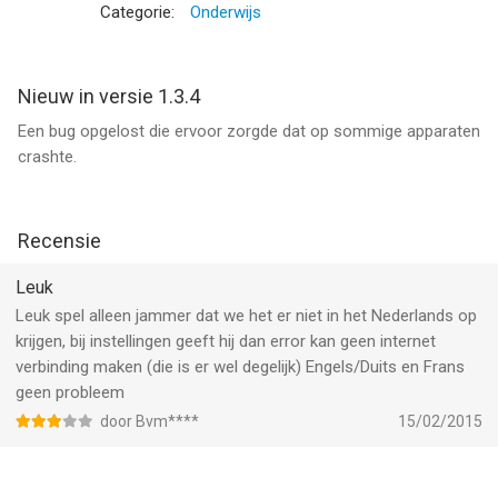
- Duidelijke, begrijpelijke aanwijzingen voor kinderen.
Categorie:
Onderwijs
- Prachtige muziek voor elke locatie.
Wat biedt de volledige versie van dit spel:
Nieuw in versie 1.3.4
- Meer leuke locaties om te bezoeken.
Een bug opgelost die ervoor zorgde dat op sommige apparaten
- Veel meer leuke souvenirs om te verzamelen.
crashte.
- Drie moeilijkheidsniveaus, allemaal met een unieke
spelmethode.
Recensie
--
Leuk
Lola ziet, jij niet? LITE van BeiZ is een app voor iPhone, iPad en
Leuk spel alleen jammer dat we het er niet in het Nederlands op
iPod touch met iOS versie 12.0 of hoger, geschikt bevonden
krijgen, bij instellingen geeft hij dan error kan geen internet
voor gebruikers met leeftijden vanaf
4 jaar
.
verbinding maken (die is er wel degelijk) Engels/Duits en Frans
geen probleem
Informatie voor Lola ziet, jij niet? LITEis het laatst vergeleken
op 6 Aug om 19:39.
door Bvm****
15/02/2015