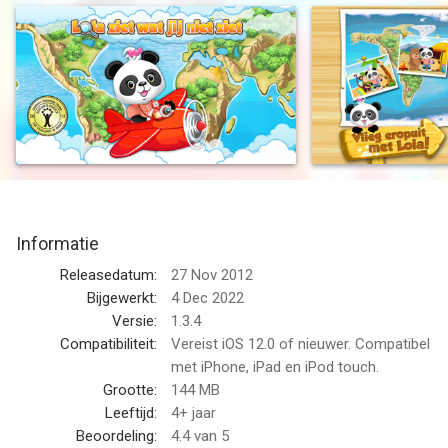
educatief. De uitmuntende graphics, duidelijk gesproken
aanwijzingen en prachtige muziek van dit spel zorgen voor een
echte filmervaring. Reis met Lola Panda® de wereld rond!
** "Leuke en aantrekkelijke app! Vooral gesproken taal. Goed
voor jonge kinderen dus. Werken aan woordenschat ... Geen in-
app aankopen." - jufjannie.nl
Stijg bijvoorbeeld op vanaf Hawaï en begin het spel op het
makkelijkste niveau, dat geschikt is voor kinderen tussen drie
Informatie
en vijf jaar. Wanneer kinderen in dit educatieve spel naar de
verschillende voorwerpen zoeken, hebben ze niet alleen veel
Releasedatum:
27 Nov 2012
plezier, maar ontwikkelen ze tevens hun woordenschat,
Bijgewerkt:
4 Dec 2022
concentratievermogen en motoriek, en leren ze vormen
Versie:
1.3.4
herkennen.
Compatibiliteit:
Vereist iOS 12.0 of nieuwer. Compatibel
met iPhone, iPad en iPod touch.
Belangrijkste kenmerken:
Grootte:
144 MB
- Honderden verborgen voorwerpen over de hele wereld.
Leeftijd:
4+ jaar
- Prachtige graphics en geweldige animaties.
Beoordeling:
4.4
van 5