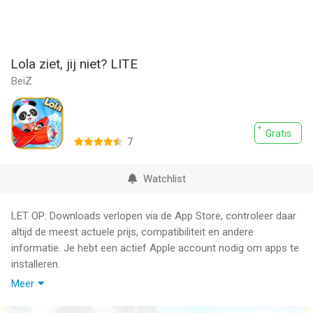
Lola ziet, jij niet? LITE
BeiZ
Gratis
7
Watchlist
LET OP: Downloads verlopen via de App Store, controleer daar
altijd de meest actuele prijs, compatibiliteit en andere
informatie. Je hebt een actief Apple account nodig om apps te
installeren.
Meer
Lola is anders dan de meeste panda's en is dol op reizen. Dit
zoekspel met verborgen voorwerpen is hartstikke leuk en zeer