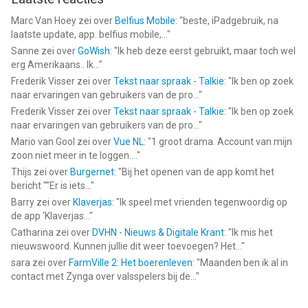
Marc Van Hoey
zei over
Belfius Mobile
: "
beste, iPadgebruik, na
laatste update, app. belfius mobile,...
"
Sanne
zei over
GoWish
: "
Ik heb deze eerst gebruikt, maar toch wel
erg Amerikaans.. Ik...
"
Frederik Visser
zei over
Tekst naar spraak - Talkie
: "
Ik ben op zoek
naar ervaringen van gebruikers van de pro...
"
Frederik Visser
zei over
Tekst naar spraak - Talkie
: "
Ik ben op zoek
naar ervaringen van gebruikers van de pro...
"
Mario van Gool
zei over
Vue NL
: "
1 groot drama. Account van mijn
zoon niet meer in te loggen....
"
Thijs
zei over
Burgernet
: "
Bij het openen van de app komt het
bericht ""Er is iets...
"
Barry
zei over
Klaverjas
: "
Ik speel met vrienden tegenwoordig op
de app ‘Klaverjas...
"
Catharina
zei over
DVHN - Nieuws & Digitale Krant
: "
Ik mis het
nieuwswoord. Kunnen jullie dit weer toevoegen? Het...
"
sara
zei over
FarmVille 2: Het boerenleven
: "
Maanden ben ik al in
contact met Zynga over valsspelers bij de...
"