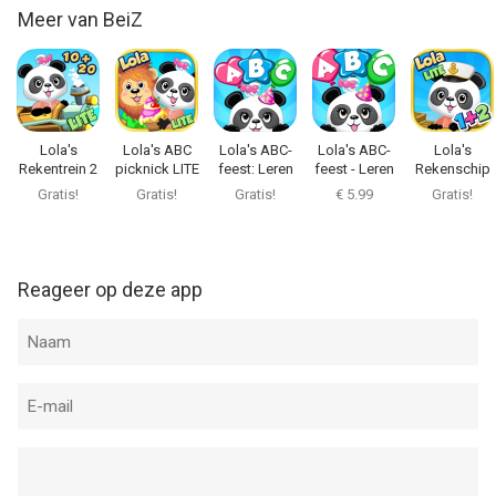
Meer van BeiZ
Lola's
Lola's ABC
Lola's ABC-
Lola's ABC-
Lola's
Rekentrein 2
picknick LITE
feest: Leren
feest - Leren
Rekenschip
LITE
lezen
lezen
LITE
Gratis!
Gratis!
Gratis!
€ 5.99
Gratis!
Reageer op deze app