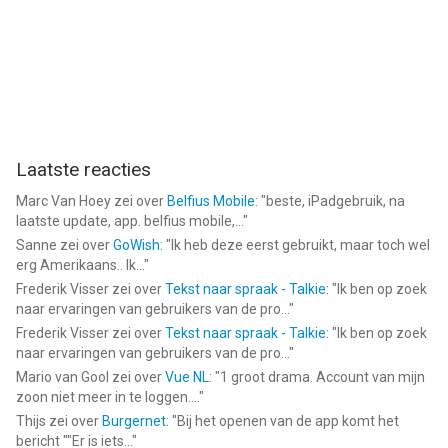
- Bekijk de voordelen door een gratis proefperiode van drie
dagen te krijgen. Na 3 dagen wordt de proef automatisch
omgezet in het wekelijks betaalde abonnement.
- Het betaalde abonnement is onderverdeeld in de 3 soorten:
wekelijks, maandelijks en jaar.
- Een weekabonnement kost $9,99. Maand - $19,99. Jaar -
$99,99.
Laatste reacties
- De betaling wordt bij de bevestiging van de aankoop in
rekening gebracht op uw Apple ID-account.
Marc Van Hoey
zei over
Belfius Mobile
: "
beste, iPadgebruik, na
- U kunt het abonnement of een gratis proefperiode op elk
laatste update, app. belfius mobile,...
"
moment opzeggen, maar ten minste 24 uur voor het einde van
Sanne
zei over
GoWish
: "
Ik heb deze eerst gebruikt, maar toch wel
de lopende periode. ANDERS wordt deze automatisch verlengd.
erg Amerikaans.. Ik...
"
- Het account wordt binnen 24 uur voor het einde van de
Frederik Visser
zei over
Tekst naar spraak - Talkie
: "
Ik ben op zoek
naar ervaringen van gebruikers van de pro...
"
lopende periode in rekening gebracht voor verlenging.
- U kunt het abonnement beheren en de automatische
Frederik Visser
zei over
Tekst naar spraak - Talkie
: "
Ik ben op zoek
naar ervaringen van gebruikers van de pro...
"
verlenging uitschakelen in uw accountinstellingen na aankoop.
Mario van Gool
zei over
Vue NL
: "
1 groot drama. Account van mijn
- Elk ongebruikt deel van een gratis proefperiode wordt
zoon niet meer in te loggen....
"
verbeurd verklaard wanneer u het abonnement aanschaft.
Thijs
zei over
Burgernet
: "
Bij het openen van de app komt het
- Lees ons privacybeleid en onze gebruiksvoorwaarden:
bericht ""Er is iets...
"