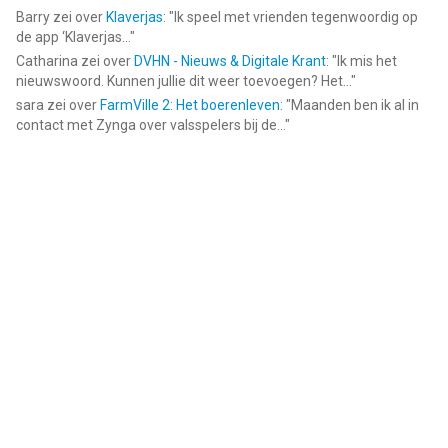
https://jmhdevelopers.com/privacy.html
Barry
zei over
Klaverjas
: "
Ik speel met vrienden tegenwoordig op
https://jmhdevelopers.com/terms_of_use.html
de app ‘Klaverjas...
"
Catharina
zei over
DVHN - Nieuws & Digitale Krant
: "
Ik mis het
--
nieuwswoord. Kunnen jullie dit weer toevoegen? Het...
"
sara
zei over
FarmVille 2: Het boerenleven
: "
Maanden ben ik al in
Kleurplaten voor Kinderen 2+ van JMH Developers OU is een
contact met Zynga over valsspelers bij de...
"
app voor iPhone, iPad en iPod touch met iOS versie 13.0 of
hoger, geschikt bevonden voor gebruikers met leeftijden vanaf
4 jaar
.
Informatie voor Kleurplaten voor Kinderen 2+is het laatst
vergeleken op 8 Aug om 02:45.