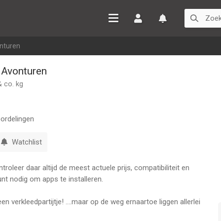
Inloggen
Watchlist
onturen
- Avonturen
 co. kg
ordelingen
Watchlist
oleer daar altijd de meest actuele prijs, compatibiliteit en
nt nodig om apps te installeren.
n verkleedpartijtje! ....maar op de weg ernaartoe liggen allerlei
er voor te zorgen dat Kleine Kitten veilig op het feestje komt.