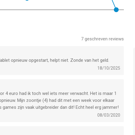
aatst vergeleken op 7 Aug om 16:53.
7
geschreven reviews
Tablet opnieuw opgestart, helpt niet. Zonde van het geld.
18/10/2025
oor 4 euro had ik toch wel iets meer verwacht. Het is maar 1
opnieuw. Mijn zoontje (4) had dit met een week voor elkaar
s games zijn vaak uitgebreider dan dit! Echt heel erg jammer!
08/03/2020