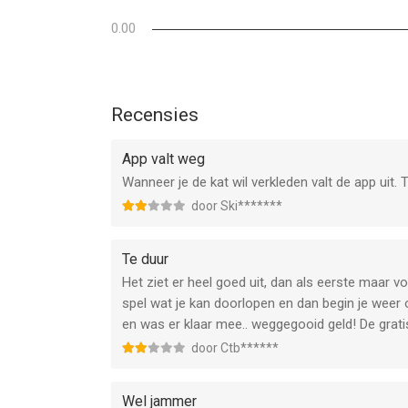
Informatie voor Kleine Kitten - Avonturenis het l
0.00
Recensies
App valt weg
Wanneer je de kat wil verkleden valt de app uit. 
door Ski*******
Te duur
Het ziet er heel goed uit, dan als eerste maar v
spel wat je kan doorlopen en dan begin je weer 
en was er klaar mee.. weggegooid geld! De grati
door Ctb******
Wel jammer