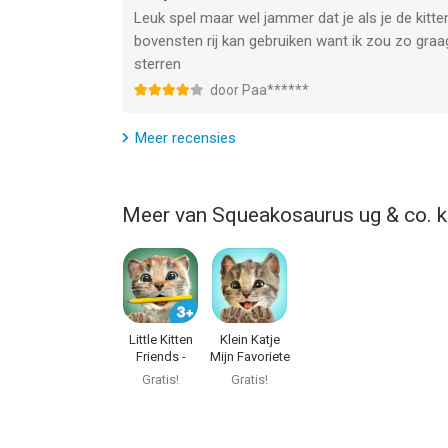
Leuk spel maar wel jammer dat je als je de kitte
bovensten rij kan gebruiken want ik zou zo graa
sterren
door Paa******
Meer recensies
Meer van Squeakosaurus ug & co. 
Little Kitten
Klein Katje
Friends -
Mijn Favoriete
School
Kat
Gratis!
Gratis!