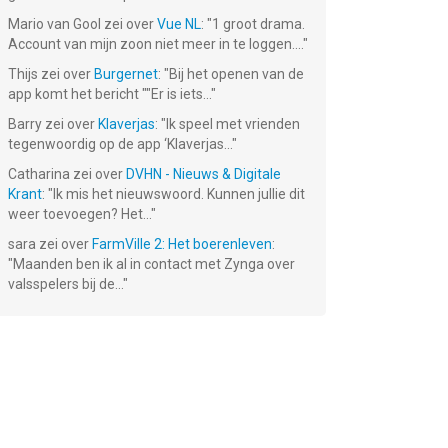
Mario van Gool
zei over
Vue NL
: "
1 groot drama.
Account van mijn zoon niet meer in te loggen....
"
Thijs
zei over
Burgernet
: "
Bij het openen van de
app komt het bericht ""Er is iets...
"
Barry
zei over
Klaverjas
: "
Ik speel met vrienden
tegenwoordig op de app ‘Klaverjas...
"
Catharina
zei over
DVHN - Nieuws & Digitale
Krant
: "
Ik mis het nieuwswoord. Kunnen jullie dit
weer toevoegen? Het...
"
sara
zei over
FarmVille 2: Het boerenleven
:
"
Maanden ben ik al in contact met Zynga over
valsspelers bij de...
"