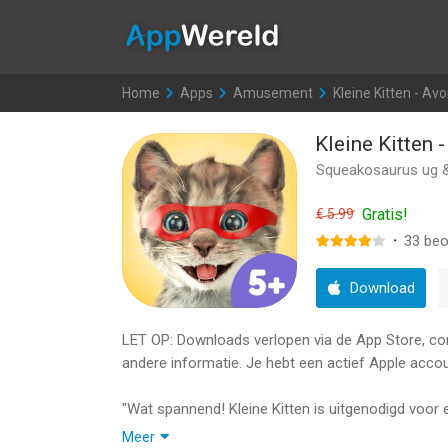
AppWereld
Home
>
Apps
>
Amusement
>
Kleine Kitten - Av
Kleine Kitten 
Squeakosaurus ug &
Gratis!
€ 5.99
·
33
beo
Download
LET OP: Downloads verlopen via de App Store, contr
andere informatie. Je hebt een actief Apple accou
"Wat spannend! Kleine Kitten is uitgenodigd voor ee
kleine ongelukken op de loer. Pak de rugzak in om 
Meer