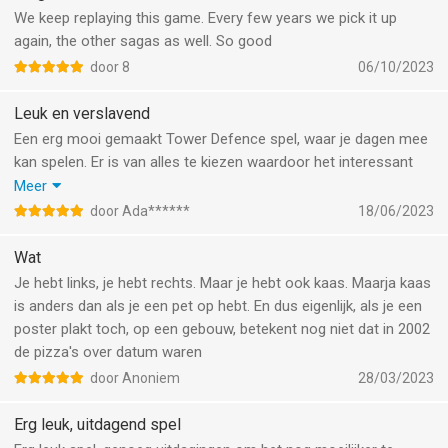
money off this
We keep replaying this game. Every few years we pick it up
again, the other sagas as well. So good
door 8
06/10/2023
Leuk en verslavend
Een erg mooi gemaakt Tower Defence spel, waar je dagen mee
kan spelen. Er is van alles te kiezen waardoor het interessant
blijft. Sympathiek vind ik dat je ook zonder iets te kopen alles uit
Meer
kan spelen. Alleen op de moeilijkste levels grenst het aan het
door Ada******
18/06/2023
onmogelijke.
Wat
Je hebt links, je hebt rechts. Maar je hebt ook kaas. Maarja kaas
is anders dan als je een pet op hebt. En dus eigenlijk, als je een
poster plakt toch, op een gebouw, betekent nog niet dat in 2002
de pizza's over datum waren
door Anoniem
28/03/2023
Erg leuk, uitdagend spel