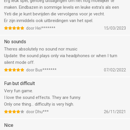
Erg leuk spel, genoeg uitdagingen om het nog moeilijker te
maken. Eindbazen in sommige levels en leuke extra’s als een
Yeti die je kunt bevrijden die vervolgens voor je vecht.
Er zijn inmiddels ook uitbreidingen van het spel.
door Hei*******
15/03/2023
No sounds
Theres absolutely no sound nor music
Update: the sound plays only via headphones or when I turn
silent mode off.
door Bus*******
07/02/2022
Fun but difficult
Very fun game.
I love the sound effects. They are funny.
Only one thing… difficulty is very high.
door Dhu***
26/11/2021
Nice