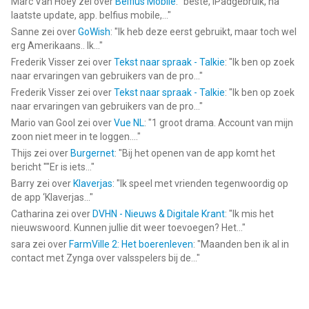
Marc Van Hoey
zei over
Belfius Mobile
: "
beste, iPadgebruik, na
laatste update, app. belfius mobile,...
"
Sanne
zei over
GoWish
: "
Ik heb deze eerst gebruikt, maar toch wel
erg Amerikaans.. Ik...
"
Frederik Visser
zei over
Tekst naar spraak - Talkie
: "
Ik ben op zoek
naar ervaringen van gebruikers van de pro...
"
Frederik Visser
zei over
Tekst naar spraak - Talkie
: "
Ik ben op zoek
naar ervaringen van gebruikers van de pro...
"
Mario van Gool
zei over
Vue NL
: "
1 groot drama. Account van mijn
zoon niet meer in te loggen....
"
Thijs
zei over
Burgernet
: "
Bij het openen van de app komt het
bericht ""Er is iets...
"
Barry
zei over
Klaverjas
: "
Ik speel met vrienden tegenwoordig op
de app ‘Klaverjas...
"
Catharina
zei over
DVHN - Nieuws & Digitale Krant
: "
Ik mis het
nieuwswoord. Kunnen jullie dit weer toevoegen? Het...
"
sara
zei over
FarmVille 2: Het boerenleven
: "
Maanden ben ik al in
contact met Zynga over valsspelers bij de...
"