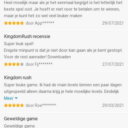
Heel moeilijk maar als je het eenmaal begrijpt is het letterlijk het
beste spel ooit. Je hoeft er niet voor te betalen om te winnen,
maar je kunt het zo wel veel leuker maken
door App******
29/07/2021
KingdomRush recensie
Super leuk spel!
Enigste minpunt is dat je niet door kan gaan als je bent gestopt.
Voor de rest aanrader! Downloaden
door Fij*******
27/07/2021
Kingdom rush
Super leuke game. Ik had de main levels binnen een paar dagen
uitgespeeld alleen daarna krijg je hele moeilijke levels. Eindelijk
een uitdaging. Wel jammer dat je maar 3 heroes gratis kan
Meer
krijgen en voor de andere moet je betalen maar dat is echt
door Roe*******
29/03/2021
zonde van je geld want de betaalde zijn helemaal niet zo heel
sterk ofzo.
Geweldige game
Geweldige game