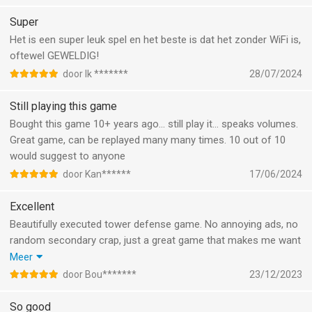
Super
Het is een super leuk spel en het beste is dat het zonder WiFi is,
oftewel GEWELDIG!
door Ik *******
28/07/2024
Still playing this game
Bought this game 10+ years ago… still play it… speaks volumes.
Great game, can be replayed many many times. 10 out of 10
would suggest to anyone
door Kan******
17/06/2024
Excellent
Beautifully executed tower defense game. No annoying ads, no
random secondary crap, just a great game that makes me want
to pay for it. I bought some gems, not because I need them but
Meer
to send some money your way.
door Bou*******
23/12/2023
Any (free) iOS game can take both your style and income
strategy as an example. I hope you guys are making enough
So good