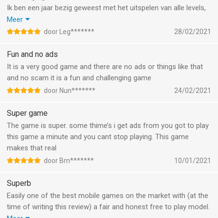
Ik ben een jaar bezig geweest met het uitspelen van alle levels,
het enige jammere is dat er te weinig levels zijn je kan
Meer
bijvoorbeeld andere Challengers doen maar het level blijft
door Leg*******
28/02/2021
hetzelfde. ziezo de moeite wordt
Fun and no ads
It is a very good game and there are no ads or things like that
and no scam it is a fun and challenging game
door Nun*******
24/02/2021
Super game
The game is super. some thime’s i get ads from you got to play
this game a minute and you cant stop playing. This game
makes that real
door Brn*******
10/01/2021
Superb
Easily one of the best mobile games on the market with (at the
time of writing this review) a fair and honest free to play model.