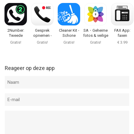
Door de app te gebruiken, gaat u akkoord met ons privacybeleid
en onze gebruiksvoorwaarden:
https://bpmob.com/safe24/privacy/
https://bpmob.com/safe24/terms/
2Number:
Gesprek
Cleaner Kit -
SA・Geheime
FAX App:
Tweede
opnemen -
Schone
fotos & veilige
faxen
--
telefoonnummer
RecMyCalls
telefoon
map
versturen
Gratis!
Gratis!
Gratis!
Gratis!
€ 3.99
Findo - Zoek mijn vrienden van BPMobile is een iPhone app met
iOS versie 17.0 of hoger, geschikt bevonden voor gebruikers
met leeftijden vanaf
4 jaar
.
Reageer op deze app
Informatie voor Findo - Zoek mijn vriendenis het laatst
vergeleken op 9 Aug om 13:23.