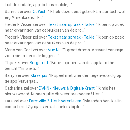
laatste update, app. belfius mobile,...
"
Sanne
zei over
GoWish
: "
Ik heb deze eerst gebruikt, maar toch wel
erg Amerikaans.. Ik...
"
Frederik Visser
zei over
Tekst naar spraak - Talkie
: "
Ik ben op zoek
naar ervaringen van gebruikers van de pro...
"
Frederik Visser
zei over
Tekst naar spraak - Talkie
: "
Ik ben op zoek
naar ervaringen van gebruikers van de pro...
"
Mario van Gool
zei over
Vue NL
: "
1 groot drama. Account van mijn
zoon niet meer in te loggen....
"
Thijs
zei over
Burgernet
: "
Bij het openen van de app komt het
bericht ""Er is iets...
"
Barry
zei over
Klaverjas
: "
Ik speel met vrienden tegenwoordig op
de app ‘Klaverjas...
"
Catharina
zei over
DVHN - Nieuws & Digitale Krant
: "
Ik mis het
nieuwswoord. Kunnen jullie dit weer toevoegen? Het...
"
sara
zei over
FarmVille 2: Het boerenleven
: "
Maanden ben ik al in
contact met Zynga over valsspelers bij de...
"