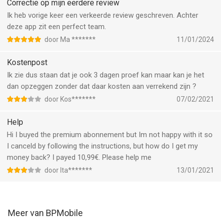
locatiediensten op de achtergrond de levensduur van de batterij
Correctie op mijn eerdere review
drastisch kan verlagen.
Ik heb vorige keer een verkeerde review geschreven. Achter
deze app zit een perfect team.
Informatie over automatisch verlenging van het abonnement:
door Ma *******
11/01/2024
– De gratis proefperiode wordt na afloop automatisch
omgezet in een betaald abonnement
Kostenpost
– De betaling zal door Apple in rekening worden gebracht na
Ik zie dus staan dat je ook 3 dagen proef kan maar kan je het
bevestiging van de aankoop
dan opzeggen zonder dat daar kosten aan verrekend zijn ?
– De inschrijving wordt automatisch vernieuwd, tenzij de
door Kos*******
07/02/2021
automatische vernieuwing minstens 24 uur vóór het verlopen
van de huidige periode stopgezet wordt
Help
– De vernieuwing zal aan het account aangerekend worden
Hi I buyed the premium abonnement but Im not happy with it so
binnen de 24 uur vóór het verlopen van de huidige periode. De
I canceld by following the instructions, but how do I get my
kosten hangen af van het geselecteerde abonnement
money back? I payed 10,99€. Please help me
– Inschrijvingen kunnen door de gebruiker beheerd worden en
de automatische vernieuwing kan na de aankoop stopgezet
door Ita*******
13/01/2021
worden via de Accountinstellingen van de gebruiker
– Eventueel ongebruikt deel van de gratis proef zal vervallen
wanneer de gebruiker een abonnement koopt
Meer van BPMobile