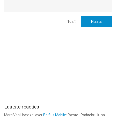
1024
Laatste reacties
Marc Van Hoey
zei over
Belfius Mobile
: "
beste, iPadgebruik, na