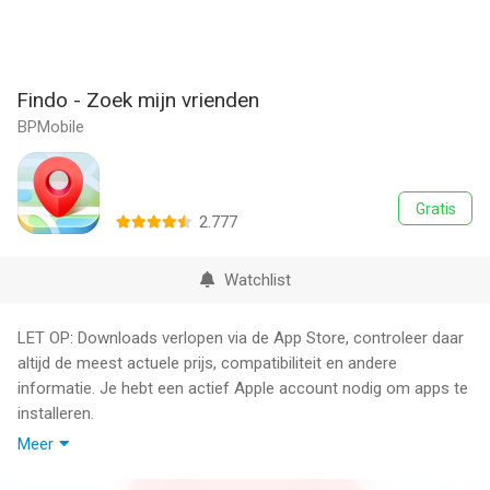
Findo - Zoek mijn vrienden
BPMobile
Gratis
2.777
Watchlist
LET OP: Downloads verlopen via de App Store, controleer daar
altijd de meest actuele prijs, compatibiliteit en andere
informatie. Je hebt een actief Apple account nodig om apps te
installeren.
Meer
Maakt u zich voortdurend zorgen over de verblijfplaats van uw
dierbaren? Vind gemoedsrust met onze krachtige locator-app!