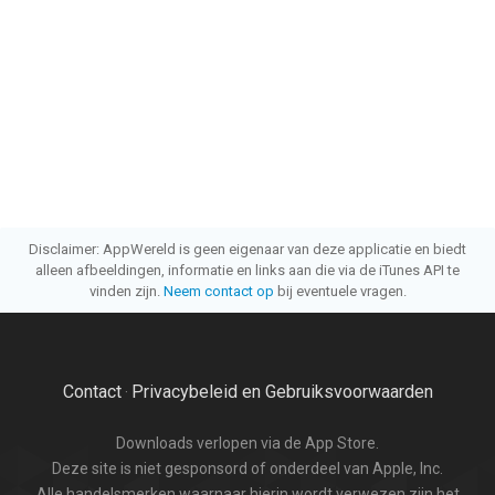
Disclaimer: AppWereld is geen eigenaar van deze applicatie en biedt
alleen afbeeldingen, informatie en links aan die via de iTunes API te
vinden zijn.
Neem contact op
bij eventuele vragen.
Contact
Privacybeleid en Gebruiksvoorwaarden
·
Downloads verlopen via de App Store.
Deze site is niet gesponsord of onderdeel van Apple, Inc.
Alle handelsmerken waarnaar hierin wordt verwezen zijn het