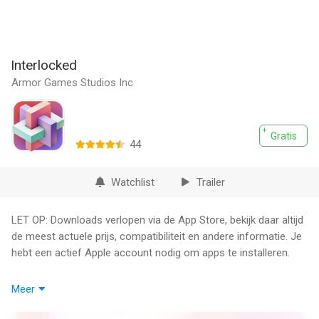
Interlocked
Armor Games Studios Inc
Gratis
44
Watchlist
Trailer
LET OP: Downloads verlopen via de App Store, bekijk daar altijd
de meest actuele prijs, compatibiliteit en andere informatie. Je
hebt een actief Apple account nodig om apps te installeren.
Are you smart enough to unlock the secret?
Meer
#1 Puzzle Game