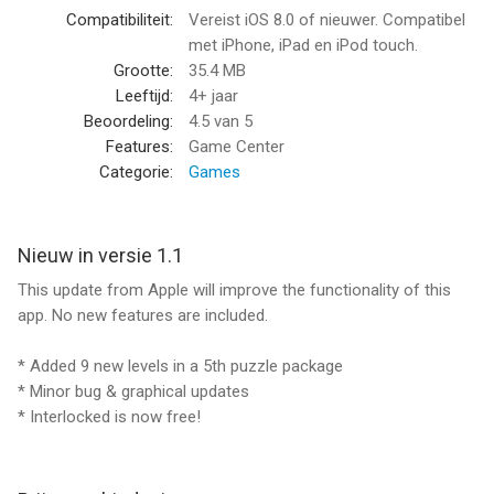
- Many achievements for you to unlock
Compatibiliteit:
Vereist iOS 8.0 of nieuwer. Compatibel
met iPhone, iPad en iPod touch.
--
Grootte:
35.4 MB
Leeftijd:
4+ jaar
Interlocked van Armor Games Studios Inc is een app voor
Beoordeling:
4.5
van 5
iPhone, iPad en iPod touch met iOS versie 8.0 of hoger,
Features:
Game Center
geschikt bevonden voor gebruikers met leeftijden vanaf
4 jaar
.
Categorie:
Games
Informatie voor Interlockedis het laatst vergeleken op 6 Aug
om 06:08.
Nieuw in versie 1.1
This update from Apple will improve the functionality of this
app. No new features are included.
* Added 9 new levels in a 5th puzzle package
* Minor bug & graphical updates
* Interlocked is now free!