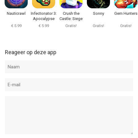
Nauticrawl
Infectonator 3:
Crush the
Sonny
Gem Hunters
Apocalypse
Castle: Siege
Master
€ 5.99
€ 5.99
Gratis!
Gratis!
Gratis!
Reageer op deze app