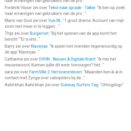
naar ervaringen van gebruikers van de pro...
"
Frederik Visser
zei over
Tekst naar spraak - Talkie
: "
Ik ben op zoek
naar ervaringen van gebruikers van de pro...
"
Mario van Gool
zei over
Vue NL
: "
1 groot drama. Account van mijn
zoon niet meer in te loggen....
"
Thijs
zei over
Burgernet
: "
Bij het openen van de app komt het
bericht ""Er is iets...
"
Barry
zei over
Klaverjas
: "
Ik speel met vrienden tegenwoordig op
de app ‘Klaverjas...
"
Catharina
zei over
DVHN - Nieuws & Digitale Krant
: "
Ik mis het
nieuwswoord. Kunnen jullie dit weer toevoegen? Het...
"
sara
zei over
FarmVille 2: Het boerenleven
: "
Maanden ben ik al in
contact met Zynga over valsspelers bij de...
"
Aahil khan Aahil khan
zei over
Subway Surfers Tag
: "
Uhhcgdogv
"