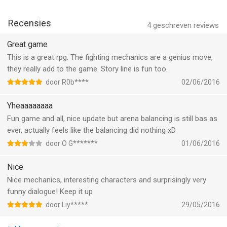
Parrot Emetteoe
+ Improved battles in the Arena (the pets now stand alongside
Recensies
4
geschreven reviews
the hero)
+ Fixed problems with UI related to the Zoomed/Standard
Great game
views on iPhone
This is a great rpg. The fighting mechanics are a genius move,
+ Improved UI disposition on iPad
they really add to the game. Story line is fun too.
+ Increased level caps for the items (6->8) and characters (60-
door R0b****
02/06/2016
>65)
+ Lots of smaller bug fixes and improvements
Yheaaaaaaaa
Fun game and all, nice update but arena balancing is still bas as
ever, actually feels like the balancing did nothing xD
door O G*******
01/06/2016
Nice
Nice mechanics, interesting characters and surprisingly very
funny dialogue! Keep it up
door Liy*****
29/05/2016