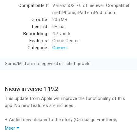
Compatibiliteit:
Vereist iOS 7.0 of nieuwer. Compatibel
met iPhone, iPad en iPod touch.
Grootte:
205 MB
Leeftijd:
9+ jaar
Beoordeling:
4.7
van 5
Features:
Game Center
Categorie:
Games
Soms/Mild animatiegeweld of fictief geweld.
Nieuw in versie 1.19.2
This update from Apple will improve the functionality of this
app. No new features are included.
+ Added new chapter to the story (Campaign Emetteoe,
location The Isles of Gemini)
Meer
+ Added new monsters: Jungle Wasp, Giant Jungle Wasp,