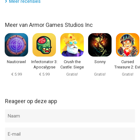
Meer recensies
Meer van Armor Games Studios Inc
Nauticrawl
Infectonator 3:
Crush the
Sonny
Cursed
Apocalypse
Castle: Siege
Treasure 2: Evi
Master
TD
€ 5.99
€ 5.99
Gratis!
Gratis!
Gratis!
Reageer op deze app