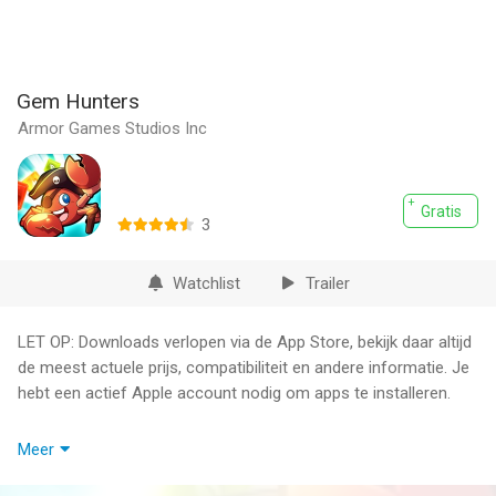
Gem Hunters
Armor Games Studios Inc
Gratis
3
Watchlist
Trailer
LET OP: Downloads verlopen via de App Store, bekijk daar altijd
de meest actuele prijs, compatibiliteit en andere informatie. Je
hebt een actief Apple account nodig om apps te installeren.
Match lines of elemental gems and unleash powerful spells in
Meer
this addictive puzzle/RPG adventure. Guide your hero through 7
exciting and magical worlds on a quest to find your long lost