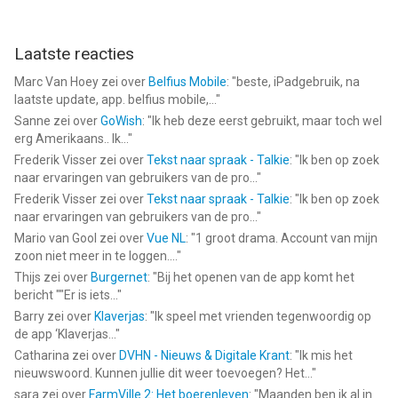
Laatste reacties
Marc Van Hoey
zei over
Belfius Mobile
: "
beste, iPadgebruik, na
laatste update, app. belfius mobile,...
"
Sanne
zei over
GoWish
: "
Ik heb deze eerst gebruikt, maar toch wel
erg Amerikaans.. Ik...
"
Frederik Visser
zei over
Tekst naar spraak - Talkie
: "
Ik ben op zoek
naar ervaringen van gebruikers van de pro...
"
Frederik Visser
zei over
Tekst naar spraak - Talkie
: "
Ik ben op zoek
naar ervaringen van gebruikers van de pro...
"
Mario van Gool
zei over
Vue NL
: "
1 groot drama. Account van mijn
zoon niet meer in te loggen....
"
Thijs
zei over
Burgernet
: "
Bij het openen van de app komt het
bericht ""Er is iets...
"
Barry
zei over
Klaverjas
: "
Ik speel met vrienden tegenwoordig op
de app ‘Klaverjas...
"
Catharina
zei over
DVHN - Nieuws & Digitale Krant
: "
Ik mis het
nieuwswoord. Kunnen jullie dit weer toevoegen? Het...
"
sara
zei over
FarmVille 2: Het boerenleven
: "
Maanden ben ik al in