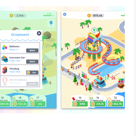
 Idle Aqua Park you will enjoy :
:)
oor iPhone, iPad en iPod touch met iOS versie 13.0 of hoger,
n vanaf
4 jaar
.
eken op 7 Aug om 08:34.