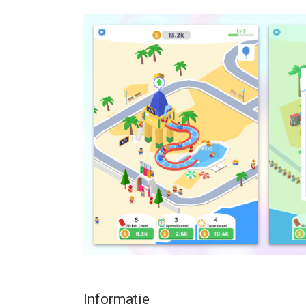
Let's cool off by managing your own water park. In
- CRAZY attractions
- FUNNY customers
- Super POWER-UPS to multiply your earnings !
- Earning TRILLIONS !!
Are you ready to spend the summer in the pool ? 
--
Idle AquaPark van Green Panda Games is een app v
geschikt bevonden voor gebruikers met leeftijde
Informatie voor Idle AquaParkis het laatst vergel
Informatie