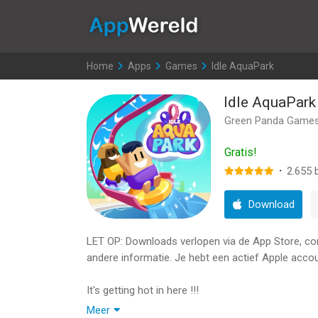
AppWereld
Home
>
Apps
>
Games
>
Idle AquaPark
Idle AquaPark
Green Panda Game
Gratis!
·
2.655
b
Download
LET OP: Downloads verlopen via de App Store, contr
andere informatie. Je hebt een actief Apple accou
It's getting hot in here !!!
Meer