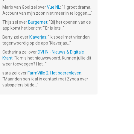
Mario van Gool
zei over
Vue NL
: "
1 groot drama.
Account van mijn zoon niet meer in te loggen....
"
Thijs
zei over
Burgernet
: "
Bij het openen van de
app komt het bericht ""Er is iets...
"
:
Emoji Craft !
Patience ∙
le
(Solitaire)
Barry
zei over
Klaverjas
: "
Ik speel met vrienden
Gratis!
Gratis!
tegenwoordig op de app ‘Klaverjas...
"
Catharina
zei over
DVHN - Nieuws & Digitale
Krant
: "
Ik mis het nieuwswoord. Kunnen jullie dit
weer toevoegen? Het...
"
sara
zei over
FarmVille 2: Het boerenleven
:
"
Maanden ben ik al in contact met Zynga over
valsspelers bij de...
"