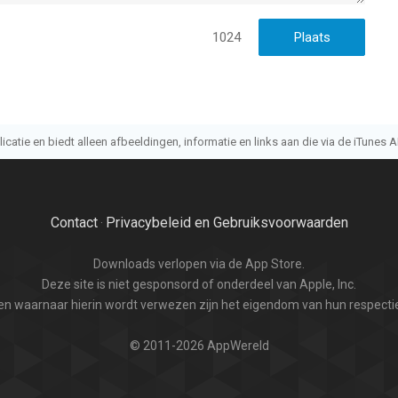
1024
atie en biedt alleen afbeeldingen, informatie en links aan die via de iTunes AP
Contact
Privacybeleid en Gebruiksvoorwaarden
·
Downloads verlopen via de App Store.
Deze site is niet gesponsord of onderdeel van Apple, Inc.
n waarnaar hierin wordt verwezen zijn het eigendom van hun respectie
© 2011-2026 AppWereld