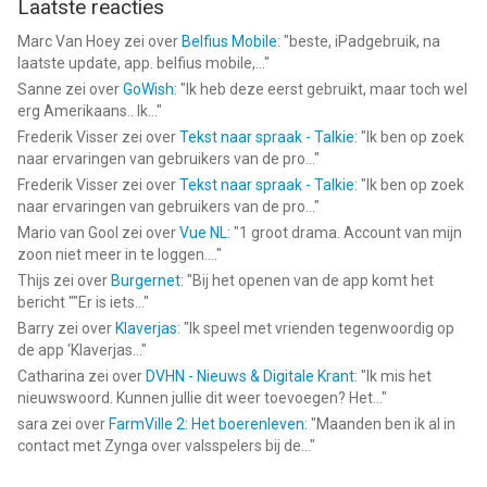
Laatste reacties
Marc Van Hoey
zei over
Belfius Mobile
: "
beste, iPadgebruik, na
laatste update, app. belfius mobile,...
"
Sanne
zei over
GoWish
: "
Ik heb deze eerst gebruikt, maar toch wel
erg Amerikaans.. Ik...
"
Frederik Visser
zei over
Tekst naar spraak - Talkie
: "
Ik ben op zoek
naar ervaringen van gebruikers van de pro...
"
Frederik Visser
zei over
Tekst naar spraak - Talkie
: "
Ik ben op zoek
naar ervaringen van gebruikers van de pro...
"
Mario van Gool
zei over
Vue NL
: "
1 groot drama. Account van mijn
zoon niet meer in te loggen....
"
Thijs
zei over
Burgernet
: "
Bij het openen van de app komt het
bericht ""Er is iets...
"
Barry
zei over
Klaverjas
: "
Ik speel met vrienden tegenwoordig op
de app ‘Klaverjas...
"
Catharina
zei over
DVHN - Nieuws & Digitale Krant
: "
Ik mis het
nieuwswoord. Kunnen jullie dit weer toevoegen? Het...
"
sara
zei over
FarmVille 2: Het boerenleven
: "
Maanden ben ik al in
contact met Zynga over valsspelers bij de...
"