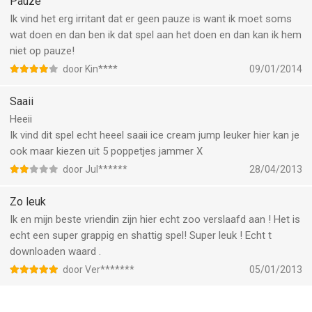
Pauze
Ik vind het erg irritant dat er geen pauze is want ik moet soms
wat doen en dan ben ik dat spel aan het doen en dan kan ik hem
niet op pauze!
door Kin****
09/01/2014
Saaii
Heeii
Ik vind dit spel echt heeel saaii ice cream jump leuker hier kan je
ook maar kiezen uit 5 poppetjes jammer X
door Jul******
28/04/2013
Zo leuk
Ik en mijn beste vriendin zijn hier echt zoo verslaafd aan ! Het is
echt een super grappig en shattig spel! Super leuk ! Echt t
downloaden waard .
door Ver*******
05/01/2013