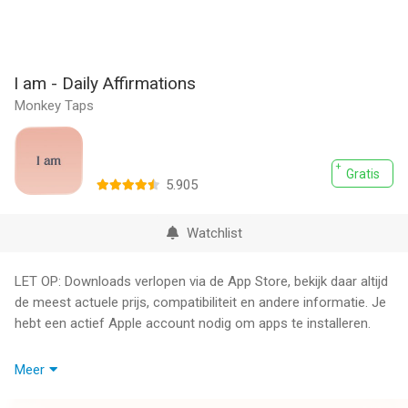
I am - Daily Affirmations
Monkey Taps
Gratis
5.905
Watchlist
LET OP: Downloads verlopen via de App Store, bekijk daar altijd
de meest actuele prijs, compatibiliteit en andere informatie. Je
hebt een actief Apple account nodig om apps te installeren.
Hoeveel negatieve gedachten zijn er niet eindeloos in je hoofd
Meer
blijven rondspoken? Dagelijkse affirmaties helpen onze
hersenen opnieuw te bedraden, zelfvertrouwen op te bouwen