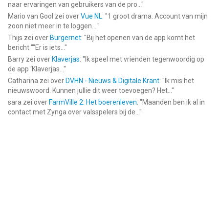
naar ervaringen van gebruikers van de pro...
"
Mario van Gool
zei over
Vue NL
: "
1 groot drama. Account van mijn
zoon niet meer in te loggen....
"
Thijs
zei over
Burgernet
: "
Bij het openen van de app komt het
bericht ""Er is iets...
"
Barry
zei over
Klaverjas
: "
Ik speel met vrienden tegenwoordig op
de app ‘Klaverjas...
"
Catharina
zei over
DVHN - Nieuws & Digitale Krant
: "
Ik mis het
nieuwswoord. Kunnen jullie dit weer toevoegen? Het...
"
sara
zei over
FarmVille 2: Het boerenleven
: "
Maanden ben ik al in
contact met Zynga over valsspelers bij de...
"