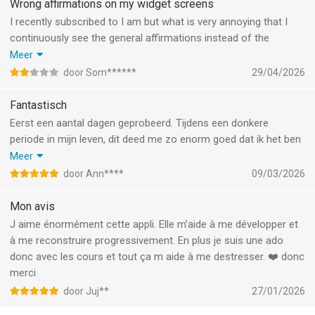
ten laste van uw iTunes Rekening zal worden gebracht en
Wrong affirmations on my widget screens
automatisch zal worden verlengd, tenzij u het ten minste 24 uur
I recently subscribed to I am but what is very annoying that I
voor het einde van uw abonnement opzegt. Verlengingen zullen
continuously see the general affirmations instead of the
binnen 24 uur voor het einde van de lopende periode tegen
favorites or personal affirmations on the widgets of my apple
Meer
dezelfde kosten in rekening worden gebracht. U kunt uw
watch and iPhone front displays. I have changed the settings in
door Som******
29/04/2026
abonnementen beheren en automatische vernieuwing kan
the app but it stays on general. Please help me to change it or
worden uitgeschakeld door na aankoop naar uw iTunes
fix asap the software bug!
Fantastisch
Account Instellingen te gaan.
Eerst een aantal dagen geprobeerd. Tijdens een donkere
periode in mijn leven, dit deed me zo enorm goed dat ik het ben
Privacybeleid: https://monkeytaps.net/privacyl
blijven gebruiken.
Meer
Gebruiksvoorwaarden: https://monkeytaps.net/termsl
Ik kan niets anders zeggen dan bedankt! Deze app laat mijn
door Ann****
09/03/2026
leven weer sprankelen en het donker langzaam verdwijnen!
--
Mon avis
J aime énormément cette appli. Elle m’aide à me développer et
I am - Daily Affirmations van Monkey Taps is een app voor
à me reconstruire progressivement. En plus je suis une ado
iPhone, iPad en iPod touch met iOS versie 18.0 of hoger,
donc avec les cours et tout ça m aide à me destresser. ❤️ donc
geschikt bevonden voor gebruikers met leeftijden vanaf
4 jaar
.
merci
Informatie voor I am - Daily Affirmationsis het laatst
door Juj**
27/01/2026
vergeleken op 9 Aug om 12:29.