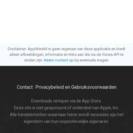
Disclaimer: AppWereld is geen eigenaar van deze applicatie en biedt
alleen afbeeldingen, informatie en links aan die via de iTunes API te
vinden zijn.
Neem contact op
bij eventuele vragen.
Contact
Privacybeleid en Gebruiksvoorwaarden
·
Downloads verlopen via de App Store.
Deze site is niet gesponsord of onderdeel van Apple, Inc.
Alle handelsmerken waarnaar hierin wordt verwezen zijn het
eigendom van hun respectievelijke eigenaren.