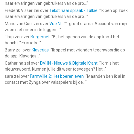
naar ervaringen van gebruikers van de pro...
"
Frederik Visser
zei over
Tekst naar spraak - Talkie
: "
Ik ben op zoek
naar ervaringen van gebruikers van de pro...
"
Mario van Gool
zei over
Vue NL
: "
1 groot drama. Account van mijn
zoon niet meer in te loggen....
"
Thijs
zei over
Burgernet
: "
Bij het openen van de app komt het
bericht ""Er is iets...
"
Barry
zei over
Klaverjas
: "
Ik speel met vrienden tegenwoordig op
de app ‘Klaverjas...
"
Catharina
zei over
DVHN - Nieuws & Digitale Krant
: "
Ik mis het
nieuwswoord. Kunnen jullie dit weer toevoegen? Het...
"
sara
zei over
FarmVille 2: Het boerenleven
: "
Maanden ben ik al in
contact met Zynga over valsspelers bij de...
"