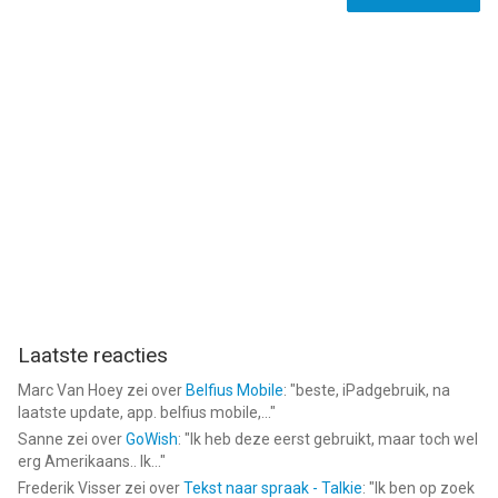
Informatie voor Hugo Troll Race 2: Rail Rushis het laatst
vergeleken op 9 Aug om 02:07.
Laatste reacties
Marc Van Hoey
zei over
Belfius Mobile
: "
beste, iPadgebruik, na
laatste update, app. belfius mobile,...
"
Sanne
zei over
GoWish
: "
Ik heb deze eerst gebruikt, maar toch wel
erg Amerikaans.. Ik...
"
Frederik Visser
zei over
Tekst naar spraak - Talkie
: "
Ik ben op zoek