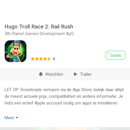
Hugo Troll Race 2: Rail Rush
5th Planet Games Development ApS
Gratis
8
Watchlist
Trailer
LET OP: Downloads verlopen via de App Store, bekijk daar altijd
de meest actuele prijs, compatibiliteit en andere informatie. Je
hebt een actief Apple account nodig om apps te installeren.
Play the sequel to the smash hit endless runner that had
Meer
generations of players glued to their screens! Hugo Troll Race
2 brings back everything you loved in the original game, plus