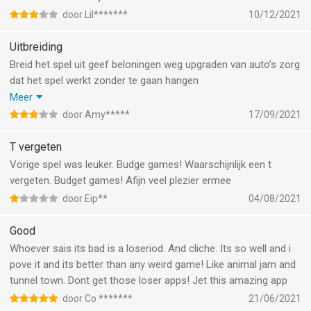
door Lil*******
10/12/2021
Uitbreiding
Breid het spel uit geef beloningen weg upgraden van auto’s zorg
dat het spel werkt zonder te gaan hangen
Belachelijk is dat je per maand betaald voor uitbreiding van het
Meer
spel
door Amy*****
17/09/2021
Het concept is goed maar kan beter
T vergeten
Vorige spel was leuker. Budge games! Waarschijnlijk een t
vergeten. Budget games! Afijn veel plezier ermee
door Eip**
04/08/2021
Good
Whoever sais its bad is a loseriod. And cliche. Its so well and i
pove it and its better than any weird game! Like animal jam and
tunnel town. Dont get those loser apps! Jet this amazing app
door Co *******
21/06/2021