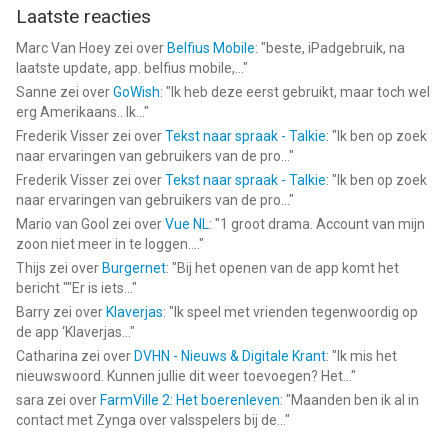
Laatste reacties
Marc Van Hoey
zei over
Belfius Mobile
: "
beste, iPadgebruik, na
laatste update, app. belfius mobile,...
"
Sanne
zei over
GoWish
: "
Ik heb deze eerst gebruikt, maar toch wel
erg Amerikaans.. Ik...
"
Frederik Visser
zei over
Tekst naar spraak - Talkie
: "
Ik ben op zoek
naar ervaringen van gebruikers van de pro...
"
Frederik Visser
zei over
Tekst naar spraak - Talkie
: "
Ik ben op zoek
naar ervaringen van gebruikers van de pro...
"
Mario van Gool
zei over
Vue NL
: "
1 groot drama. Account van mijn
zoon niet meer in te loggen....
"
Thijs
zei over
Burgernet
: "
Bij het openen van de app komt het
bericht ""Er is iets...
"
Barry
zei over
Klaverjas
: "
Ik speel met vrienden tegenwoordig op
de app ‘Klaverjas...
"
Catharina
zei over
DVHN - Nieuws & Digitale Krant
: "
Ik mis het
nieuwswoord. Kunnen jullie dit weer toevoegen? Het...
"
sara
zei over
FarmVille 2: Het boerenleven
: "
Maanden ben ik al in
contact met Zynga over valsspelers bij de...
"