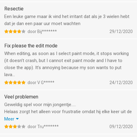
Resectie
Een leuke game maar ik vind het irritant dat als je 3 wielen hebt
dat je dan een paar uur moet wachten
door Bij*******
29/12/2020
Fix please the edit mode
When editing, as soon as I select paint mode, it stops working
(it doesn’t crash, but I cannot exit paint mode and I have to
close the app). It’s annoying because my son wants to put
lava...
door V G*****
24/12/2020
Veel problemen
Geweldig spel voor mijn jongentje.....
Helaas zorgt het alleen voor frustratie omdat hij elke keer uit de
spel gezet word, hij het nog geen baan konden afbouwen, dan
Meer
doet het geluid het wel, en dan weer niet, dan kan hij wel
door Tru*******
09/12/2020
beginnen met een baan bouwen maar word er weer uit de spel