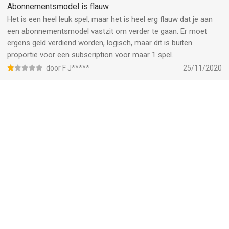
gezet. Dan slaat de spel vast en dan sluit de spel gewoon af
Abonnementsmodel is flauw
voor geen reden..... Erg jammer
Het is een heel leuk spel, maar het is heel erg flauw dat je aan
een abonnementsmodel vastzit om verder te gaan. Er moet
ergens geld verdiend worden, logisch, maar dit is buiten
proportie voor een subscription voor maar 1 spel.
door F J*****
25/11/2020