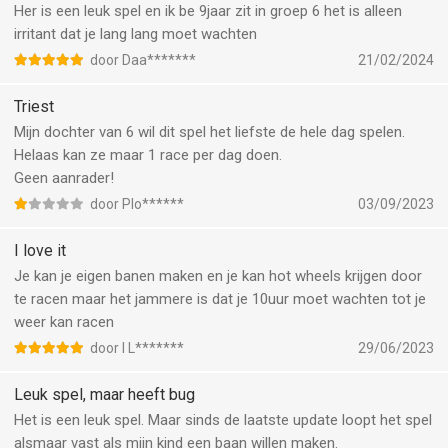
Her is een leuk spel en ik be 9jaar zit in groep 6 het is alleen
irritant dat je lang lang moet wachten
door Daa*******
21/02/2024
Triest
Mijn dochter van 6 wil dit spel het liefste de hele dag spelen.
Helaas kan ze maar 1 race per dag doen.
Geen aanrader!
door Plo******
03/09/2023
I love it
Je kan je eigen banen maken en je kan hot wheels krijgen door
te racen maar het jammere is dat je 10uur moet wachten tot je
weer kan racen
door I L*******
29/06/2023
Leuk spel, maar heeft bug
Het is een leuk spel. Maar sinds de laatste update loopt het spel
alsmaar vast als mijn kind een baan willen maken.