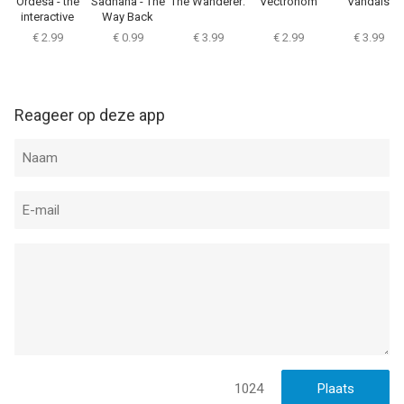
Ordesa - the
Sadhana - The
The Wanderer:
Vectronom
Vandals
interactive
Way Back
movie
€ 2.99
€ 0.99
€ 3.99
€ 2.99
€ 3.99
Reageer op deze app
1024