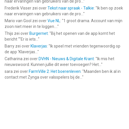
naar ervaringen van gebruikers van de pro...
"
Frederik Visser
zei over
Tekst naar spraak - Talkie
: "
Ik ben op zoek
naar ervaringen van gebruikers van de pro...
"
Mario van Gool
zei over
Vue NL
: "
1 groot drama. Account van mijn
zoon niet meer in te loggen....
"
Thijs
zei over
Burgernet
: "
Bij het openen van de app komt het
bericht ""Er is iets...
"
Barry
zei over
Klaverjas
: "
Ik speel met vrienden tegenwoordig op
de app ‘Klaverjas...
"
Catharina
zei over
DVHN - Nieuws & Digitale Krant
: "
Ik mis het
nieuwswoord. Kunnen jullie dit weer toevoegen? Het...
"
sara
zei over
FarmVille 2: Het boerenleven
: "
Maanden ben ik al in
contact met Zynga over valsspelers bij de...
"