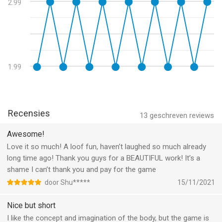
2.99
Games Award 2018
Informatie voor Homo Machinais het laatst vergeleken op 7
* Gamers voice award - SXSW 2018 Austin
Aug om 05:50.
1.99
Recensies
13
geschreven reviews
Awesome!
Love it so much! A loof fun, haven’t laughed so much already
long time ago! Thank you guys for a BEAUTIFUL work! It’s a
shame I can’t thank you and pay for the game
door Shu*****
15/11/2021
Nice but short
I like the concept and imagination of the body, but the game is