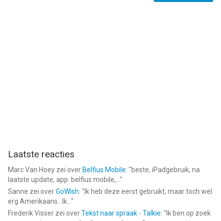
Laatste reacties
Marc Van Hoey
zei over
Belfius Mobile
: "
beste, iPadgebruik, na
laatste update, app. belfius mobile,...
"
Sanne
zei over
GoWish
: "
Ik heb deze eerst gebruikt, maar toch wel
erg Amerikaans.. Ik...
"
Frederik Visser
zei over
Tekst naar spraak - Talkie
: "
Ik ben op zoek