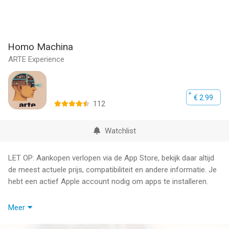
Homo Machina
ARTE Experience
€ 2.99
112
Watchlist
LET OP: Aankopen verlopen via de App Store, bekijk daar altijd
de meest actuele prijs, compatibiliteit en andere informatie. Je
hebt een actief Apple account nodig om apps te installeren.
“… an amazing and intriguing game that's unlike anything you've
Meer
played before.”
Pocket gamer