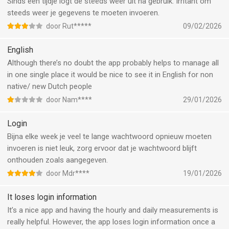
Sinds een tijdje logt de steeds weer uit na gebruik. Irritant om
steeds weer je gegevens te moeten invoeren.
door Rut*****
09/02/2026
English
Although there’s no doubt the app probably helps to manage all
in one single place it would be nice to see it in English for non
native/ new Dutch people
door Nam****
29/01/2026
Login
Bijna elke week je veel te lange wachtwoord opnieuw moeten
invoeren is niet leuk, zorg ervoor dat je wachtwoord blijft
onthouden zoals aangegeven.
door Mdr****
19/01/2026
It loses login information
It’s a nice app and having the hourly and daily measurements is
really helpful. However, the app loses login information once a