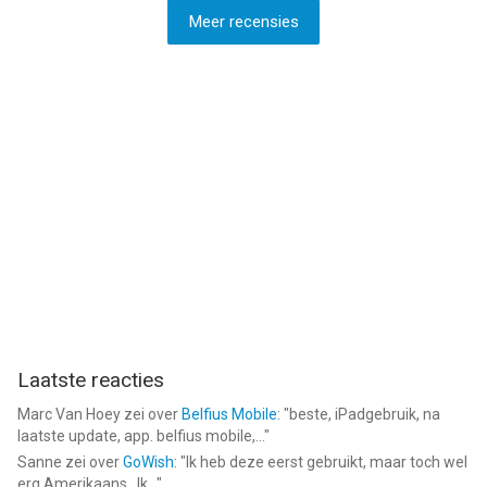
Meer recensies
Laatste reacties
Marc Van Hoey
zei over
Belfius Mobile
: "
beste, iPadgebruik, na
laatste update, app. belfius mobile,...
"
Sanne
zei over
GoWish
: "
Ik heb deze eerst gebruikt, maar toch wel
erg Amerikaans.. Ik...
"