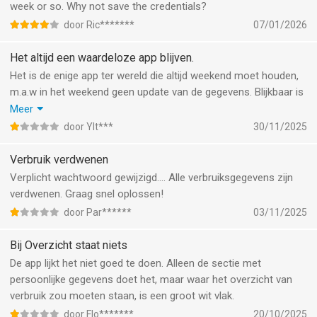
week or so. Why not save the credentials?
door Ric*******
07/01/2026
Het altijd een waardeloze app blijven.
Het is de enige app ter wereld die altijd weekend moet houden,
m.a.w in het weekend geen update van de gegevens. Blijkbaar is
het niet genoeg want zodra je de app wil gebruiken moet je
Meer
maar afwachten of deze werkt of niet. Eigenlijk schandalig dat
door Ylt***
30/11/2025
Greenchoice überhaupt geld betaald voor een app die nog nooit
fatsoenlijk gewerkt heeft. Nu weer gezeik met die
Verbruik verdwenen
wachtwoorden. Als er geen fatsoenlijk werkende app gemaakt
Verplicht wachtwoord gewijzigd…. Alle verbruiksgegevens zijn
kan worden, maak dan niks.
verdwenen. Graag snel oplossen!
door Par******
03/11/2025
Bij Overzicht staat niets
De app lijkt het niet goed te doen. Alleen de sectie met
persoonlijke gegevens doet het, maar waar het overzicht van
verbruik zou moeten staan, is een groot wit vlak.
door Flo*******
20/10/2025