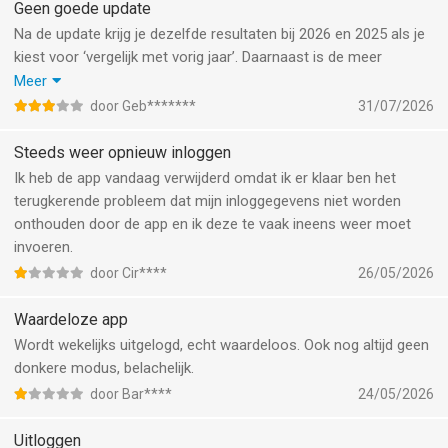
Geen goede update
Na de update krijg je dezelfde resultaten bij 2026 en 2025 als je
kiest voor ‘vergelijk met vorig jaar’. Daarnaast is de meer
vloeiende lijn niet prettig om te zien. Dat er een uitsplitsing
Meer
zichtbaar is van verbruik bij normaal en daltarief is fijn, maar bij
door Geb*******
31/07/2026
teruglevering gaat het per dag?
Steeds weer opnieuw inloggen
Ik heb de app vandaag verwijderd omdat ik er klaar ben het
terugkerende probleem dat mijn inloggegevens niet worden
onthouden door de app en ik deze te vaak ineens weer moet
invoeren.
door Cir****
26/05/2026
Waardeloze app
Wordt wekelijks uitgelogd, echt waardeloos. Ook nog altijd geen
donkere modus, belachelijk.
door Bar****
24/05/2026
Uitloggen