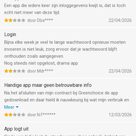
Een app die iedere keer zijn inloggegevens kwijt is, dat is toch
echt niet meer van deze tijd.
door Dba****
22/04/2026
Login
Bijna elke week je veel te lange wachtwoord opnieuw moeten
invoeren is niet leuk, zorg ervoor dat je wachtwoord blijft
onthouden zoals aangegeven.
Nog steeds niet opgelost, drama app
door Mdr****
22/04/2026
Handige app maar geen betrouwbare info
Na het afsluiten van mijn contract bij Greenchoice de app
gedownload en daar hield ik nauwkeurig bij wat mijn verbruik en
mijn kosten zouden worden. Echter de inzichten die je in de app
Meer
ziet staan met betrekking tot totaal niet correct, maar helaas
door N F******
12/03/2026
was het gat tussen wat de app liet zien en de realiteit bijna €
500. Totaal misleidend dus, onder andere een van de redenen
App logt uit
dat ik ben overgestapt naar een andere leverancier.