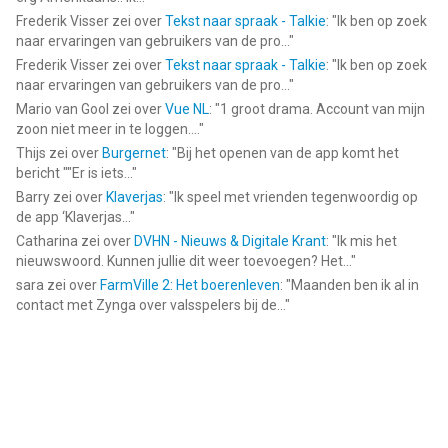
Frederik Visser
zei over
Tekst naar spraak - Talkie
: "
Ik ben op zoek
naar ervaringen van gebruikers van de pro...
"
Frederik Visser
zei over
Tekst naar spraak - Talkie
: "
Ik ben op zoek
naar ervaringen van gebruikers van de pro...
"
Mario van Gool
zei over
Vue NL
: "
1 groot drama. Account van mijn
zoon niet meer in te loggen....
"
Thijs
zei over
Burgernet
: "
Bij het openen van de app komt het
bericht ""Er is iets...
"
Barry
zei over
Klaverjas
: "
Ik speel met vrienden tegenwoordig op
de app ‘Klaverjas...
"
Catharina
zei over
DVHN - Nieuws & Digitale Krant
: "
Ik mis het
nieuwswoord. Kunnen jullie dit weer toevoegen? Het...
"
sara
zei over
FarmVille 2: Het boerenleven
: "
Maanden ben ik al in
contact met Zynga over valsspelers bij de...
"