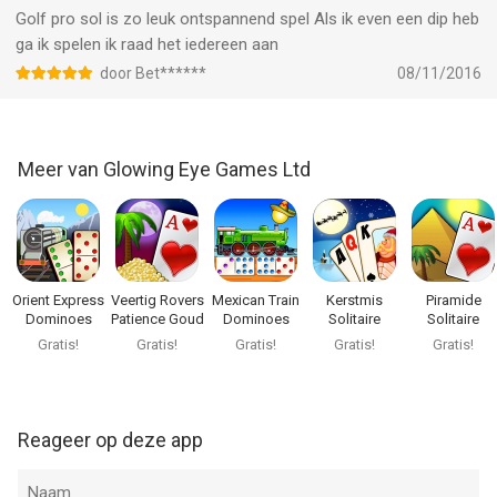
iPhone, iPad en iPod touch met iOS versie 15.6 of hoger,
Golf pro sol is zo leuk ontspannend spel Als ik even een dip heb
geschikt bevonden voor gebruikers met leeftijden vanaf
12 jaar
.
ga ik spelen ik raad het iedereen aan
door Bet******
08/11/2016
Informatie voor Golf Solitaire Prois het laatst vergeleken op 8
Aug om 05:25.
Meer van Glowing Eye Games Ltd
Orient Express
Veertig Rovers
Mexican Train
Kerstmis
Piramide
Dominoes
Patience Goud
Dominoes
Solitaire
Solitaire
Gold
Gratis!
Gratis!
Gratis!
Gratis!
Gratis!
Reageer op deze app