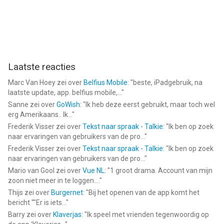
Laatste reacties
Marc Van Hoey
zei over
Belfius Mobile
: "
beste, iPadgebruik, na
laatste update, app. belfius mobile,...
"
Sanne
zei over
GoWish
: "
Ik heb deze eerst gebruikt, maar toch wel
erg Amerikaans.. Ik...
"
Frederik Visser
zei over
Tekst naar spraak - Talkie
: "
Ik ben op zoek
naar ervaringen van gebruikers van de pro...
"
Frederik Visser
zei over
Tekst naar spraak - Talkie
: "
Ik ben op zoek
naar ervaringen van gebruikers van de pro...
"
Mario van Gool
zei over
Vue NL
: "
1 groot drama. Account van mijn
zoon niet meer in te loggen....
"
Thijs
zei over
Burgernet
: "
Bij het openen van de app komt het
bericht ""Er is iets...
"
Barry
zei over
Klaverjas
: "
Ik speel met vrienden tegenwoordig op