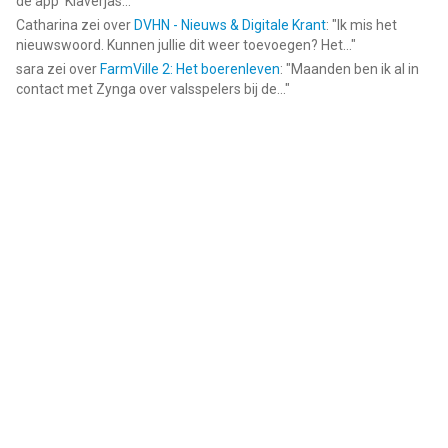
de app ‘Klaverjas...
"
Catharina
zei over
DVHN - Nieuws & Digitale Krant
: "
Ik mis het
nieuwswoord. Kunnen jullie dit weer toevoegen? Het...
"
sara
zei over
FarmVille 2: Het boerenleven
: "
Maanden ben ik al in
contact met Zynga over valsspelers bij de...
"