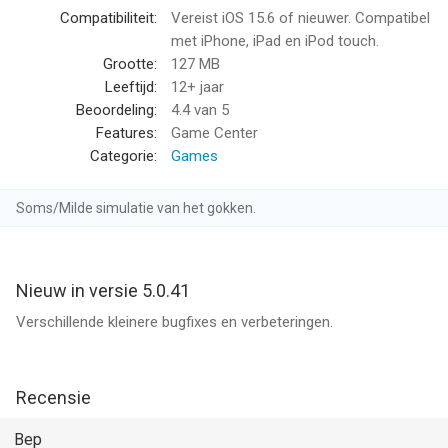
eenvoudig te leren is.
Compatibiliteit:
Vereist iOS 15.6 of nieuwer. Compatibel
- Online en plaatselijke hoogste scores zodat je die kunt
met iPhone, iPad en iPod touch.
vergelijken met familie en vrienden.
Grootte:
127 MB
- Prachtige animaties en zorgvuldig uitgekozen geluidseffecten
Leeftijd:
12+ jaar
dompelen je onder in een rustgevende golfsfeer.
Beoordeling:
4.4
van 5
Features:
Game Center
Golf Solitaire Pro is met zorg gemaakt en wordt door
Categorie:
Games
honderden spelers rond de hele wereld gespeeld. Download nu
en kijk hoe leuk golf kan zijn!
Soms/Milde simulatie van het gokken.
Facebook - Glowing Eye Games
http://www.facebook.com/glowingeyegames
Nieuw in versie 5.0.41
Glowing Eye Games
Verschillende kleinere bugfixes en verbeteringen.
www.glowingeyegames.com
--
Recensie
Golf Solitaire Pro van Glowing Eye Games Ltd is een app voor
Bep