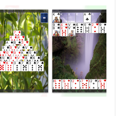
tuur, dit is dé gratis solitaire-ervaring waar je naar op zoek
solitaire-spellen en spannende nieuwe varianten:
zoals Freecell, Klondike, Canfield, Golf, Spider, Scorpion,
ala aan unieke en uitdagende solitaire-varianten die je nergens
nieuw spel! Onze solitaire-collectie bevat uitgebreide
nstructies voor elk spel, waarin precies wordt uitgelegd hoe je
lleerde tekstbeschrijvingen voor elk patience-spel, inclusief het
 regels voor de voorraad en de plaatsing. Begrijp de fijne