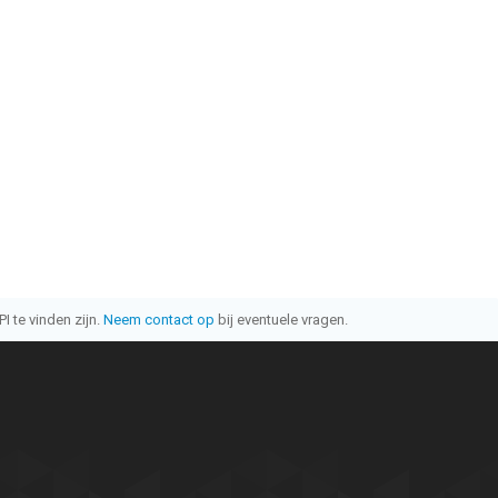
I te vinden zijn.
Neem contact op
bij eventuele vragen.