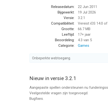
Releasedatum:
22 Jun 2011
Ongeëvenaarde aanpassingsmogelijkheden en creat
Bijgewerkt:
19 Jul 2026
Dit is niet zomaar een verzameling solitaire-spelle
Versie:
3.2.1
Compatibiliteit:
Vereist iOS 14.0 o
* Spelregels aanpassen: Pas de spelervaring aan 
Grootte:
66.7 MB
jouw voorkeur te wijzigen.
Leeftijd:
17+ jaar
Beoordeling:
4.3
van 5
* Maak je eigen solitaire-spellen: Ontwerp volledi
Categorie:
Games
frameworks zoals Freecell, Klondike, Algerian Pat
eigen unieke kaartuitdagingen!
Onbeperkte webtoegang.
Op maat gemaakt voor elke solitaire-liefhebber:
Pas elk aspect van je speelomgeving aan voor de p
* Visuele thema's: Personaliseer het uiterlijk van 
Nieuw in versie 3.2.1
Aangepaste spellen ondersteunen nu funderingsst
* Kaartstijlen: Kies uit diverse kaartontwerpen en
Veelgestelde vragen zijn toegevoegd.
Bugfixes.
* Speeltafelachtergronden: Kies de perfecte achte