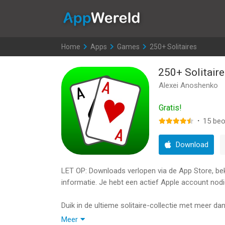
AppWereld
Home
>
Apps
>
Games
>
250+ Solitaires
250+ Solitair
Alexei Anoshenko
Gratis!
·
15
beo
Download
LET OP: Downloads verlopen via de App Store, bekij
informatie. Je hebt een actief Apple account nodi
Duik in de ultieme solitaire-collectie met meer d
kaartspellen, met maar liefst 253 unieke solitaire
Meer