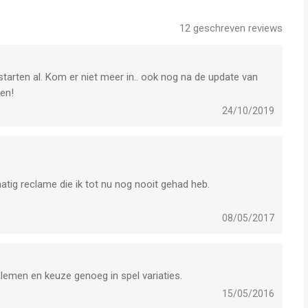
rde audio-ervaring.
12
geschreven reviews
solitaire-gameplay, wat betekent dat je altijd en overal kunt
starten al. Kom er niet meer in.. ook nog na de update van
rnetverbinding.
en!
24/10/2019
 wereld vol eindeloos solitaire-plezier!
oor iPhone, iPad en iPod touch met iOS versie 14.0 of hoger,
lmatig reclame die ik tot nu nog nooit gehad heb.
n vanaf
17 jaar
.
maar kunt wensen.
08/05/2017
eleken op 6 Aug om 06:10.
oblemen en keuze genoeg in spel variaties.
15/05/2016