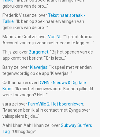
Talkie
: "
Ik ben op zoek naar ervaringen van
gebruikers van de pro...
"
Frederik Visser
zei over
Tekst naar spraak -
Talkie
: "
Ik ben op zoek naar ervaringen van
gebruikers van de pro...
"
Mario van Gool
zei over
Vue NL
: "
1 groot drama.
Account van mijn zoon niet meer in te loggen....
"
Thijs
zei over
Burgernet
: "
Bij het openen van de
app komt het bericht ""Er is iets...
"
Barry
zei over
Klaverjas
: "
Ik speel met vrienden
tegenwoordig op de app ‘Klaverjas...
"
Catharina
zei over
DVHN - Nieuws & Digitale
Krant
: "
Ik mis het nieuwswoord. Kunnen jullie dit
weer toevoegen? Het...
"
sara
zei over
FarmVille 2: Het boerenleven
:
"
Maanden ben ik al in contact met Zynga over
valsspelers bij de...
"
Aahil khan Aahil khan
zei over
Subway Surfers
Tag
: "
Uhhcgdogv
"