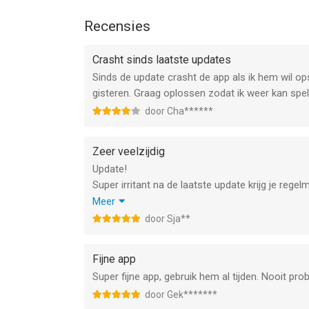
* Geluidsschema's: Geniet van een gepersonalisee
Recensies
Speel altijd en overal – geen wifi nodig!
Crasht sinds laatste updates
Deze fantastische solitaire-collectie biedt offline 
Sinds de update crasht de app als ik hem wil op
genieten van je favoriete kaartspellen, zonder inte
gisteren. Graag oplossen zodat ik weer kan spel
door Cha******
Download nu meer dan 250 solitaires en ontdek een
--
Zeer veelzijdig
Update!
250+ Solitaires van Alexei Anoshenko is een app v
Super irritant na de laatste update krijg je rege
geschikt bevonden voor gebruikers met leeftijde
Voor mij is de lol er af!
Meer
Zeer fijne app met al de kaartspellen die je je 
door Sja**
Informatie voor 250+ Solitairesis het laatst verg
Je blijft er mee spelen.
Een echte aanrader!
Fijne app
Super fijne app, gebruik hem al tijden. Nooit pr
door Gek*******