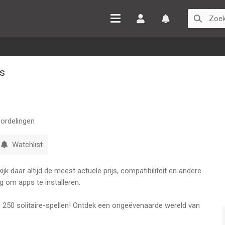
Inloggen
Watchlist
es
ordelingen
Watchlist
k daar altijd de meest actuele prijs, compatibiliteit en andere
g om apps te installeren.
an 250 solitaire-spellen! Ontdek een ongeëvenaarde wereld van
-spellen in één fantastische app. Of je nu een ervaren