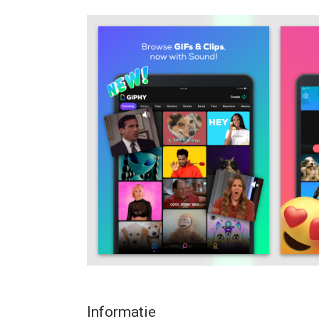
Facebook Messenger, Instagram, Snapchat & mor
SEARCH
• Find the perfect GIF from the world's largest lib
hands. What are you waiting for?!
EXPLORE
• From all your favorites like HBO, Drake, Rihann
memes, TV, Movies, Music and more.
• Catch all the highlights from your favorite sp
TEXT, SHARE, or SAVE
• Text your friends amazing GIFs, Stickers and Cli
• Share a GIF in Facebook Messenger, WhatsApp, In
or post it to Facebook.
• Copy to clipboard or save it for later in your favo
ANIMATED STICKERS
• Bring life to your conversations and messages b
Informatie