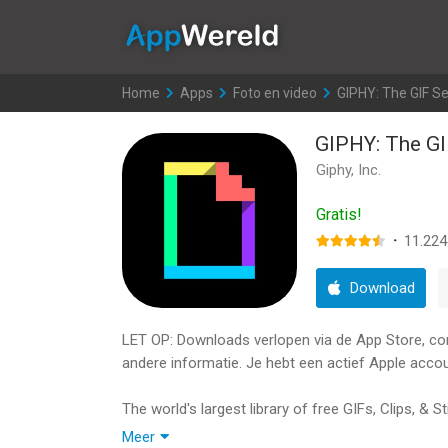
AppWereld
Home
>
Apps
>
Foto en video
>
GIPHY: The GIF S
GIPHY: The GI
Giphy, Inc.
Gratis!
·
11.224
Download
LET OP: Downloads verlopen via de App Store, contr
andere informatie. Je hebt een actief Apple accou
The world's largest library of free GIFs, Clips, & 
and share short form content and animated reacti
Meer