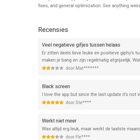
Have any Questions? Comments? Issues? Visit Gip
fixes, and general optimization. See anything wei
support@giphy.com!
--
Recensies
GIPHY: The GIF Search Engine van Giphy, Inc. is e
Veel negatieve gifjes tussen helaas
hoger, geschikt bevonden voor gebruikers met lee
Er zitten deels lieve leuke en positieve giphy’s 
Informatie voor GIPHY: The GIF Search Engineis h
maken je bang en zijn regelmatig afgrijselijk. 
door Mat*******
Black screen
I love the app but since the last update it’s no
door Ste****
Werkt niet meer
Was altijd erg leuk, maar werkt de laatste maand
door Fle****