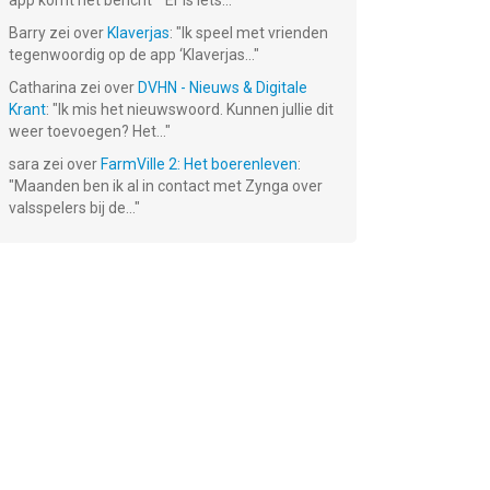
app komt het bericht ""Er is iets...
"
Barry
zei over
Klaverjas
: "
Ik speel met vrienden
tegenwoordig op de app ‘Klaverjas...
"
Catharina
zei over
DVHN - Nieuws & Digitale
Krant
: "
Ik mis het nieuwswoord. Kunnen jullie dit
weer toevoegen? Het...
"
sara
zei over
FarmVille 2: Het boerenleven
:
"
Maanden ben ik al in contact met Zynga over
valsspelers bij de...
"