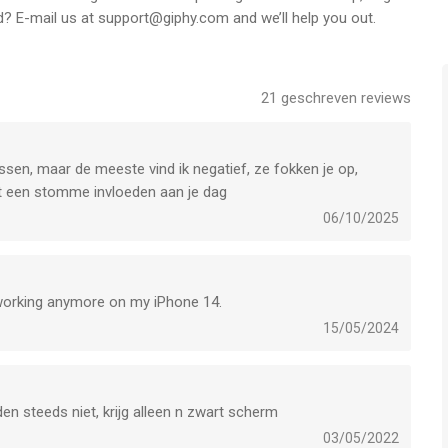
hy.com for more info or get in touch with us at
rd? E-mail us at support@giphy.com and we’ll help you out.
21
geschreven reviews
en app voor iPhone, iPad en iPod touch met iOS versie 15.6 of
ftijden vanaf
12 jaar
.
tussen, maar de meeste vind ik negatief, ze fokken je op,
et laatst vergeleken op 7 Aug om 03:41.
Wat een stomme invloeden aan je dag
06/10/2025
t working anymore on my iPhone 14.
15/05/2024
en steeds niet, krijg alleen n zwart scherm
03/05/2022