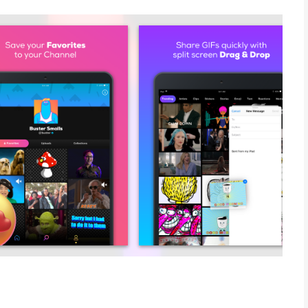
e.
rary of animated GIFs & Clips! All the power of GIPHY is in your
a, Comedy Central and MTV, discover the world of pop culture –
orts leagues, award shows, and real-time moments
ps
stagram, Pinterest, Snapchat in an Email, tweet it on Twitter,
rites!
y layering animated stickers on top!