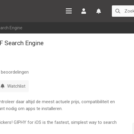
Inloggen
Watchlist
earch Engine
F Search Engine
beoordelingen
Watchlist
oleer daar altijd de meest actuele prijs, compatibiliteit en
nt nodig om apps te installeren.
Stickers! GIPHY for iOS is the fastest, simplest way to search
ons across all of your favorite social channels such as