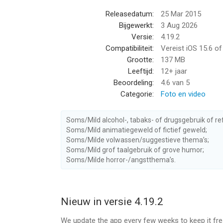
GIPHY Clips:
Releasedatum:
25 Mar 2015
GIFs with Sound. At the intersection of GIFs and
Bijgewerkt:
3 Aug 2026
expression.
Versie:
4.19.2
Compatibiliteit:
Vereist iOS 15.6 o
CREATION TOOLS
Grootte:
137 MB
• Create your own GIFs and Stickers with our cam
Leeftijd:
12+ jaar
• Create your own shareable stickers with our cus
Beoordeling:
4.6
van 5
* Find and share your sticker creations wherever 
Categorie:
Foto en video
REACT
Soms/Mild alcohol-, tabaks- of drugsgebruik of re
• Are text emojis just not cutting it anymore? N
Soms/Mild animatiegeweld of fictief geweld;
up”, “yes!”, “happy birthday”, or “deal with it”. We'
Soms/Milde volwassen/suggestieve thema’s;
Soms/Mild grof taalgebruik of grove humor;
GIPHY FOR IMESSAGE + KEYBOARD EXTENSION
Soms/Milde horror-/angstthema’s.
• Do all of the above without ever leaving iMessag
• Choose from a curated list of reactions or sear
send
Nieuw in versie 4.19.2
• Browse funny stickers and long-press them to 
• Find a GIF or sticker you love? Double tap it to 
We update the app every few weeks to keep it fr