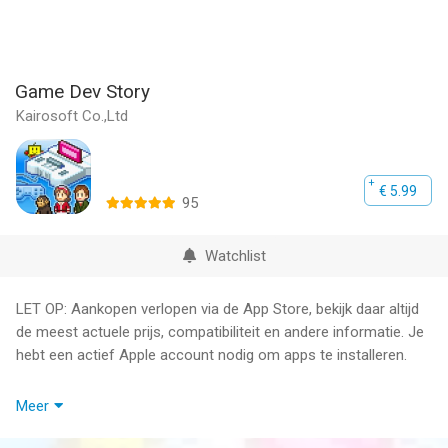
Game Dev Story
Kairosoft Co.,Ltd
€ 5.99
95
Watchlist
LET OP: Aankopen verlopen via de App Store, bekijk daar altijd
de meest actuele prijs, compatibiliteit en andere informatie. Je
hebt een actief Apple account nodig om apps te installeren.
Manage your own game company and try to create a million-
Meer
selling game in this unique simulation.