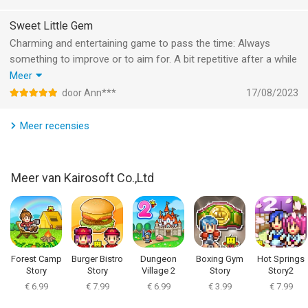
Sweet Little Gem
Charming and entertaining game to pass the time: Always
something to improve or to aim for. A bit repetitive after a while
though. Especially having to watch the same messages and
Meer
animations every time gets boring. It would be nice if it would
door Ann***
17/08/2023
be possible to skip those (wink... wink... developer).
Meer recensies
Meer van Kairosoft Co.,Ltd
Forest Camp
Burger Bistro
Dungeon
Boxing Gym
Hot Springs
Story
Story
Village 2
Story
Story2
€ 6.99
€ 7.99
€ 6.99
€ 3.99
€ 7.99