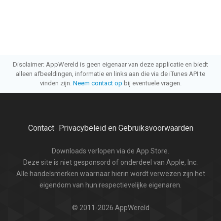
Disclaimer: AppWereld is geen eigenaar van deze applicatie en biedt
alleen afbeeldingen, informatie en links aan die via de iTunes API te
vinden zijn.
Neem contact op
bij eventuele vragen.
Contact
Privacybeleid en Gebruiksvoorwaarden
·
Downloads verlopen via de App Store.
Deze site is niet gesponsord of onderdeel van Apple, Inc.
Alle handelsmerken waarnaar hierin wordt verwezen zijn het
eigendom van hun respectievelijke eigenaren.
© 2011-2026 AppWereld