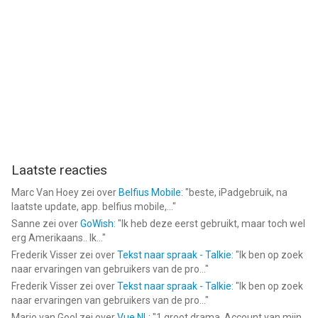
Laatste reacties
Marc Van Hoey
zei over
Belfius Mobile
: "
beste, iPadgebruik, na
laatste update, app. belfius mobile,...
"
Sanne
zei over
GoWish
: "
Ik heb deze eerst gebruikt, maar toch wel
erg Amerikaans.. Ik...
"
Frederik Visser
zei over
Tekst naar spraak - Talkie
: "
Ik ben op zoek
naar ervaringen van gebruikers van de pro...
"
Frederik Visser
zei over
Tekst naar spraak - Talkie
: "
Ik ben op zoek
naar ervaringen van gebruikers van de pro...
"
Mario van Gool
zei over
Vue NL
: "
1 groot drama. Account van mijn