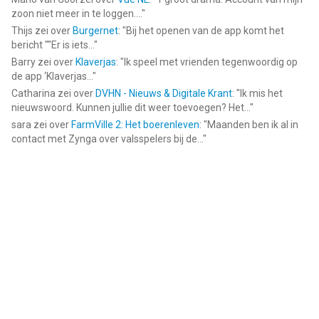
zoon niet meer in te loggen....
"
Thijs
zei over
Burgernet
: "
Bij het openen van de app komt het
bericht ""Er is iets...
"
Barry
zei over
Klaverjas
: "
Ik speel met vrienden tegenwoordig op
de app ‘Klaverjas...
"
Catharina
zei over
DVHN - Nieuws & Digitale Krant
: "
Ik mis het
nieuwswoord. Kunnen jullie dit weer toevoegen? Het...
"
sara
zei over
FarmVille 2: Het boerenleven
: "
Maanden ben ik al in
contact met Zynga over valsspelers bij de...
"