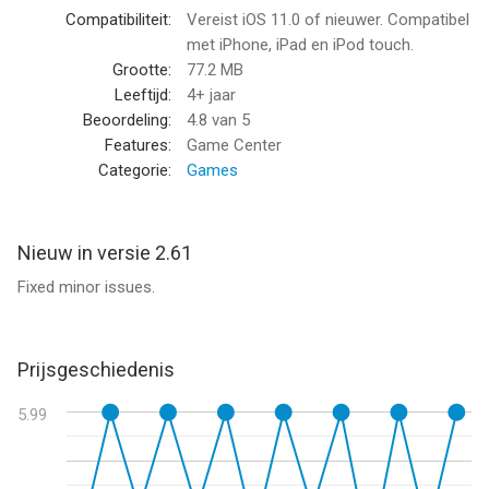
games!
Compatibiliteit:
Vereist iOS 11.0 of nieuwer. Compatibel
met iPhone, iPad en iPod touch.
https://twitter.com/kairokun2010
Grootte:
77.2 MB
Leeftijd:
4+ jaar
--
Beoordeling:
4.8
van 5
Features:
Game Center
Game Dev Story van Kairosoft Co.,Ltd is een app voor iPhone,
Categorie:
Games
iPad en iPod touch met iOS versie 11.0 of hoger, geschikt
bevonden voor gebruikers met leeftijden vanaf
4 jaar
.
Nieuw in versie 2.61
Informatie voor Game Dev Storyis het laatst vergeleken op 8
Fixed minor issues.
Aug om 03:13.
Prijsgeschiedenis
5.99