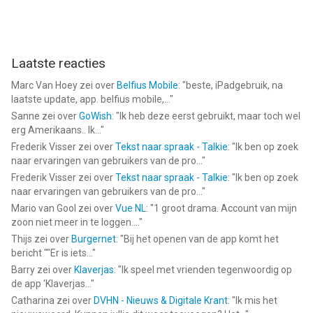
Laatste reacties
Marc Van Hoey
zei over
Belfius Mobile
: "
beste, iPadgebruik, na
laatste update, app. belfius mobile,...
"
Sanne
zei over
GoWish
: "
Ik heb deze eerst gebruikt, maar toch wel
erg Amerikaans.. Ik...
"
Frederik Visser
zei over
Tekst naar spraak - Talkie
: "
Ik ben op zoek
naar ervaringen van gebruikers van de pro...
"
Frederik Visser
zei over
Tekst naar spraak - Talkie
: "
Ik ben op zoek
naar ervaringen van gebruikers van de pro...
"
Mario van Gool
zei over
Vue NL
: "
1 groot drama. Account van mijn
zoon niet meer in te loggen....
"
Thijs
zei over
Burgernet
: "
Bij het openen van de app komt het
bericht ""Er is iets...
"
Barry
zei over
Klaverjas
: "
Ik speel met vrienden tegenwoordig op
de app ‘Klaverjas...
"
Catharina
zei over
DVHN - Nieuws & Digitale Krant
: "
Ik mis het