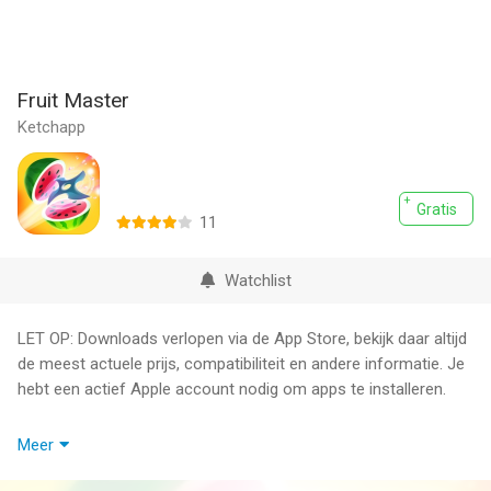
Fruit Master
Ketchapp
Gratis
11
Watchlist
LET OP: Downloads verlopen via de App Store, bekijk daar altijd
de meest actuele prijs, compatibiliteit en andere informatie. Je
hebt een actief Apple account nodig om apps te installeren.
Grand fruit slasher is out!
Meer
Gameplay is zero hassle. Time your throws carefully and try to