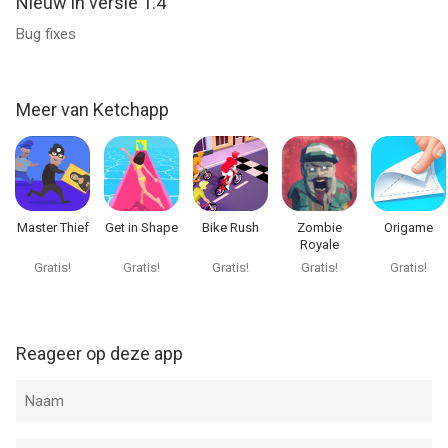
Nieuw in versie 1.4
Bug fixes
Meer van Ketchapp
Master Thief
Get in Shape
Bike Rush
Zombie
Origame
Royale
Gratis!
Gratis!
Gratis!
Gratis!
Gratis!
Reageer op deze app