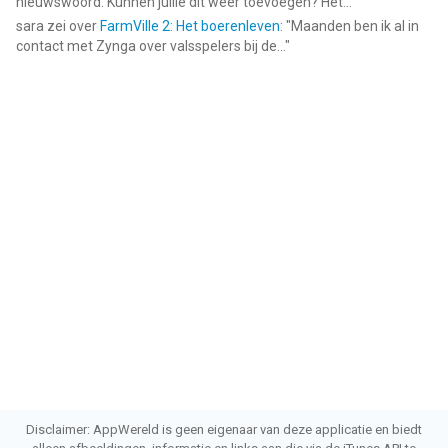
nieuwswoord. Kunnen jullie dit weer toevoegen? Het...
"
sara
zei over
FarmVille 2: Het boerenleven
: "
Maanden ben ik al in
contact met Zynga over valsspelers bij de...
"
Disclaimer: AppWereld is geen eigenaar van deze applicatie en biedt