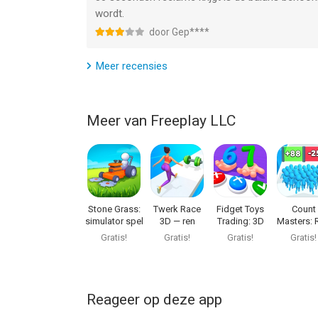
wordt.
--
door Gep****
Join Clash van Freeplay LLC is een app voor iPhon
Meer recensies
bevonden voor gebruikers met leeftijden vanaf
12
Informatie voor Join Clashis het laatst vergeleke
Meer van Freeplay LLC
Stone Grass:
Twerk Race
Fidget Toys
Count
simulator spel
3D — ren
Trading: 3D
Masters: 
spelletjes
Pop It
Spelletj
Gratis!
Gratis!
Gratis!
Gratis!
Reageer op deze app