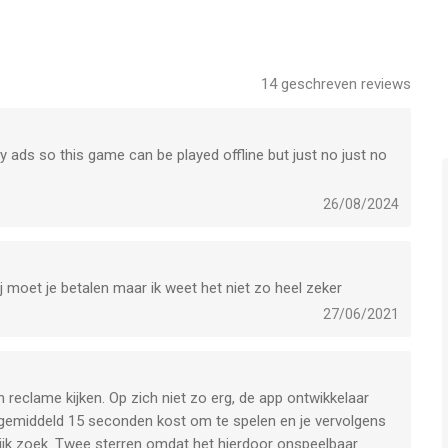
 de proef! Laat aub je beoordeling achter, zodat we het spel
abonnement:
14
geschreven reviews
weekse abonnement kopen. Na het abonneren krijgt u toegang
ten en 30 gratis hamers per dag, en geniet u van een 100%
ny ads so this game can be played offline but just no just no
gen het gekozen tarief, afhankelijk van het type abonnement
g worden gebracht bij de aankoopbevestiging
26/08/2024
tisch verlengen tenminste 24 uur voor het einde van de
den binnen 24 uur van het einde van de huidige periode. De
ent
j moet je betalen maar ik weet het niet zo heel zeker
n beheerd en automatisch verlengen kan worden
27/06/2021
instellingen van de gebruiker te gaan
 indien aangeboden, komen te vervallen wanneer de gebruiker
n reclame kijken. Op zich niet zo erg, de app ontwikkelaar
e gemiddeld 15 seconden kost om te spelen en je vervolgens
lijk zoek. Twee sterren omdat het hierdoor onspeelbaar