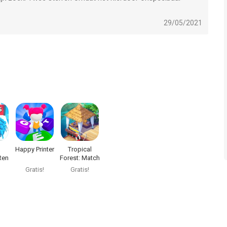
29/05/2021
e, iPad en iPod touch met iOS versie 13.0 of hoger, geschikt
 jaar
.
n op 9 Aug om 09:46.
Happy Printer
Tropical
Ren
Forest: Match
es
3 Story
Gratis!
Gratis!