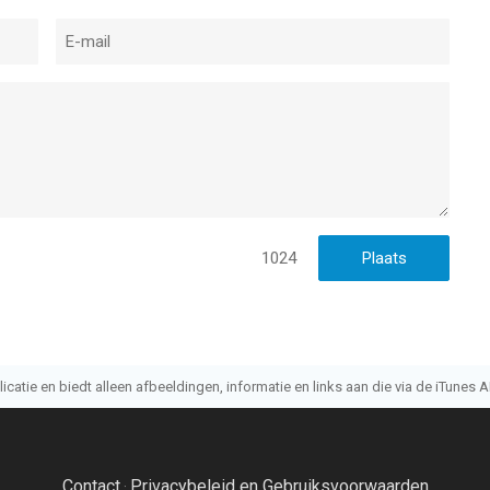
1024
atie en biedt alleen afbeeldingen, informatie en links aan die via de iTunes AP
Contact
Privacybeleid en Gebruiksvoorwaarden
·