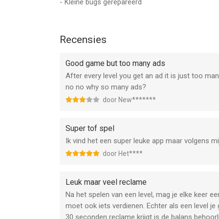
- Kleine bugs gerepareerd
Download het spel en stel vandaag nog je geluk op
nog beter kunnen maken.
Informatie over automatisch verlenging van het 
Recensies
• Om VIP lidmaatschap te krijgen, moet u het 1-
tot exclusieve skins, ontvangt u 1.000 gratis mun
Good game but too many ads
advertentie-vrije ervaring
After every level you get an ad it is just too ma
• Abonnementen worden wekelijks gefactureerd te
no no why so many ads?
• Betaling zal aan het iTunes-account in rekenin
door New*******
• Abonnement verlengt automatisch tenzij automa
huidige periode wordt uitgeschakeld
• Account zal voor de verlenging gefactureerd wor
Super tof spel
kosten zijn afhankelijk van het gekozen abonnem
Ik vind het een super leuke app maar volgens mi
• Abonnementen kunnen door de gebruiker worde
door Het****
uitgeschakeld door na de aankoop naar de account
• Ongebruikte delen van een gratis proefperiode,
Leuk maar veel reclame
een abonnement koopt
Na het spelen van een level, mag je elke keer ee
moet ook iets verdienen. Echter als een level j
https://freeplay.io/games/ios/terms/
30 seconden reclame krijgt is de balans behoor
https://freeplay.io/games/ios/privacy/