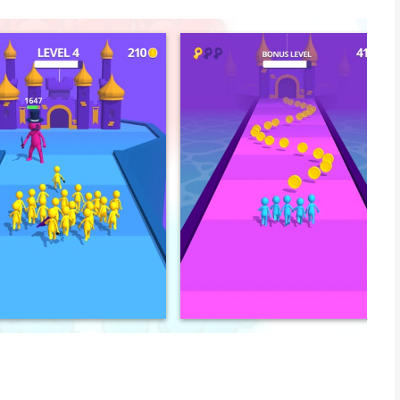
ijd tegen het rivaliserende team!
eg mensen om een ​​enorme botsende menigte te creëren. Leid
eiende obstakels. Pas je bewegingen aan terwijl je vlucht en
ekke survivalrace! Ontwijk zwaaiende bijlen en kolossale
elzagen, dodelijke rode knopen en een doornige afgrond om de
et level. Verpletter je rivalen in het laatste gevecht en verover