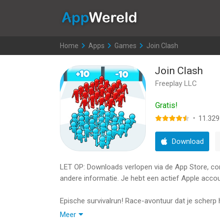
AppWereld
Home
>
Apps
>
Games
>
Join Clash
Join Clash
Freeplay LLC
Gratis!
·
11.329
Download
LET OP: Downloads verlopen via de App Store, contr
andere informatie. Je hebt een actief Apple accou
Epische survivalrun! Race-avontuur dat je scherp 
Meer