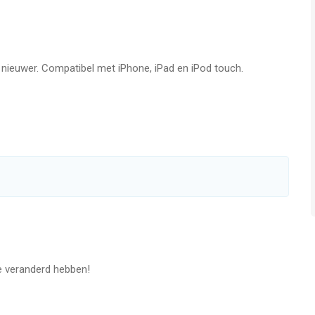
f nieuwer. Compatibel met iPhone, iPad en iPod touch.
e veranderd hebben!
n en obstakels!