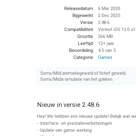
VERZAMEL een menigte
Releasedatum:
6 Mar 2020
ONTWIJK obstakels
Bijgewerkt:
2 Dec 2025
VERZAMEL sleutels
Versie:
2.48.6
BOTS muur-tegen-muur
Compatibiliteit:
Vereist iOS 13.0 o
VECHT tegen de toppers
Grootte:
266 MB
KASTEEL bemachtigen
Leeftijd:
12+ jaar
Beoordeling:
4.5
van 5
~~~~~~~~~~~~~~~~~~
Categorie:
Games
SPELOPTIES
~~~~~~~~~~~~~~~~~~
Soms/Mild animatiegeweld of fictief geweld;
Survival-stadsrace
Soms/Milde simulatie van het gokken.
Veel unieke levels
Dodelijke vallen en onmogelijke obstakels
Glasheldere graphics
Bevredigende kleurexplosies
Nieuw in versie 2.48.6
Beloningen en geschenken
Hey! We hebben een nieuwe update! Bekijk wat w
- Interface- en prestatieverbeteringen
Binnenkort volgen er nog meer levels, listige valle
- Update van game-werking