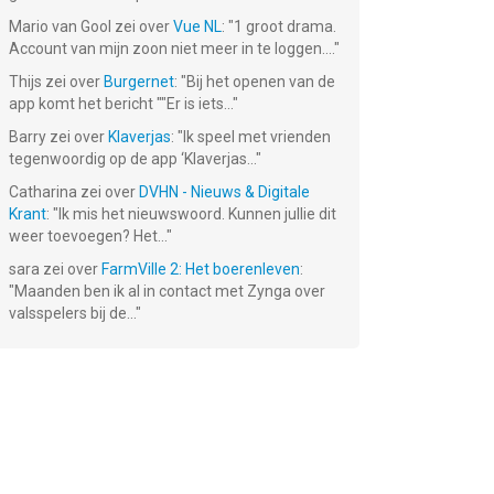
Mario van Gool
zei over
Vue NL
: "
1 groot drama.
Account van mijn zoon niet meer in te loggen....
"
Thijs
zei over
Burgernet
: "
Bij het openen van de
app komt het bericht ""Er is iets...
"
Barry
zei over
Klaverjas
: "
Ik speel met vrienden
tegenwoordig op de app ‘Klaverjas...
"
Catharina
zei over
DVHN - Nieuws & Digitale
Krant
: "
Ik mis het nieuwswoord. Kunnen jullie dit
weer toevoegen? Het...
"
sara
zei over
FarmVille 2: Het boerenleven
:
"
Maanden ben ik al in contact met Zynga over
valsspelers bij de...
"