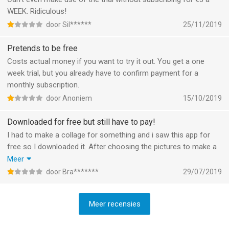
WEEK. Ridiculous!
door Sil******
25/11/2019
Pretends to be free
Costs actual money if you want to try it out. You get a one
week trial, but you already have to confirm payment for a
monthly subscription.
door Anoniem
15/10/2019
Downloaded for free but still have to pay!
I had to make a collage for something and i saw this app for
free so I downloaded it. After choosing the pictures to make a
collage it told me i have to pay! Ridiculous! 1 week free trial and
Meer
after that pay for it every week! Don’t false advertise and offer
door Bra*******
29/07/2019
it for free then make me pay afterwards!
Meer recensies