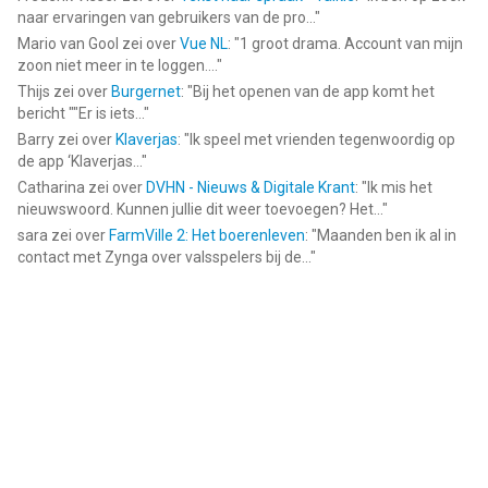
naar ervaringen van gebruikers van de pro...
"
Mario van Gool
zei over
Vue NL
: "
1 groot drama. Account van mijn
zoon niet meer in te loggen....
"
Thijs
zei over
Burgernet
: "
Bij het openen van de app komt het
bericht ""Er is iets...
"
Barry
zei over
Klaverjas
: "
Ik speel met vrienden tegenwoordig op
de app ‘Klaverjas...
"
Catharina
zei over
DVHN - Nieuws & Digitale Krant
: "
Ik mis het
nieuwswoord. Kunnen jullie dit weer toevoegen? Het...
"
sara
zei over
FarmVille 2: Het boerenleven
: "
Maanden ben ik al in
contact met Zynga over valsspelers bij de...
"