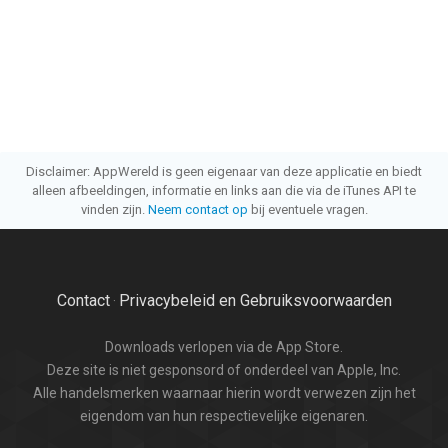
Disclaimer: AppWereld is geen eigenaar van deze applicatie en biedt
alleen afbeeldingen, informatie en links aan die via de iTunes API te
vinden zijn.
Neem contact op
bij eventuele vragen.
Contact
Privacybeleid en Gebruiksvoorwaarden
·
Downloads verlopen via de App Store.
Deze site is niet gesponsord of onderdeel van Apple, Inc.
Alle handelsmerken waarnaar hierin wordt verwezen zijn het
eigendom van hun respectievelijke eigenaren.