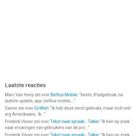
Laatste reacties
Marc Van Hoey
zei over
Belfius Mobile
: "
beste, iPadgebruik, na
laatste update, app. belfius mobile,...
"
Sanne
zei over
GoWish
: "
Ik heb deze eerst gebruikt, maar toch wel
erg Amerikaans.. Ik...
"
Frederik Visser
zei over
Tekst naar spraak - Talkie
: "
Ik ben op zoek
naar ervaringen van gebruikers van de pro...
"
Frederik Visser
zei over
Tekst naar spraak - Talkie
: "
Ik ben op zoek