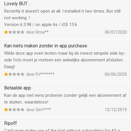
Lovely BUT ..
Recently it doesn’t open at all. I installed it two times. But still
not working. !
Version 6.3.98 / on apple 6s / iOS 13.6
door Rma**
30/07/2020
Kan niets maken zonder in-app purchase
Wilde deze app even testen maar bij de meest simpele side-by-
side foto moet je meteen een wekelijks abonnement afsluiten.
Daag!
door Fri*******
06/06/2020
Betaalde app
Kan de app niet eens proberen zonder gelijk een abonnement af
te sluiten.. waardeloos!
door Sim****
12/12/2019
Ripoff
Can’t even make use of the trial without subscribing for €3 a