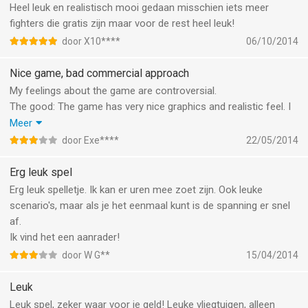
Heel leuk en realistisch mooi gedaan misschien iets meer
fighters die gratis zijn maar voor de rest heel leuk!
door X10****
06/10/2014
Nice game, bad commercial approach
My feelings about the game are controversial.
The good: The game has very nice graphics and realistic feel. I
really enjoy playing it.
Meer
The bad: The game is lacking runways and environments, so at
door Exe****
22/05/2014
certain moment I start feeling bored with these.
The ugly: For the cost of this game I find it unfair to have the
Erg leuk spel
half of the jets locked and would recommend the authors to
Erg leuk spelletje. Ik kan er uren mee zoet zijn. Ook leuke
reconsider this.
scenario's, maar als je het eenmaal kunt is de spanning er snel
Conclusion: nice game, but it is overpriced considering the
af.
features it offers.
Ik vind het een aanrader!
door W G**
15/04/2014
Leuk
Leuk spel, zeker waar voor je geld! Leuke vliegtuigen, alleen