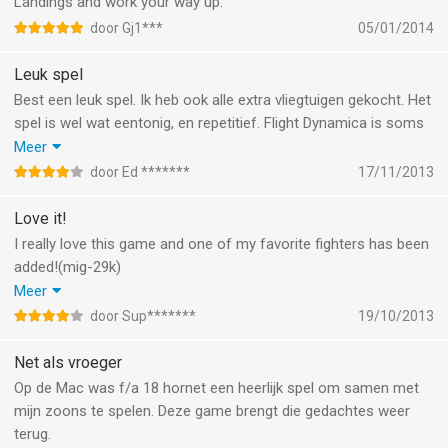
Landings and work your way up.
door Gj1***
05/01/2014
Leuk spel
Best een leuk spel. Ik heb ook alle extra vliegtuigen gekocht. Het
spel is wel wat eentonig, en repetitief. Flight Dynamica is soms
wat off, duurt erg lang voor je op snelheid bent, of afgeremd,
Meer
maar toch wel verslavend.
door Ed *******
17/11/2013
Ook leuk dat er regelmatig iets nieuws bij gevoegd wordt.
Ik vind het zijn geld waard.
Love it!
Na laatste update heb ik soms bij Landing Competitie dat ik
I really love this game and one of my favorite fighters has been
spawn vlak voor een berg en er in crash, maar dit gebeurd niet
added!(mig-29k)
veel.
But what i would REALLY love is the adding of the russian
Meer
aircraft carrier Admiral Kuznetsov and with it the SU-33 carrier
door Sup*******
19/10/2013
borne fighter! I really love the game and PLEASE come with new
fighters soon! Keep up the good work
Net als vroeger
Op de Mac was f/a 18 hornet een heerlijk spel om samen met
mijn zoons te spelen. Deze game brengt die gedachtes weer
terug.