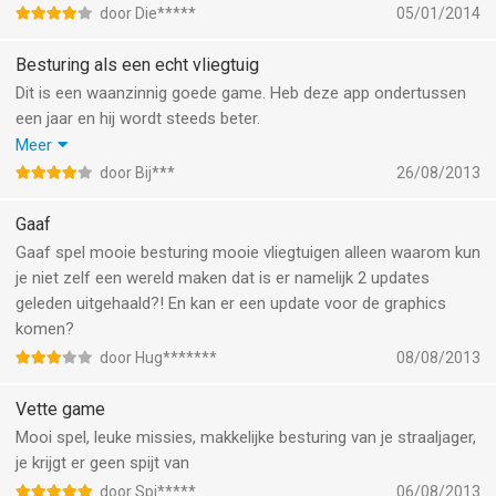
door Die*****
05/01/2014
Besturing als een echt vliegtuig
Dit is een waanzinnig goede game. Heb deze app ondertussen
een jaar en hij wordt steeds beter.
Het landen en vliegen gaat net zoals in een echt vliegtuig. Alleen
Meer
de stall is niet echt waarheidsgetrouw.
door Bij***
26/08/2013
Kortom deze app is de beste flight simulator op de iPad tot nu
toe.
Gaaf
Gaaf spel mooie besturing mooie vliegtuigen alleen waarom kun
je niet zelf een wereld maken dat is er namelijk 2 updates
geleden uitgehaald?! En kan er een update voor de graphics
komen?
door Hug*******
08/08/2013
Vette game
Mooi spel, leuke missies, makkelijke besturing van je straaljager,
je krijgt er geen spijt van
door Spi*****
06/08/2013