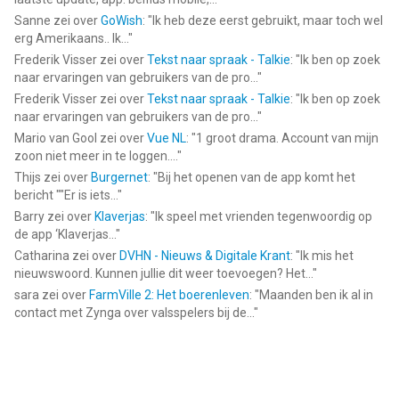
Sanne
zei over
GoWish
: "
Ik heb deze eerst gebruikt, maar toch wel
erg Amerikaans.. Ik...
"
Frederik Visser
zei over
Tekst naar spraak - Talkie
: "
Ik ben op zoek
naar ervaringen van gebruikers van de pro...
"
Frederik Visser
zei over
Tekst naar spraak - Talkie
: "
Ik ben op zoek
naar ervaringen van gebruikers van de pro...
"
Mario van Gool
zei over
Vue NL
: "
1 groot drama. Account van mijn
zoon niet meer in te loggen....
"
Thijs
zei over
Burgernet
: "
Bij het openen van de app komt het
bericht ""Er is iets...
"
Barry
zei over
Klaverjas
: "
Ik speel met vrienden tegenwoordig op
de app ‘Klaverjas...
"
Catharina
zei over
DVHN - Nieuws & Digitale Krant
: "
Ik mis het
nieuwswoord. Kunnen jullie dit weer toevoegen? Het...
"
sara
zei over
FarmVille 2: Het boerenleven
: "
Maanden ben ik al in
contact met Zynga over valsspelers bij de...
"