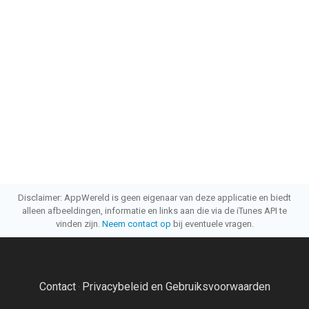
Disclaimer: AppWereld is geen eigenaar van deze applicatie en biedt
alleen afbeeldingen, informatie en links aan die via de iTunes API te
vinden zijn.
Neem contact op
bij eventuele vragen.
Contact
Privacybeleid en Gebruiksvoorwaarden
·