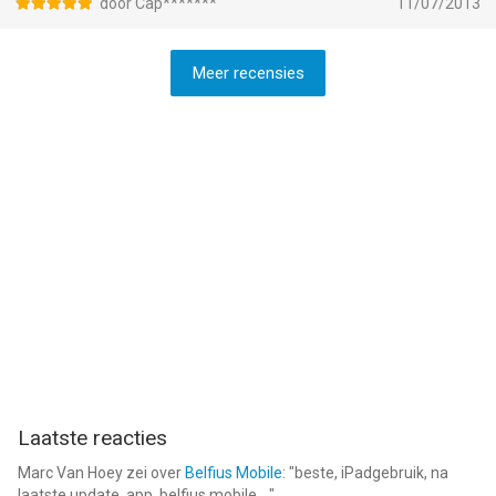
door Cap*******
11/07/2013
Meer recensies
Laatste reacties
Marc Van Hoey
zei over
Belfius Mobile
: "
beste, iPadgebruik, na
laatste update, app. belfius mobile,...
"