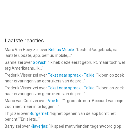
Laatste reacties
Marc Van Hoey
zei over
Belfius Mobile
: "
beste, iPadgebruik, na
laatste update, app. belfius mobile,...
"
Sanne
zei over
GoWish
: "
Ik heb deze eerst gebruikt, maar toch wel
erg Amerikaans.. Ik...
"
Frederik Visser
zei over
Tekst naar spraak - Talkie
: "
Ik ben op zoek
naar ervaringen van gebruikers van de pro...
"
Frederik Visser
zei over
Tekst naar spraak - Talkie
: "
Ik ben op zoek
naar ervaringen van gebruikers van de pro...
"
Mario van Gool
zei over
Vue NL
: "
1 groot drama. Account van mijn
zoon niet meer in te loggen....
"
Thijs
zei over
Burgernet
: "
Bij het openen van de app komt het
bericht ""Er is iets...
"
Barry
zei over
Klaverjas
: "
Ik speel met vrienden tegenwoordig op