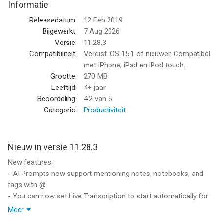
Informatie
'Als het gaat om het maken van allerlei notities en het gedaan
krijgen van werk is Evernote een onmisbaar instrument.' – PC
Releasedatum:
12 Feb 2019
Mag
Bijgewerkt:
7 Aug 2026
Versie:
11.28.3
---
Compatibiliteit:
Vereist iOS 15.1 of nieuwer. Compatibel
met iPhone, iPad en iPod touch.
LEG IDEEËEN VAST
Grootte:
270 MB
• Schrijf, verzamel en leg ideeën vast als doorzoekbare notities,
Leeftijd:
4+ jaar
notitieboeken en to-do lists
Beoordeling:
4.2
van 5
• Knip interessante artikelen en webpagina's om ze later te
Categorie:
Productiviteit
lezen of te gebruiken.
• Voeg verschillende contenttypes toe aan je notities: tekst,
documenten, PDF's, schetsen, foto's, audio, webknipsels en
Nieuw in versie 11.28.3
meer.
New features:
• Gebruik je camera om papieren documenten, visitekaartjes,
- AI Prompts now support mentioning notes, notebooks, and
whiteboards en handgeschreven notities te scannen en te
tags with @.
ordenen.
- You can now set Live Transcription to start automatically for
all meetings in Settings > AI Features.
ALLES GEORDEND
Meer