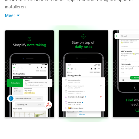
installeren.
Meer
Leg ideeën vast wanneer je geïnspireerd raakt. Breng je notities,
to-do's en schema samen om de afleidingen van het leven te
temmen en meer gedaan te krijgen—op het werk, thuis en
overal daartussen.
Evernote synchroniseert met al je apparaten, zodat je overal
productief bent. Pak je to-do list aan met Taken, koppel je
Google Agenda om je schema bij te houden en bekijk snel je
meest relevante informatie in een aanpasbaar Startscherm
dashboard.
---
'Gebruik Evernote als de plek waar je alles opslaat… Vraag je
niet af op welk apparaat het staat—het staat in Evernote' – The
New York Times