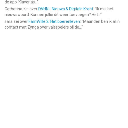
de app ‘Klaverjas...
"
Catharina
zei over
DVHN - Nieuws & Digitale Krant
: "
Ik mis het
nieuwswoord. Kunnen jullie dit weer toevoegen? Het...
"
sara
zei over
FarmVille 2: Het boerenleven
: "
Maanden ben ik al in
contact met Zynga over valsspelers bij de...
"