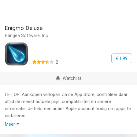
Enigmo Deluxe
Pangea Software, Inc.
€ 1.99
2
Watchlist
LET OP: Aankopen verlopen via de App Store, controleer daar
altijd de meest actuele prijs, compatibiliteit en andere
informatie. Je hebt een actief Apple account nodig om apps te
installeren.
Meer
* Verkozen tot ‘Beste iPhone Game’ op Apple’s WWDC ’08
* Winnaar van de 2008 Austin GDC Independent Games Festival