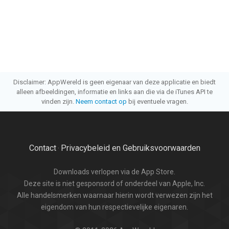
Disclaimer: AppWereld is geen eigenaar van deze applicatie en biedt
alleen afbeeldingen, informatie en links aan die via de iTunes API te
vinden zijn.
Neem contact op
bij eventuele vragen.
Contact
Privacybeleid en Gebruiksvoorwaarden
·
Downloads verlopen via de App Store.
Deze site is niet gesponsord of onderdeel van Apple, Inc.
Alle handelsmerken waarnaar hierin wordt verwezen zijn het
eigendom van hun respectievelijke eigenaren.