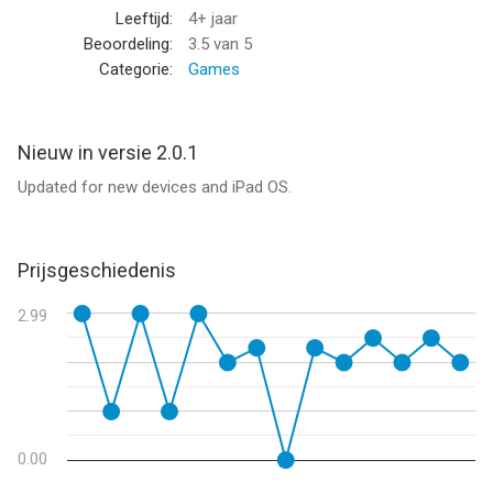
Bugdom 2
Leeftijd:
4+ jaar
Cro-Mag Rally
Beoordeling:
3.5
van 5
Nanosaur 2
Categorie:
Games
--
Nieuw in versie 2.0.1
Enigmo Deluxe van Pangea Software, Inc. is een iPad app met
Updated for new devices and iPad OS.
iOS versie 12.0 of hoger, geschikt bevonden voor gebruikers
met leeftijden vanaf
4 jaar
.
Informatie voor Enigmo Deluxeis het laatst vergeleken op 6
Prijsgeschiedenis
Aug om 09:47.
2.99
0.00