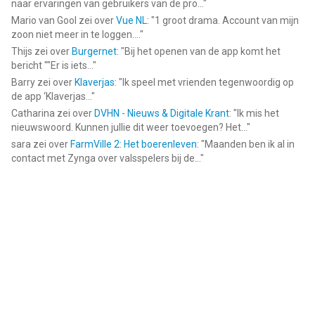
naar ervaringen van gebruikers van de pro...
"
Mario van Gool
zei over
Vue NL
: "
1 groot drama. Account van mijn
zoon niet meer in te loggen....
"
Thijs
zei over
Burgernet
: "
Bij het openen van de app komt het
bericht ""Er is iets...
"
Barry
zei over
Klaverjas
: "
Ik speel met vrienden tegenwoordig op
de app ‘Klaverjas...
"
Catharina
zei over
DVHN - Nieuws & Digitale Krant
: "
Ik mis het
nieuwswoord. Kunnen jullie dit weer toevoegen? Het...
"
sara
zei over
FarmVille 2: Het boerenleven
: "
Maanden ben ik al in
contact met Zynga over valsspelers bij de...
"