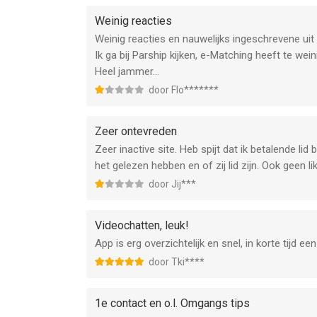
Weinig reacties
Weinig reacties en nauwelijks ingeschrevene uit
Ik ga bij Parship kijken, e-Matching heeft te wei
Heel jammer...
door Flo*******
Zeer ontevreden
Zeer inactive site. Heb spijt dat ik betalende li
het gelezen hebben en of zij lid zijn. Ook geen l
door Jij***
Videochatten, leuk!
App is erg overzichtelijk en snel, in korte tijd e
door Tki****
1e contact en o.l. Omgangs tips