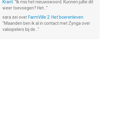
Krant
: "
Ik mis het nieuwswoord. Kunnen jullie dit
weer toevoegen? Het...
"
sara
zei over
FarmVille 2: Het boerenleven
:
"
Maanden ben ik al in contact met Zynga over
valsspelers bij de...
"