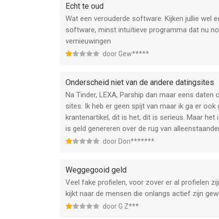
Echt te oud
Wat een verouderde software. Kijken jullie wel e
software, minst intuïtieve programma dat nu nog
vernieuwingen
door Gew*****
Onderscheid niet van de andere datingsites
Na Tinder, LEXA, Parship dan maar eens daten o
sites. Ik heb er geen spijt van maar ik ga er oo
krantenartikel, dit is het, dit is serieus. Maar 
is geld genereren over de rug van alleenstaand
door Don*******
Weggegooid geld
Veel fake profielen, voor zover er al profielen z
kijkt naar de mensen die onlangs actief zijn gewee
door G Z***