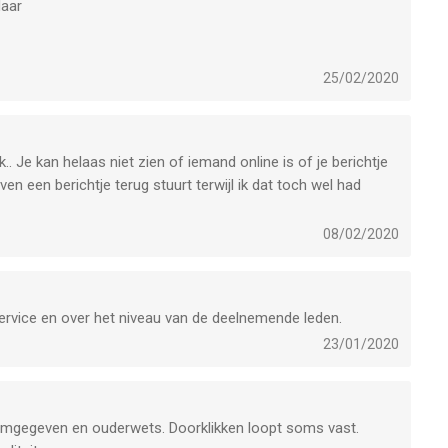
Maar
ng meegeven. Niet alles in het eerste contact uitboekhouden
 qua boodschap genuanceerder en prima algemeen gesteld aan
25/02/2020
’ effecten. Dit valt heel goed te onderbouwen, omdat het
 ingegeven is door geen herhaling van zetten&effecten meer
.. Je kan helaas niet zien of iemand online is of je berichtje
jk psychologisch onderbouwd neutraal gesteld over aan te
en een berichtje terug stuurt terwijl ik dat toch wel had
lie, die dan samen de muziek maken.
08/02/2020
service en over het niveau van de deelnemende leden.
23/01/2020
 vormgegeven en ouderwets. Doorklikken loopt soms vast.