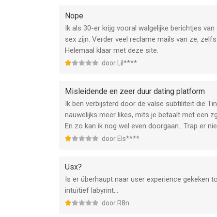
Nope
Ik als 30-er krijg vooral walgelijke berichtjes 
sex zijn. Verder veel reclame mails van ze, zelf
Helemaal klaar met deze site.
door Lil****
Misleidende en zeer duur dating platform
Ik ben verbijsterd door de valse subtiliteit die
nauwelijks meer likes, mits je betaalt met een z
En zo kan ik nog wel even doorgaan.. Trap er nie
door Els****
Usx?
Is er überhaupt naar user experience gekeken t
intuïtief labyrint...
door R8n