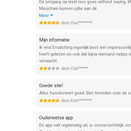
De omgang op level nivo goes without saying. 
Misschien kunnen jullie aan de
Psychologie erachter nog een advies/ overdenki
Meer
-lees alles op tafel effect- namelijk. Vul dat
door Oos*******
voor iedere intekenaar.
Processen moeten kunnen groeien, ipv ‘aftikken
Mijn informatie
kwetsbaarheid ten voeten uit gedrag betreft en
Ik vind Ematching eigenlijk best wel onpersoonlijk
te willen ervaren. Hier valt heel veel inhoudeli
heeft gelezen en ook dat bijna niemand netjes ev
geven namelijk.
verwacht.
Zet de toon qua toegevoegde boodschap van jul
door Cob*****
Succes Henk
Goede site!
Alles functioneert goed. Ben tevreden over de 
door Emi*******
Ouderwetse app
De app valt regelmatig uit, is onoverzichtelijk