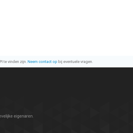
I te vinden zijn.
Neem contact op
bij eventuele vragen.
velijke eigenaren.