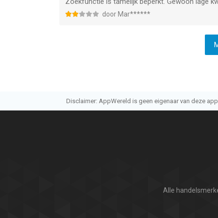
Zoekfunctie is tamelijk beperkt. Gewoon lage kwa
door Mar******
M
Disclaimer: AppWereld is geen eigenaar van deze applic
Alle handelsmerke