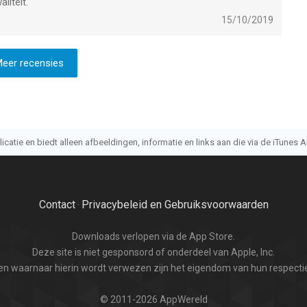
liteit.
15/10/2019
eer recensies
atie en biedt alleen afbeeldingen, informatie en links aan die via de iTunes AP
Contact
Privacybeleid en Gebruiksvoorwaarden
·
Downloads verlopen via de App Store.
Deze site is niet gesponsord of onderdeel van Apple, Inc.
n waarnaar hierin wordt verwezen zijn het eigendom van hun respectie
© 2011-2026 AppWereld