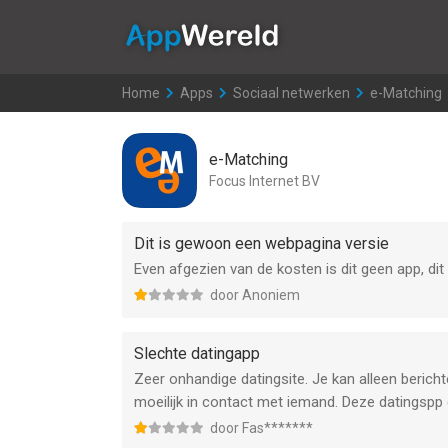
AppWereld
Home
>
Apps
>
Sociaal netwerken
>
e-Matching
e-Matching
Focus Internet BV
Dit is gewoon een webpagina versie
Even afgezien van de kosten is dit geen app, di
door Anoniem
Slechte datingapp
Zeer onhandige datingsite. Je kan alleen berich
moeilijk in contact met iemand. Deze datingspp 
door Fas*******