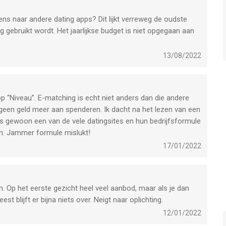
ens naar andere dating apps? Dit lijkt verreweg de oudste
 gebruikt wordt. Het jaarlijkse budget is niet opgegaan aan
13/08/2022
p “Niveau”. E-matching is echt niet anders dan die andere
k geen geld meer aan spenderen. Ik dacht na het lezen van een
het is gewoon een van de vele datingsites en hun bedrijfsformule
en. Jammer formule mislukt!
17/01/2022
ijn. Op het eerste gezicht heel veel aanbod, maar als je dan
st blijft er bijna niets over. Neigt naar oplichting.
12/01/2022