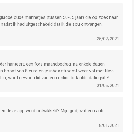
van gladde oude mannetjes (tussen 50-65 jaar) die op zoek naar
s nadat ik had uitgeschakeld dat ik die zou ontvangen.
25/07/2021
 Tinder hanteert: een fors maandbedrag, na enkele dagen
gn boost van 8 euro en je inbox stroomt weer vol met likes.
t in, word gewoon lid van een online betaalde datingsite!
01/06/2021
oen deze app werd ontwikkeld? Mijn god, wat een anti-
18/01/2021