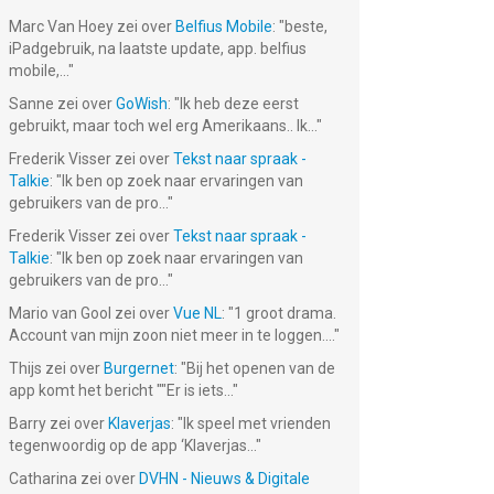
Marc Van Hoey
zei over
Belfius Mobile
: "
beste,
iPadgebruik, na laatste update, app. belfius
mobile,...
"
Sanne
zei over
GoWish
: "
Ik heb deze eerst
gebruikt, maar toch wel erg Amerikaans.. Ik...
"
Frederik Visser
zei over
Tekst naar spraak -
Talkie
: "
Ik ben op zoek naar ervaringen van
gebruikers van de pro...
"
Frederik Visser
zei over
Tekst naar spraak -
Talkie
: "
Ik ben op zoek naar ervaringen van
gebruikers van de pro...
"
Mario van Gool
zei over
Vue NL
: "
1 groot drama.
Account van mijn zoon niet meer in te loggen....
"
Thijs
zei over
Burgernet
: "
Bij het openen van de
app komt het bericht ""Er is iets...
"
Barry
zei over
Klaverjas
: "
Ik speel met vrienden
tegenwoordig op de app ‘Klaverjas...
"
Catharina
zei over
DVHN - Nieuws & Digitale